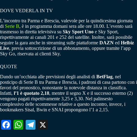
DOVE VEDERLA IN TV
L’incontro tra Parma e Brescia, valevole per la quindicesima giornata
di
Serie B
, è in programma domani sera alle ore 18.00. L’evento sarà
trasmesso in diretta televisiva su
Sky Sport Uno
e Sky Sport,
rispettivamente ai canali 201 e 252 del satellite. Inoltre, sarà possibile
seguire la gara anche in streaming sulle piattaforme
DAZN
ed
Helbiz
Live
, previa sottoscrizione di un abbonamento, oppure tramite l’app
Sky Go, riservata ai clienti Sky.
QUOTE
Dando un’occhiata alle previsioni degli analisti di
BetFlag
, nel
posticipo di Serie B tra Parma e Brescia, i padroni di casa partono con i
favori del pronostico, nonostante la notevole distanza in classifica.
Infatti,
l’1 è quotato 2,18
, mentre il segno X e il successo esterno (2)
vengono pagati rispettivamente 3,25 e 3,30. Nel palinsesto
complessivo delle scommesse relative a questo incontro, invece, i
bookmakers Sisal, Bwin e SNAI propongono l’1 a 2,15.
Fa
W
Te
X
ce
ha
le