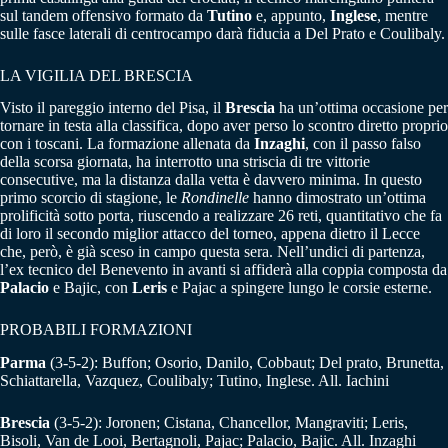
sul tandem offensivo formato da
Tutino
e, appunto,
Inglese
, mentre
sulle fasce laterali di centrocampo darà fiducia a Del Prato e Coulibaly.
LA VIGILIA DEL BRESCIA
Visto il pareggio interno del Pisa, il
Brescia
ha un’ottima occasione per
tornare in testa alla classifica, dopo aver perso lo scontro diretto proprio
con i toscani. La formazione allenata da
Inzaghi
, con il passo falso
della scorsa giornata, ha interrotto una striscia di tre vittorie
consecutive, ma la distanza dalla vetta è davvero minima. In questo
primo scorcio di stagione, le
Rondinelle
hanno dimostrato un’ottima
prolificità sotto porta, riuscendo a realizzare 26 reti, quantitativo che fa
di loro il secondo miglior attacco del torneo, appena dietro il Lecce
che, però, è già sceso in campo questa sera. Nell’undici di partenza,
l’ex tecnico del Benevento in avanti si affiderà alla coppia composta da
Palacio
e Bajic, con
Leris
e Pajac a spingere lungo le corsie esterne.
PROBABILI FORMAZIONI
Parma
(3-5-2): Buffon; Osorio, Danilo, Cobbaut; Del prato, Brunetta,
Schiattarella, Vazquez, Coulibaly; Tutino, Inglese. All. Iachini
Brescia
(3-5-2): Joronen; Cistana, Chancellor, Mangraviti; Leris,
Bisoli, Van de Looi, Bertagnoli, Pajac; Palacio, Bajic. All. Inzaghi