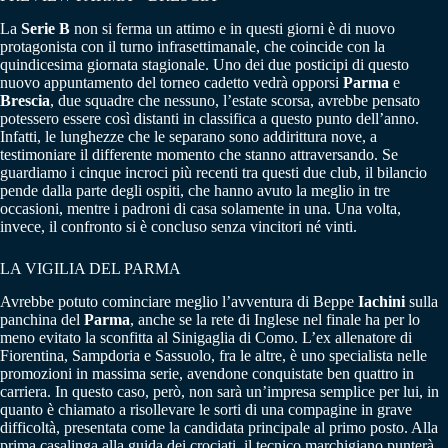
La
Serie B
non si ferma un attimo e in questi giorni è di nuovo
protagonista con il turno infrasettimanale, che coincide con la
quindicesima giornata stagionale. Uno dei due posticipi di questo
nuovo appuntamento del torneo cadetto vedrà opporsi
Parma
e
Brescia
, due squadre che nessuno, l’estate scorsa, avrebbe pensato
potessero essere così distanti in classifica a questo punto dell’anno.
Infatti, le lunghezze che le separano sono addirittura nove, a
testimoniare il differente momento che stanno attraversando. Se
guardiamo i cinque incroci più recenti tra questi due club, il bilancio
pende dalla parte degli ospiti, che hanno avuto la meglio in tre
occasioni, mentre i padroni di casa solamente in una. Una volta,
invece, il confronto si è concluso senza vincitori né vinti.
LA VIGILIA DEL PARMA
Avrebbe potuto cominciare meglio l’avventura di Beppe
Iachini
sulla
panchina del
Parma
, anche se la rete di Inglese nel finale ha per lo
meno evitato la sconfitta al Sinigaglia di Como. L’ex allenatore di
Fiorentina, Sampdoria e Sassuolo, fra le altre, è uno specialista nelle
promozioni in massima serie, avendone conquistate ben quattro in
carriera. In questo caso, però, non sarà un’impresa semplice per lui, in
quanto è chiamato a risollevare le sorti di una compagine in grave
difficoltà, presentata come la candidata principale al primo posto. Alla
prima casalinga alla guida dei crociati, il tecnico marchigiano punterà