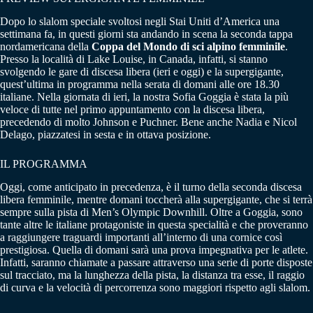
Dopo lo slalom speciale svoltosi negli Stai Uniti d’America una
settimana fa, in questi giorni sta andando in scena la seconda tappa
nordamericana della
Coppa del Mondo di sci alpino femminile
.
Presso la località di Lake Louise, in Canada, infatti, si stanno
svolgendo le gare di discesa libera (ieri e oggi) e la supergigante,
quest’ultima in programma nella serata di domani alle ore 18.30
italiane. Nella giornata di ieri, la nostra Sofia Goggia è stata la più
veloce di tutte nel primo appuntamento con la discesa libera,
precedendo di molto Johnson e Puchner. Bene anche Nadia e Nicol
Delago, piazzatesi in sesta e in ottava posizione.
IL PROGRAMMA
Oggi, come anticipato in precedenza, è il turno della seconda discesa
libera femminile, mentre domani toccherà alla supergigante, che si terrà
sempre sulla pista di Men’s Olympic Downhill. Oltre a Goggia, sono
tante altre le italiane protagoniste in questa specialità e che proveranno
a raggiungere traguardi importanti all’interno di una cornice così
prestigiosa. Quella di domani sarà una prova impegnativa per le atlete.
Infatti, saranno chiamate a passare attraverso una serie di porte disposte
sul tracciato, ma la lunghezza della pista, la distanza tra esse, il raggio
di curva e la velocità di percorrenza sono maggiori rispetto agli slalom.