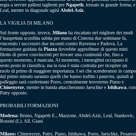
regia a servire palloni taglienti per
Ngapeth
, tornato in grande forma, e
Leal, mentre in diagonale agirà
Abdel-Aziz
.
LA VIGILIA DI MILANO
Sul fronte opposto, invece,
Milano
ha riscattato nel migliore dei modi
l’inaspettata sconfitta subita per mano di Cisterna due settimane fa,
vincendo i successivi due incontri contro Ravenna e Padova. La
formazione guidata da
Piazza
dovrebbe approfittare di questo mini
filotto di prove convincenti per trovare una continuità che, fino a
questo momento, è mancata. Al momento, i meneghini occupano il
sesto posto in classifica, ma la rosa è stata costruita per ricoprire un
ruolo di primo di maggiore importanza. I sei che scenderanno in campo
dal primo minuto saranno quelli che hanno trafitto i patavini, quindi al
palleggio sarà confermato Porro, centralmente troveremo Piano e
Chinenyeze
, mentre in banda attaccheranno Jaeschke e
Ishikawa
, con
Patry opposto.
PROBABILI FORMAZIONI
Modena:
Bruno, Ngapeth E., Mazzone, Abdel-Aziz, Leal, Stankovic,
Rossini (L). All. Giani
Milano:
Chinenyeze, Patry, Piano, Ishikawa, Porro, Jaeschke, Pesaresi