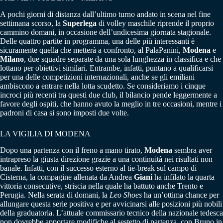
A pochi giorni di distanza dall’ultimo turno andato in scena nel fine
settimana scorso, la
Superlega
di volley maschile riprende il proprio
cammino domani, in occasione dell’undicesima giornata stagionale.
Delle quattro partite in programma, una delle più interessanti è
sicuramente quella che metterà a confronto, al PalaPanini,
Modena
e
Milano
, due squadre separate da una sola lunghezza in classifica e che
lottano per obiettivi similari. Entrambe, infatti, puntano a qualificarsi
per una delle competizioni internazionali, anche se gli emiliani
ambiscono a entrare nella lotta scudetto. Se consideriamo i cinque
incroci più recenti tra questi due club, il bilancio pende leggermente a
favore degli ospiti, che hanno avuto la meglio in tre occasioni, mentre i
padroni di casa si sono imposti due volte.
LA VIGILIA DI MODENA
Dopo una partenza con il freno a mano tirato,
Modena
sembra aver
intrapreso la giusta direzione grazie a una continuità nei risultati non
banale. Infatti, con il successo esterno al tie-break sul campo di
Cisterna, la compagine allenata da Andrea
Giani
ha infilato la quarta
vittoria consecutive, striscia nella quale ha battuto anche Trento e
Perugia. Nella serata di domani, la
Leo Shoes
ha un’ottima chance per
allungare questa serie positiva e per avvicinarsi alle posizioni più nobili
della graduatoria. L’attuale commissario tecnico della nazionale tedesca
non dovrebbe apportare modifiche al sestetto di partenza, con Bruno in