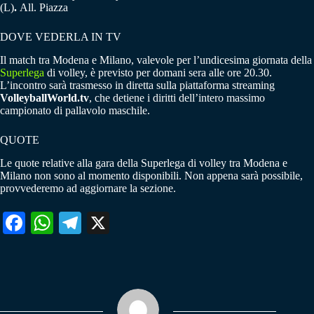
(L)
.
All. Piazza
DOVE VEDERLA IN TV
Il match tra Modena e Milano, valevole per l’undicesima giornata della
Superlega
di volley, è previsto per domani sera alle ore 20.30.
L’incontro sarà trasmesso in diretta sulla piattaforma streaming
VolleyballWorld.tv
, che detiene i diritti dell’intero massimo
campionato di pallavolo maschile.
QUOTE
Le quote relative alla gara della Superlega di volley tra Modena e
Milano non sono al momento disponibili. Non appena sarà possibile,
provvederemo ad aggiornare la sezione.
Fa
W
Te
X
ce
ha
le
bo
ts
gr
ok
A
a
pp
m