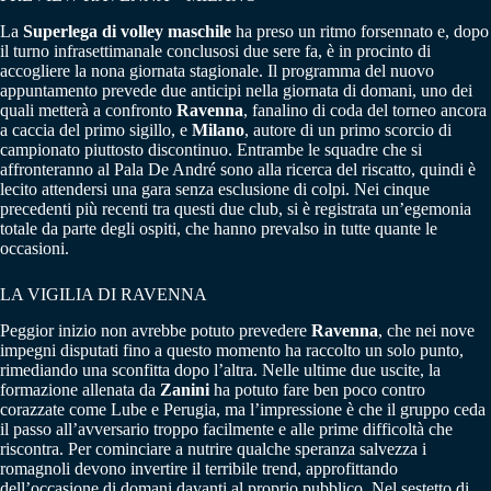
La
Superlega di volley maschile
ha preso un ritmo forsennato e, dopo
il turno infrasettimanale conclusosi due sere fa, è in procinto di
accogliere la nona giornata stagionale. Il programma del nuovo
appuntamento prevede due anticipi nella giornata di domani, uno dei
quali metterà a confronto
Ravenna
, fanalino di coda del torneo ancora
a caccia del primo sigillo, e
Milano
, autore di un primo scorcio di
campionato piuttosto discontinuo. Entrambe le squadre che si
affronteranno al Pala De André sono alla ricerca del riscatto, quindi è
lecito attendersi una gara senza esclusione di colpi. Nei cinque
precedenti più recenti tra questi due club, si è registrata un’egemonia
totale da parte degli ospiti, che hanno prevalso in tutte quante le
occasioni.
LA VIGILIA DI RAVENNA
Peggior inizio non avrebbe potuto prevedere
Ravenna
, che nei nove
impegni disputati fino a questo momento ha raccolto un solo punto,
rimediando una sconfitta dopo l’altra. Nelle ultime due uscite, la
formazione allenata da
Zanini
ha potuto fare ben poco contro
corazzate come Lube e Perugia, ma l’impressione è che il gruppo ceda
il passo all’avversario troppo facilmente e alle prime difficoltà che
riscontra. Per cominciare a nutrire qualche speranza salvezza i
romagnoli devono invertire il terribile trend, approfittando
dell’occasione di domani davanti al proprio pubblico. Nel sestetto di