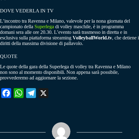
DOVE VEDERLA IN TV
L’incontro tra Ravenna e Milano, valevole per la nona giornata del
campionato della
Superlega
di volley maschile, è in programma
domani sera alle ore 20.30. L’evento sarà trasmesso in diretta e in
esclusiva sulla piattaforma streaming
VolleyballWorld.tv
, che detiene i
diritti della massima divisione di pallavolo.
QUOTE
Le quote della gara della Superlega di volley tra Ravenna e Milano
non sono al momento disponibili. Non appena sarà possibile,
provvederemo ad aggiornare la sezione.
Fa
W
Te
X
ce
ha
le
bo
ts
gr
ok
A
a
pp
m