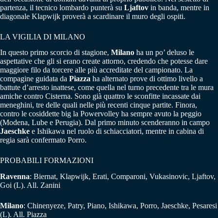
partenza, il tecnico lombardo punterà su
Ljaftov
in banda, mentre in
diagonale Klapwijk proverà a scardinare il muro degli ospiti.
LA VIGILIA DI MILANO
In questo primo scorcio di stagione,
Milano
ha un po’ deluso le
aspettative che gli si erano create attorno, credendo che potesse dare
maggiore filo da torcere alle più accreditate del campionato. La
compagine guidata da
Piazza
ha alternato prove di ottimo livello a
battute d’arresto inattese, come quella nel turno precedente tra le mura
amiche contro Cisterna. Sono già quattro le sconfitte incassate dai
meneghini, tre delle quali nelle più recenti cinque partite. Finora,
contro le cosiddette big la Powervolley ha sempre avuto la peggio
(Modena, Lube e Perugia). Dal primo minuto scenderanno in campo
Jaeschke
e Ishikawa nel ruolo di schiacciatori, mentre in cabina di
regia sarà confermato Porro.
PROBABILI FORMAZIONI
Ravenna
: Biernat, Klapwijk, Erati, Comparoni, Vukasinovic, Ljaftov,
Goi (L). All. Zanini
Milano
: Chinenyeze, Patry, Piano, Ishikawa, Porro, Jaeschke, Pesaresi
(L). All. Piazza