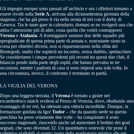
Gli impegni europei sono passati all’archivio e ora i riflettori tornano a
essere rivolti sulla
Serie A
, arrivata alla diciassettesima giornata della
stagione, che ha già preso il via nella serata di ieri con il derby di
Genova. Tra le tante gare in calendario, domani se ne svolgerà una che
attira l’attenzione più di altre, ossia quella che vedrà contrapporsi
Verona
e
Atalanta
. A fronteggiarsi saranno due delle squadre più
spregiudicate di questa prima parte di annata e, nonostante siano in
corsa per obiettivi diversi, non si risparmieranno nella sfida del
Bentegodi, stadio che ospiterà un incontro, senza dubbio, spettacolare.
Se consideriamo i cinque precedenti più recenti tra questi due club, il
bilancio pende dalla parte degli ospiti, che hanno prevalso in tre
occasioni, mentre i padroni di casa si sono imposti una sola volta. In
una circostanza, invece, il confronto è terminato in parità.
LA VIGILIA DEL VERONA
Dopo una leggera sterzata, il
Verona
è tornato a gioire nel
rocambolesco match svoltosi al Penzo di Venezia, dove, ribaltando uno
svantaggio di tre reti, ha ottenuto una vittoria incredibile. Dunque, la
formazione guidata da Igor
Tudor
– che da quando siede su questa
panchina ha perso solamente due volte – ha conquistato il sesto
successo stagionale, riuscendo anche ad aumentare il bottino dei goal
segnati, che sono diventati 32. Un quantitativo notevole che pone il
collettivo gialloblù al quinto posto della graduatoria relativa alle reti