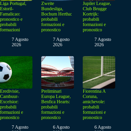
Liga Portugal,
Zweite
Jupiler League,
Estoril-
Bundesliga,
Club Brugge
Famalicao:
Bochum Hertha:
Kortrijk:
pronostico e
probabili
probabili
probabili
formazioni e
formazioni e
formazioni
pronostico
pronostico
7 Agosto
7 Agosto
7 Agosto
2026
2026
2026
Eredivisie,
Preliminari
Fiorentina A
Cambuur-
Europa League,
Coruna,
Excelsior:
Benfica Hearts:
amichevole:
probabili
probabili
probabili
formazioni e
formazioni e
formazioni e
pronostico
pronostico
pronostico
7 Agosto
6 Agosto
6 Agosto