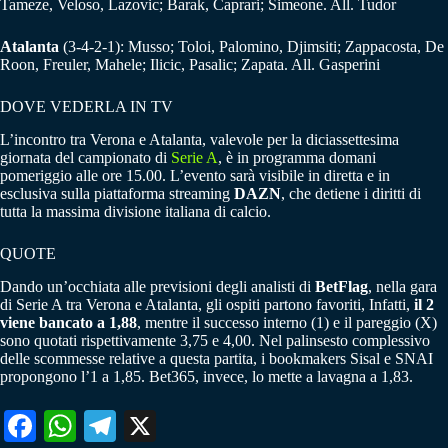
Tameze, Veloso, Lazovic; Barak, Caprari; Simeone. All. Tudor
Atalanta
(3-4-2-1): Musso; Toloi, Palomino, Djimsiti; Zappacosta, De
Roon, Freuler, Mahele; Ilicic, Pasalic; Zapata. All. Gasperini
DOVE VEDERLA IN TV
L’incontro tra Verona e Atalanta, valevole per la diciassettesima
giornata del campionato di
Serie A
, è in programma domani
pomeriggio alle ore 15.00. L’evento sarà visibile in diretta e in
esclusiva sulla piattaforma streaming
DAZN
, che detiene i diritti di
tutta la massima divisione italiana di calcio.
QUOTE
Dando un’occhiata alle previsioni degli analisti di
BetFlag
, nella gara
di Serie A tra Verona e Atalanta, gli ospiti partono favoriti, Infatti,
il 2
viene bancato a 1,88
, mentre il successo interno (1) e il pareggio (X)
sono quotati rispettivamente 3,75 e 4,00. Nel palinsesto complessivo
delle scommesse relative a questa partita, i bookmakers Sisal e SNAI
propongono l’1 a 1,85. Bet365, invece, lo mette a lavagna a 1,83.
Fa
W
Te
X