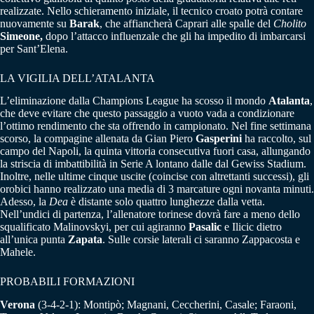
realizzate. Nello schieramento iniziale, il tecnico croato potrà contare
nuovamente su
Barak
, che affiancherà Caprari alle spalle del
Cholito
Simeone,
dopo l’attacco influenzale che gli ha impedito di imbarcarsi
per Sant’Elena.
LA VIGILIA DELL’ATALANTA
L’eliminazione dalla Champions League ha scosso il mondo
Atalanta
,
che deve evitare che questo passaggio a vuoto vada a condizionare
l’ottimo rendimento che sta offrendo in campionato. Nel fine settimana
scorso, la compagine allenata da Gian Piero
Gasperini
ha raccolto, sul
campo del Napoli, la quinta vittoria consecutiva fuori casa, allungando
la striscia di imbattibilità in Serie A lontano dalle dal Gewiss Stadium.
Inoltre, nelle ultime cinque uscite (coincise con altrettanti successi), gli
orobici hanno realizzato una media di 3 marcature ogni novanta minuti.
Adesso, la
Dea
è distante solo quattro lunghezze dalla vetta.
Nell’undici di partenza, l’allenatore torinese dovrà fare a meno dello
squalificato Malinovskyi, per cui agiranno
Pasalic
e Ilicic dietro
all’unica punta
Zapata
. Sulle corsie laterali ci saranno Zappacosta e
Mahele.
PROBABILI FORMAZIONI
Verona
(3-4-2-1): Montipò; Magnani, Ceccherini, Casale; Faraoni,