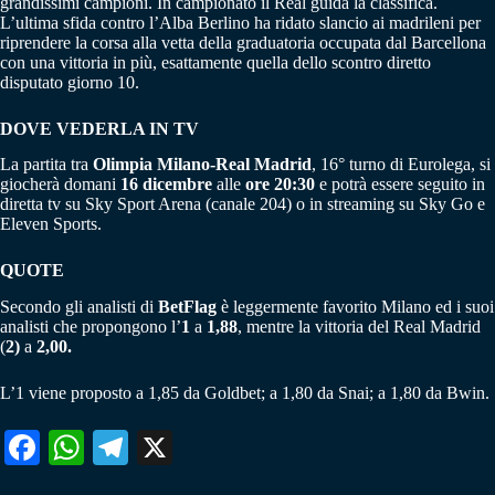
grandissimi campioni. In campionato il Real guida la classifica.
L’ultima sfida contro l’Alba Berlino ha ridato slancio ai madrileni per
riprendere la corsa alla vetta della graduatoria occupata dal Barcellona
con una vittoria in più, esattamente quella dello scontro diretto
disputato giorno 10.
DOVE VEDERLA IN TV
La partita tra
Olimpia Milano-Real Madrid
, 16° turno di Eurolega, si
giocherà domani
16 dicembre
alle
ore 20:30
e potrà essere seguito in
diretta tv su Sky Sport Arena (canale 204) o in streaming su Sky Go e
Eleven Sports.
QUOTE
Secondo gli analisti di
BetFlag
è leggermente favorito Milano ed i suoi
analisti che propongono l’
1
a
1,88
, mentre la vittoria del Real Madrid
(
2)
a
2,00.
L’1 viene proposto a 1,85 da Goldbet; a 1,80 da Snai; a 1,80 da Bwin.
Fa
W
Te
X
ce
ha
le