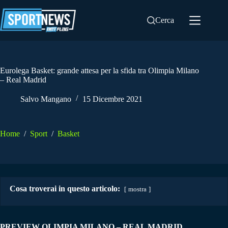
Salta
al
Cerca
contenuto
Eurolega Basket: grande attesa per la sfida tra Olimpia Milano
– Real Madrid
Salvo Mangano
15 Dicembre 2021
Home
/
Sport
/
Basket
Cosa troverai in questo articolo:
mostra
PREVIEW OLIMPIA MILANO – REAL MADRID