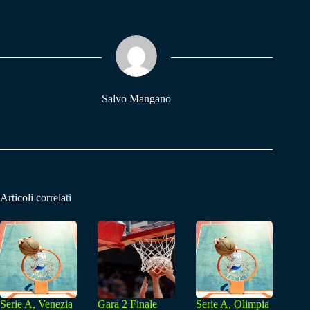
bo
ts
gr
ok
A
a
pp
m
Salvo Mangano
Articoli correlati
Serie A, Venezia
Gara 2 Finale
Serie A, Olimpia