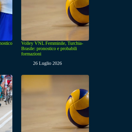
nostico
Volley VNL Femminile, Turchia-
Brasile: pronostico e probabili
formazioni
26 Luglio 2026