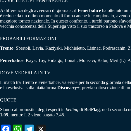
LA VIGILIA DEL FENERBAHCE
A differenza degli avversari di giornata, il
Fenerbahce
ha ottenuto un i
è reduce da un ottimo momento di forma anche in campionato, avendo infi
maggiore torneo nazionale. In questo confronto, i turchi partono sfavoriti
vecchia conoscenza della Superlega visto il suo trascorso a Padova e 
PROBABILI FORMAZIONI
Trento
: Sbertoli, Lavia, Kaziyski, Michieletto, Lisinac, Podrascanin, Z
Fenerbahce
: Kaya, Toy, Hidalgo, Louati, Mousavi, Batur, Mert (L). Al
DOVE VEDERLA IN TV
Il match tra Trento e Fenerbahce, valevole per la seconda giornata del
e in esclusiva sulla piattaforma
Discovery+
, previa sottoscrizione di 
QUOTE
Stando ai pronostici degli esperti in
betting
di
BetFlag
, nella seconda 
1,05
, mentre il 2 viene pagato 7,45.
Fa
W
Te
X