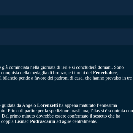
è già cominciata nella giornata di ieri e si concluderà domani. Sono
 conquista della medaglia di bronzo, e i turchi del
Fenerbahce
,
il bilancio pende a favore dei padroni di casa, che hanno prevalso in tre
ne guidata da Angelo
Lorenzetti
ha appena maturato l’ennesima
 Prima di partire per la spedizione brasiliana, l’Itas si è scontrata con
o. Dal primo minuto dovrebbe essere confermato il sestetto che ha
a coppia Lisinac-
Podrascanin
ad agire centralmente.