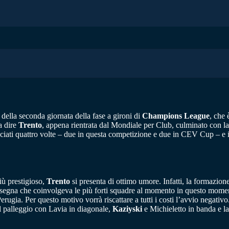
della seconda giornata della fase a gironi di
Champions League
, che 
 a dire
Trento
, appena rientrata dal Mondiale per Club, culminato con la
crociati quattro volte – due in questa competizione e due in CEV Cup – e 
iù prestigioso,
Trento
si presenta di ottimo umore. Infatti, la formazio
ssegna che coinvolgeva le più forti squadre al momento in questo momento.
gia. Per questo motivo vorrà riscattare a tutti i costi l’avvio negativ
 al palleggio con Lavia in diagonale,
Kaziyski
e Michieletto in banda e l