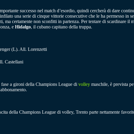
mportante successo nel match d’esordio, quindi cercherà di dare continui
lato una serie di cinque vittorie consecutive che le ha permesso in seco
, ma certamente non sconfitti in partenza. Per tentare di scardinare il mu
Monza, e
Hidalgo
, il cubano capitano della truppa.
enger (L). All. Lorenzetti
l. Castellani
la fase a gironi della Champions League di
volley
maschile, è prevista per
un abbonamento.
uscita della Champions League di volley, Trento parte nettamente favori