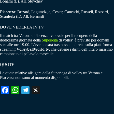
Bonami (L). All. Stoychev
Piacenza
: Brizard, Lagumdzija, Cester, Caneschi, Russell, Rossard,
Scanferla (L). All. Bernardi
DOVE VEDERLA IN TV
Il match tra Verona e Piacenza, valevole per il recupero della
dodicesima giornata della
Superlega
di volley, è previsto per domani
sera alle ore 19.00. L’evento sarà trasmesso in diretta sulla piattaforma
streaming
VolleyballWorld.tv
, che detiene i diritti dell’intero massimo
campionato di pallavolo maschile.
QUOTE
Le quote relative alla gara della Superlega di volley tra Verona e
Piacenza non sono al momento disponibili.
Fa
W
Te
X
ce
ha
le
bo
ts
gr