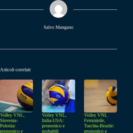
ok
A
a
pp
m
Salvo Mangano
Articoli correlati
Volley VNL,
Volley VNL,
Volley VNL
Slovenia-
Italia-USA:
Femminile,
Polonia:
pronostico e
Turchia-Brasile:
pronostico e
probabili
pronostico e