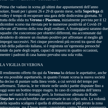
Prima che vadano in scena gli ultimi due appuntamenti dell’anno
solare, fissati per i giorni 26 e 29 di questo mese, nella
Superlega
di
volley è tempo di recuperare una gara delle dodicesima giornata. Si
tratta della sfida tra
Verona
e
Piacenza
, inizialmente prevista per il 12
dicembre scorso ma rinviata per le numerose positività al Covid-19
rilevate all’interno della rosa degli emiliani. A fronteggiarsi saranno due
squadre che concorrono per obiettivi differenti, ma accomunate dal
desiderio di ottenere un risultato positivo per affrontare al meglio gli
impegni successivi. Nei cinque precedenti più recenti tra questi due
club della pallavolo italiana, si è registrata un’egemonia pressoché
totale da parte degli ospiti, capaci di imporsi in quattro occasioni,
mentre i padroni di casa hanno prevalso una sola volta.
LA VIGILIA DI VERONA
Il rendimento offerto fin qui da
Verona
ha deluso le aspettative, anche
se era possibile aspettarselo, in quanto l’estate scorsa la nuova società
ha deciso di puntare sulla linea verde, a cui servirà del tempo per
affermarsi. Tuttavia, le tre vittorie nelle undici partite disputate fino a
oggi sono un bottino troppo magro. In caso di conquista dell’intera
posta nel match di domani, però, la formazione allenata da Rado
Stoychev
scavalcherebbe due avversarie in un colpo solo. La volontà
della squadra scaligera è quella di abbandonare al più presto la zona
retrocessione, ma il buon punto conquistato contro Monza rappresenta