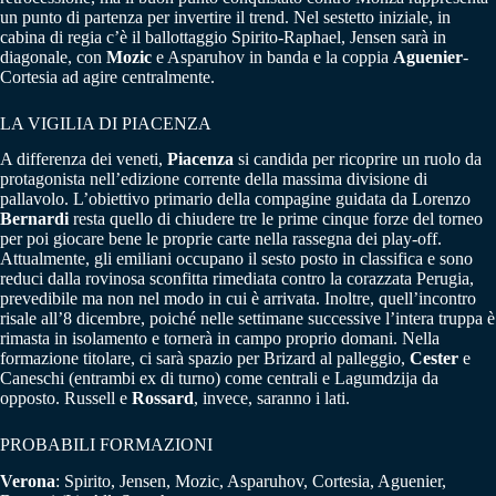
un punto di partenza per invertire il trend. Nel sestetto iniziale, in
cabina di regia c’è il ballottaggio Spirito-Raphael, Jensen sarà in
diagonale, con
Mozic
e Asparuhov in banda e la coppia
Aguenier
-
Cortesia ad agire centralmente.
LA VIGILIA DI PIACENZA
A differenza dei veneti,
Piacenza
si candida per ricoprire un ruolo da
protagonista nell’edizione corrente della massima divisione di
pallavolo. L’obiettivo primario della compagine guidata da Lorenzo
Bernardi
resta quello di chiudere tre le prime cinque forze del torneo
per poi giocare bene le proprie carte nella rassegna dei play-off.
Attualmente, gli emiliani occupano il sesto posto in classifica e sono
reduci dalla rovinosa sconfitta rimediata contro la corazzata Perugia,
prevedibile ma non nel modo in cui è arrivata. Inoltre, quell’incontro
risale all’8 dicembre, poiché nelle settimane successive l’intera truppa è
rimasta in isolamento e tornerà in campo proprio domani. Nella
formazione titolare, ci sarà spazio per Brizard al palleggio,
Cester
e
Caneschi (entrambi ex di turno) come centrali e Lagumdzija da
opposto. Russell e
Rossard
, invece, saranno i lati.
PROBABILI FORMAZIONI
Verona
: Spirito, Jensen, Mozic, Asparuhov, Cortesia, Aguenier,