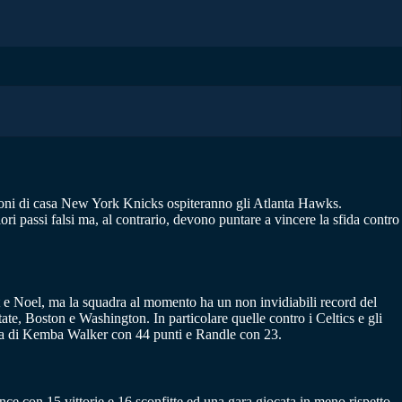
droni di casa New York Knicks ospiteranno gli Atlanta Hawks.
ori passi falsi ma, al contrario, devono puntare a vincere la sfida contro
ett e Noel, ma la squadra al momento ha un non invidiabili record del
te, Boston e Washington. In particolare quelle contro i Celtics e gli
fitta di Kemba Walker con 44 punti e Randle con 23.
ce con 15 vittorie e 16 sconfitte ed una gara giocata in meno rispetto