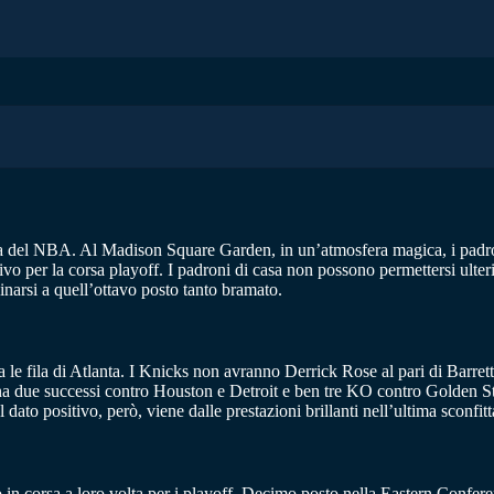
toria del NBA. Al Madison Square Garden, in un’atmosfera magica, i pa
ivo per la corsa playoff. I padroni di casa non possono permettersi ulteri
inarsi a quell’ottavo posto tanto bramato.
tra le fila di Atlanta. I Knicks non avranno Derrick Rose al pari di Barr
ena due successi contro Houston e Detroit e ben tre KO contro Golden Sta
dato positivo, però, viene dalle prestazioni brillanti nell’ultima scon
in corsa a loro volta per i playoff. Decimo posto nella Eastern Conferen