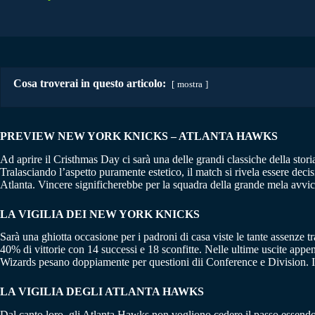
Cosa troverai in questo articolo:
mostra
PREVIEW NEW YORK KNICKS – ATLANTA HAWKS
Ad aprire il Cristhmas Day ci sarà una delle grandi classiche della s
Tralasciando l’aspetto puramente estetico, il match si rivela essere decis
Atlanta. Vincere significherebbe per la squadra della grande mela avvic
LA VIGILIA DEI NEW YORK KNICKS
Sarà una ghiotta occasione per i padroni di casa viste le tante assenze 
40% di vittorie con 14 successi e 18 sconfitte. Nelle ultime uscite app
Wizards pesano doppiamente per questioni dii Conference e Division. Il 
LA VIGILIA DEGLI ATLANTA HAWKS
Dal canto loro, gli Atlanta Hawks non vogliono cedere il passo essendo 