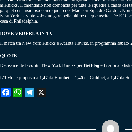
ai Knicks. Il calendario non combacia per tutte le squadre a causa dei t
parquet così insidioso come quello del Madison Squadre Garden. Non ci 
New York ha vinto solo due gare nelle ultime cinque uscite. Tre KO per g
casa di Philadelphia.
DOVE VEDERLA IN TV
Il match tra New York Knicks e Atlanta Hawks, in programma sabato 25
QUOTE
Decisamente favoriti i New York Knicks per
BetFlag
ed i suoi analisti
L’1 viene proposto a 1,47 da Eurobet; a 1,46 da Goldbet; a 1,47 da Sna
Fa
W
Te
X
ce
ha
le
bo
ts
gr
ok
A
a
pp
m