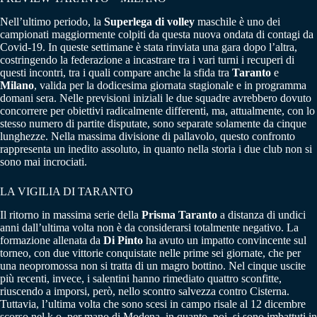
Nell’ultimo periodo, la
Superlega di volley
maschile è uno dei
campionati maggiormente colpiti da questa nuova ondata di contagi da
Covid-19. In queste settimane è stata rinviata una gara dopo l’altra,
costringendo la federazione a incastrare tra i vari turni i recuperi di
questi incontri, tra i quali compare anche la sfida tra
Taranto
e
Milano
, valida per la dodicesima giornata stagionale e in programma
domani sera. Nelle previsioni iniziali le due squadre avrebbero dovuto
concorrere per obiettivi radicalmente differenti, ma, attualmente, con lo
stesso numero di partite disputate, sono separate solamente da cinque
lunghezze. Nella massima divisione di pallavolo, questo confronto
rappresenta un inedito assoluto, in quanto nella storia i due club non si
sono mai incrociati.
LA VIGILIA DI TARANTO
Il ritorno in massima serie della
Prisma Taranto
a distanza di undici
anni dall’ultima volta non è da considerarsi totalmente negativo. La
formazione allenata da
Di Pinto
ha avuto un impatto convincente sul
torneo, con due vittorie conquistate nelle prime sei giornate, che per
una neopromossa non si tratta di un magro bottino. Nel cinque uscite
più recenti, invece, i salentini hanno rimediato quattro sconfitte,
riuscendo a imporsi, però, nello scontro salvezza contro Cisterna.
Tuttavia, l’ultima volta che sono scesi in campo risale al 12 dicembre
scorso nel k.o. per mano di Modena, in quanto, poi, si sono imbattuti in