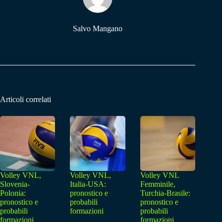
pp
m
Salvo Mangano
Articoli correlati
Volley VNL,
Volley VNL,
Volley VNL
Slovenia-
Italia-USA:
Femminile,
Polonia:
pronostico e
Turchia-Brasile:
pronostico e
probabili
pronostico e
probabili
formazioni
probabili
formazioni
formazioni