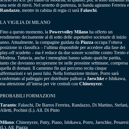
una serie di rinvii. Nel sestetto di partenza, in banda agiranno Ferreira e
Randazzo
, mentre in cabina di regia ci sarà
Falaschi
.
LA VIGILIA DI MILANO
Fino a questo momento, la
Powervolley Milano
ha offerto un
rendimento decisamente al di sotto delle aspettative societarie di inizio
anno. Attualmente, la compagine guidata da
Piazza
occupa l’ottava
posizione in classifica – l’ultima disponibile per accedere alla fase dei
play-off scudetto – ma è reduce da due sonore sconfitte contro Trento e
Modena. Tuttavia, anche i meneghini hanno saltato qualche partita,
tanto che dovranno recuperarne tre nelle prossime settimane, compresa
quella di domani. Il cammino fin qui percorso recita cinque
affermazioni e sei passi falsi. Nella formazione titolare, Porro sarà
confermato al palleggio per distribuire palloni a
Jaeschke
e Ishikawa,
ma attenzione all’intesa per vie centrali con
Chinenyeze
.
PROBABILI FORMAZIONI
Taranto
: Falaschi, De Barros Ferreira, Randazzo, Di Martino, Stefani,
Alletti, Pochini (L). All. Di Pinto
Milano
: Chinenyeze, Patry, Piano, Ishikawa, Porro, Jaeschke, Pesaresi
(L). All. Piazza