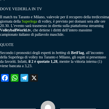
DOVE VEDERLA IN TV
Il match tra Taranto e Milano, valevole per il recupero della tredicesima
giornata della
Superlega
di volley, è previsto per domani sera alle ore
20.30. L’evento sarà trasmesso in diretta sulla piattaforma streaming
VolleyballWorld.tv
, che detiene i diritti dell’intero massimo
campionato italiano di pallavolo maschile.
QUOTE
Secondo i pronostici degli esperti in
betting
di
BetFlag
, all’incontro
della Superlega di volley tra Taranto e Milano, gli ospiti si presentano
da favoriti. Infatti,
il 2 è quotato 1,28
, mentre la vittoria interna (1)
viene bancata a 3,23.
Fa
W
Te
X
ce
ha
le
bo
ts
gr
ok
A
a