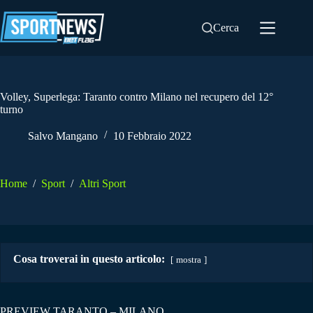
Salta
al
Cerca
contenuto
Volley, Superlega: Taranto contro Milano nel recupero del 12°
turno
Salvo Mangano
10 Febbraio 2022
Home
/
Sport
/
Altri Sport
Cosa troverai in questo articolo:
mostra
PREVIEW TARANTO – MILANO