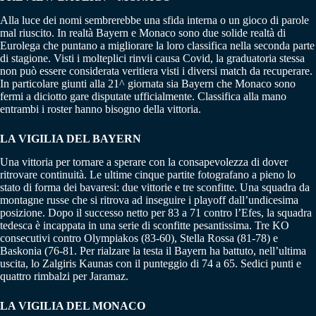
Alla luce dei nomi sembrerebbe una sfida interna o un gioco di parole
mal riuscito. In realtà Bayern e Monaco sono due solide realtà di
Eurolega che puntano a migliorare la loro classifica nella seconda parte
di stagione. Visti i molteplici rinvii causa Covid, la graduatoria stessa
non può essere considerata veritiera visti i diversi match da recuperare.
In particolare giunti alla 21^ giornata sia Bayern che Monaco sono
fermi a diciotto gare disputate ufficialmente. Classifica alla mano
entrambi i roster hanno bisogno della vittoria.
LA VIGILIA DEL BAYERN
Una vittoria per tornare a sperare con la consapevolezza di dover
ritrovare continuità. Le ultime cinque partite fotografano a pieno lo
stato di forma dei bavaresi: due vittorie e tre sconfitte. Una squadra da
montagne russe che si ritrova ad inseguire i playoff dall’undicesima
posizione. Dopo il successo netto per 83 a 71 contro l’Efes, la squadra
tedesca è incappata in una serie di sconfitte pesantissima. Tre KO
consecutivi contro Olympiakos (83-60), Stella Rossa (81-78) e
Baskonia (76-81. Per rialzare la testa il Bayern ha battuto, nell’ultima
uscita, lo Zalgiris Kaunas con il punteggio di 74 a 65. Sedici punti e
quattro rimbalzi per Jaramaz.
LA VIGILIA DEL MONACO