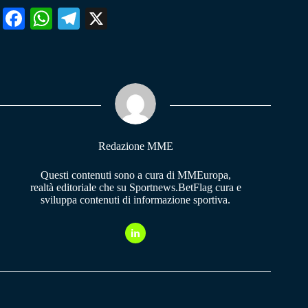
Fa
W
Te
X
ce
ha
le
bo
ts
gr
ok
A
a
pp
m
Redazione MME
Questi contenuti sono a cura di MMEuropa,
realtà editoriale che su Sportnews.BetFlag cura e
sviluppa contenuti di informazione sportiva.