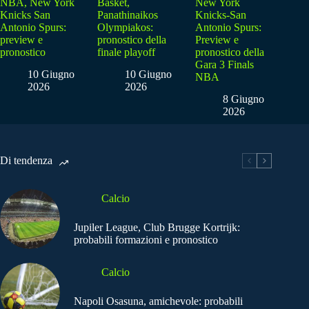
NBA, New York
Basket,
New York
Knicks San
Panathinaikos
Knicks-San
Antonio Spurs:
Olympiakos:
Antonio Spurs:
preview e
pronostico della
Preview e
pronostico
finale playoff
pronostico della
Gara 3 Finals
10 Giugno
10 Giugno
NBA
2026
2026
8 Giugno
2026
Di tendenza
Calcio
Jupiler League, Club Brugge Kortrijk:
probabili formazioni e pronostico
Calcio
Napoli Osasuna, amichevole: probabili