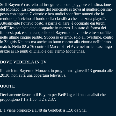
Se il Bayern è costretto ad inseguire, ancora peggiore è la situazione
del Monaco. La compagine del principato si trova al quattordicesimo
posto con appena 7 vittorie e ben undici sconfitte: numeri che lo
rendono più vicino al fondo della classifica che alla zona playoff.
Attualmente l’ottavo posto, a parità di gare, è occupato dai turchi
dell’Efes con ben cinque squadre in mezzo. Lo stato di forma dei
francesi, poi, è simile a quello del Bayern: due vittorie e tre sconfitte
nelle ultime cinque partite. Successo esterno, solo all’overtime, contro
lo Zalgiris Kaunas ma anche un buon ritorno alla vittoria nell’ultimo
match. Netto 82 a 76 contro il Maccabi Tel Aviv nel match casalingo
grazie ai 16 punti di Diallo e dell’eterno Motiejunas.
DOVE VEDERLA IN TV
Il match tra Bayern e Monaco, in programma giovedì 13 gennaio alle
20:30, non avrà una copertura televisiva.
QUOTE
Decisamente favorito il Bayern per
BetFlag
ed i suoi analisti che
propongono l’1 a 1.55, il 2 a 2.37.
L’1 viene proposto a 1.48 da Goldbet; a 1.50 da Snai.