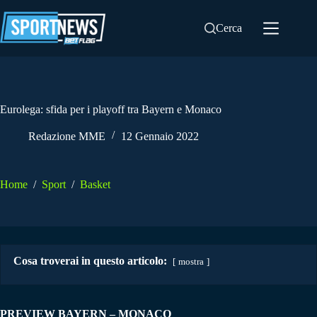
Salta
al
Cerca
contenuto
Eurolega: sfida per i playoff tra Bayern e Monaco
Redazione MME
12 Gennaio 2022
Home
/
Sport
/
Basket
Cosa troverai in questo articolo:
mostra
PREVIEW BAYERN – MONACO