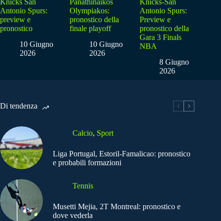
Knicks San
Panathinaikos
Knicks-San
Antonio Spurs:
Olympiakos:
Antonio Spurs:
preview e
pronostico della
Preview e
pronostico
finale playoff
pronostico della
Gara 3 Finals
10 Giugno
10 Giugno
NBA
2026
2026
8 Giugno
2026
Di tendenza
Calcio
,
Sport
Liga Portugal, Estoril-Famalicao: pronostico
e probabili formazioni
Tennis
Musetti Mejia, 2T Montreal: pronostico e
dove vederla