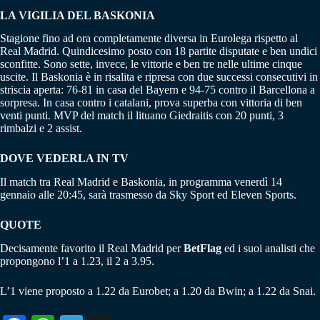
LA VIGILIA DEL BASKONIA
Stagione fino ad ora completamente diversa in Eurolega rispetto al
Real Madrid. Quindicesimo posto con 18 partite disputate e ben undici
sconfitte. Sono sette, invece, le vittorie e ben tre nelle ultime cinque
uscite. Il Baskonia è in risalita e ripresa con due successi consecutivi in
striscia aperta: 76-81 in casa del Bayern e 94-75 contro il Barcellona a
sorpresa. In casa contro i catalani, prova superba con vittoria di ben
venti punti. MVP del match il lituano Giedraitis con 20 punti, 3
rimbalzi e 2 assist.
DOVE VEDERLA IN TV
Il match tra Real Madrid e Baskonia, in programma venerdì 14
gennaio alle 20:45, sarà trasmesso da Sky Sport ed Eleven Sports.
QUOTE
Decisamente favorito il Real Madrid per
BetFlag
ed i suoi analisti che
propongono l’1 a 1.23, il 2 a 3.95.
L’1 viene proposto a 1.22 da Eurobet; a 1.20 da Bwin; a 1.22 da Snai.