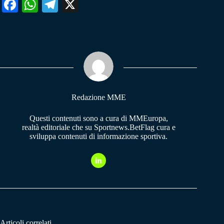
Fa
W
Te
X
ce
ha
le
bo
ts
gr
ok
A
a
pp
m
Redazione MME
Questi contenuti sono a cura di MMEuropa,
realtà editoriale che su Sportnews.BetFlag cura e
sviluppa contenuti di informazione sportiva.
Articoli correlati