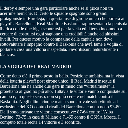
Il derby è sempre una gara particolare anche se si gioca non tra
acerrime nemiche. Di certo le squadre spagnole sono grandi
protagoniste in Eurolega, in questa fase di girone unico che porterà ai
playoff. Barcellona, Real Madrid e Baskonia rappresentano la penisola
iberica con le due big a scontrarsi per la vetta ed il terzo incomodo a
cercare di costruirsi ogni stagione una credibilità anche ad altissimi
livelli. Per questo motivo la compagine della capitale non deve
sottovalutare l’impegno contro il Baskonia che avrà fame e voglia di
portare a casa una vittoria inaspettata. Favoritissimi naturalmente i
blancos.
LA VIGILIA DEL REAL MADRID
Come detto c’è il primo posto in ballo. Posizione ambitissima in vista
della lotteria playoff post girone unico. Il Real Madrid insegue il
Barcellona ma ha anche due gare in meno che “virtualmente” la
proiettano al gradino più alto. Tuttavia le vittorie vanno conquistate sul
campo e, in questo senso, non si può cedere nel match contro il
Baskonia. Negli ultimi cinque match sono arrivate solo vittorie ad
esclusione del KO contro i rivali del Barcellona con un netto 93-80.
Da lì sono arrivate tre vittorie consecutive: 87-64 contro l’Alba
Berlino, 73-75 in casa di Milano e 71-65 contro il CSKA Mosca. Il
computo totale recita 14 vittorie e 3 sconfitte.