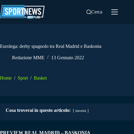
Salta
al
Cerca
contenuto
Eurolega: derby spagnolo tra Real Madrid e Baskonia
Redazione MME
13 Gennaio 2022
Home
/
Sport
/
Basket
Cosa troverai in questo articolo:
mostra
PREVIEW REAL MADRID – BASKONIA