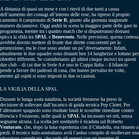
A distanza di quasi un mese e con i rinvii di due turni a causa
dell’aumento dei contagi all’interno delle rose, ha ripreso il proprio
cammino il campionato di
Serie B
, giunto alla giornata stagionale
numero diciannove. Oggi andrà in scena la maggior parte delle gare in
programma, mentre tra i quattro match che si disputeranno domani
spicca la sfida tra
SPAL
e
Benevento
. Nelle previsioni, questa contesa
avrebbe dovuto mettere di fronte due dirette concorrenti per la
promozione, ma le cose sono andate un po’ diversamente. Infatti,
attualmente le due squadre sono distanti ben 14 lunghezze e lottano per
obiettivi differenti. Se consideriamo gli ultimi cinque incroci tra questi
due club – di cui due in Serie A e uno in Coppa Italia – il bilancio
pende a favore dei padroni di casa, che hanno prevalso tre volte,
mentre gli ospiti si sono imposti in due occasioni.
LA VIGILIA DELLA SPAL
Durante le lunga sosta natalizia, la società ferrarese ha preso la
decisione di sollevare dall’incarico di guida tecnica Pep Clotet. Per
l’allenatore spagnolo sono risultate fatali le sconfitte rimediate contro
Brescia e Frosinone, nelle quali la
SPAL
ha incassato sei reti, senza
segnarne alcuna. La scelta per sostituirlo è ricaduta sul Roberto
Venturato
, che, dopo la luna esperienza con il Cittadella, era rimasto a
piedi. Il tecnico italo-australiano avrà l’arduo compito di risollevare una
situazione complicata, che vede gli estensi con un margine di