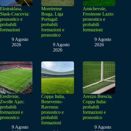
Ekstraklasa,
Moreirense
Amichevole,
Slask-Cracovia:
Braga, Liga
Frosinone Lazio:
pronostico e
Portugal:
pronostico e
probabili
probabili
probabili
formazioni
formazioni e
formazioni
pronostico
9 Agosto
9 Agosto
2026
9 Agosto
2026
2026
Eredivisie,
Coppa Italia,
Arezzo Brescia,
Zwolle Ajax:
Benevento-
Coppa Italia:
probabili
Ravenna:
probabili
formazioni e
pronostico e
formazioni e
pronostico
probabili
pronostico
formazioni
9 Agosto
9 Agosto