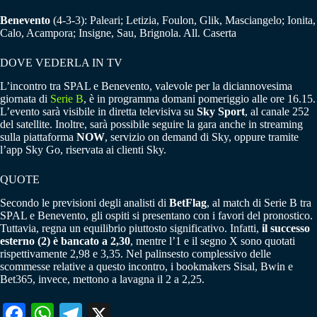
Benevento
(4-3-3): Paleari; Letizia, Foulon, Glik, Masciangelo; Ionita,
Calo, Acampora; Insigne, Sau, Brignola. All. Caserta
DOVE VEDERLA IN TV
L’incontro tra SPAL e Benevento, valevole per la diciannovesima
giornata di
Serie B
, è in programma domani pomeriggio alle ore 16.15.
L’evento sarà visibile in diretta televisiva su
Sky Sport
, al canale 252
del satellite. Inoltre, sarà possibile seguire la gara anche in streaming
sulla piattaforma
NOW
, servizio on demand di Sky, oppure tramite
l’app Sky Go, riservata ai clienti Sky.
QUOTE
Secondo le previsioni degli analisti di
BetFlag
, al match di Serie B tra
SPAL e Benevento, gli ospiti si presentano con i favori del pronostico.
Tuttavia, regna un equilibrio piuttosto significativo. Infatti,
il successo
esterno (2) è bancato a 2,30
, mentre l’1 e il segno X sono quotati
rispettivamente 2,98 e 3,35. Nel palinsesto complessivo delle
scommesse relative a questo incontro, i bookmakers Sisal, Bwin e
Bet365, invece, mettono a lavagna il 2 a 2,25.
Fa
W
Te
X