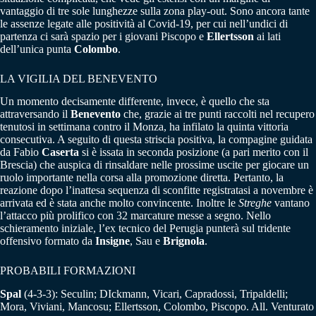
vantaggio di tre sole lunghezze sulla zona play-out. Sono ancora tante
le assenze legate alle positività al Covid-19, per cui nell’undici di
partenza ci sarà spazio per i giovani Piscopo e
Ellertsson
ai lati
dell’unica punta
Colombo
.
LA VIGILIA DEL BENEVENTO
Un momento decisamente differente, invece, è quello che sta
attraversando il
Benevento
che, grazie ai tre punti raccolti nel recupero
tenutosi in settimana contro il Monza, ha infilato la quinta vittoria
consecutiva. A seguito di questa striscia positiva, la compagine guidata
da Fabio
Caserta
si è issata in seconda posizione (a pari merito con il
Brescia) che auspica di rinsaldare nelle prossime uscite per giocare un
ruolo importante nella corsa alla promozione diretta. Pertanto, la
reazione dopo l’inattesa sequenza di sconfitte registratasi a novembre è
arrivata ed è stata anche molto convincente. Inoltre le
Streghe
vantano
l’attacco più prolifico con 32 marcature messe a segno. Nello
schieramento iniziale, l’ex tecnico del Perugia punterà sul tridente
offensivo formato da
Insigne
, Sau e
Brignola
.
PROBABILI FORMAZIONI
Spal
(4-3-3): Seculin; DIckmann, Vicari, Capradossi, Tripaldelli;
Mora, Viviani, Mancosu; Ellertsson, Colombo, Piscopo. All. Venturato