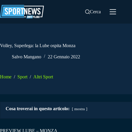
Salta
al
Cerca
contenuto
Volley, Superlega: la Lube ospita Monza
Salvo Mangano
22 Gennaio 2022
Home
/
Sport
/
Altri Sport
Cosa troverai in questo articolo:
mostra
PREVIEW LUBE – MONZA