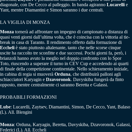
diagonale, con De Cecco al palleggio. In banda agiranno
Lucarelli
e
Yant, mentre Diamantini e Simon saranno i due centrali.
LA VIGILIA DI MONZA
Monza
tornerà ad affrontare un impegno di campionato a distanza di
quasi venti giorni dall’ultima volta, che è coincisa con la vittoria al tie-
break in casa di Taranto. Il rendimento offerto dalla formazione di
Eccheli
è stato piuttosto altalenante, tanto che nelle scorse cinque
uscite ha raccolto tre sconfitte e due successi. Pochi giorni fa, però, i
brianzoli hanno avuto la meglio nel doppio confronto con lo Spor
Toto, riuscendo a superare il turno in CEV Cup e accedendo ai quarti
di finale della competizione continentale. Nello schieramento iniziale,
in cabina di regia si muoverà
Orduna
, che distribuirà palloni agli
schiacciatori Karyagin e
Dzavoronok
. Davyskiba fungerà da finto
opposto, mentre centralmente ci saranno Beretta e Galassi.
PROBABILI FORMAZIONI
Lube
: Lucarelli, Zaytsev, Diamantini, Simon, De Cecco, Yant, Balaso
(L). All. Blengini
Monza
: Orduna, Karyagin, Beretta, Davyskiba, Dzavoronok, Galassi,
Federici (L). All. Eccheli