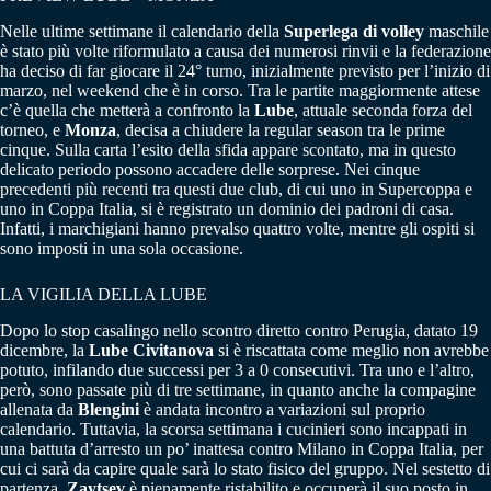
Nelle ultime settimane il calendario della
Superlega di volley
maschile
è stato più volte riformulato a causa dei numerosi rinvii e la federazione
ha deciso di far giocare il 24° turno, inizialmente previsto per l’inizio di
marzo, nel weekend che è in corso. Tra le partite maggiormente attese
c’è quella che metterà a confronto la
Lube
, attuale seconda forza del
torneo, e
Monza
, decisa a chiudere la regular season tra le prime
cinque. Sulla carta l’esito della sfida appare scontato, ma in questo
delicato periodo possono accadere delle sorprese. Nei cinque
precedenti più recenti tra questi due club, di cui uno in Supercoppa e
uno in Coppa Italia, si è registrato un dominio dei padroni di casa.
Infatti, i marchigiani hanno prevalso quattro volte, mentre gli ospiti si
sono imposti in una sola occasione.
LA VIGILIA DELLA LUBE
Dopo lo stop casalingo nello scontro diretto contro Perugia, datato 19
dicembre, la
Lube Civitanova
si è riscattata come meglio non avrebbe
potuto, infilando due successi per 3 a 0 consecutivi. Tra uno e l’altro,
però, sono passate più di tre settimane, in quanto anche la compagine
allenata da
Blengini
è andata incontro a variazioni sul proprio
calendario. Tuttavia, la scorsa settimana i cucinieri sono incappati in
una battuta d’arresto un po’ inattesa contro Milano in Coppa Italia, per
cui ci sarà da capire quale sarà lo stato fisico del gruppo. Nel sestetto di
partenza,
Zaytsev
è pienamente ristabilito e occuperà il suo posto in