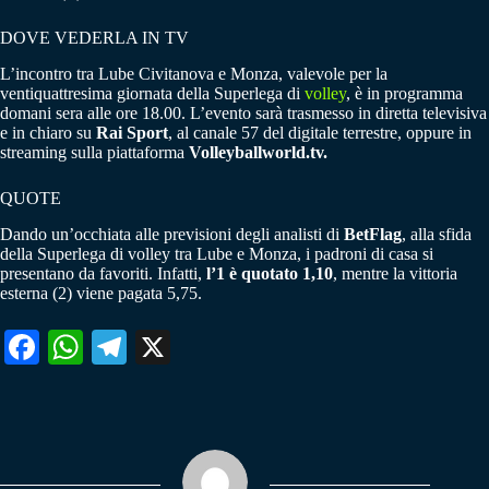
DOVE VEDERLA IN TV
L’incontro tra Lube Civitanova e Monza, valevole per la
ventiquattresima giornata della Superlega di
volley
, è in programma
domani sera alle ore 18.00. L’evento sarà trasmesso in diretta televisiva
e in chiaro su
Rai Sport
, al canale 57 del digitale terrestre, oppure in
streaming sulla piattaforma
Volleyballworld.tv.
QUOTE
Dando un’occhiata alle previsioni degli analisti di
BetFlag
, alla sfida
della Superlega di volley tra Lube e Monza, i padroni di casa si
presentano da favoriti. Infatti,
l’1 è quotato 1,10
, mentre la vittoria
esterna (2) viene pagata 5,75.
Fa
W
Te
X
ce
ha
le
bo
ts
gr
ok
A
a
pp
m