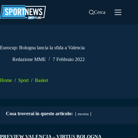
Salta
al
Cerca
contenuto
Eurocup: Bologna lancia la sfida a Valencia
Redazione MME
7 Febbraio 2022
Home
/
Sport
/
Basket
Cosa troverai in questo articolo:
mostra
PREVIEW VALENCIA – VIRTUS BOLOGNA