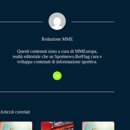
bo
ts
gr
ok
A
a
pp
m
Redazione MME
Questi contenuti sono a cura di MMEuropa,
realtà editoriale che su Sportnews.BetFlag cura e
sviluppa contenuti di informazione sportiva.
Articoli correlati