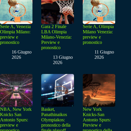
Serie A, Venezia
Gara 2 Finale
Serie A, Olimpia
Olimpia Milano:
LBA Olimpia
Milano Venezia:
preview e
Milano-Venezia:
preview e
pronostico
Preview e
pronostico
pronostico
16 Giugno
11 Giugno
2026
13 Giugno
2026
2026
NBA, New York
Basket,
New York
Knicks San
Panathinaikos
Knicks-San
Antonio Spurs:
Olympiakos:
Antonio Spurs:
preview e
pronostico della
Preview e
pronostico
finale playoff
pronostico della