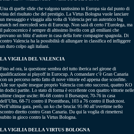
Una di quelle sfide che valgono tantissimo in Europa sia dal punto di
vista del risultato che del prestigio. La Virtus Bologna vuole lanciare
un messaggio e viaggia alla volta di Valencia per un autentico big
match nel mercoledì sera di Eurocup. Non sarà di certo l’Eurolega, ma
il palcoscenico è sempre di altissimo livello con gli emiliani che
provano un blitz d’autore in casa della forte compagine spagnola. Di
contro Valencia ha la possibilità di allungare in classifica ed infliggere
un duro colpo agli italiani.
LA VIGILIA DEL VALENCIA
Fino ad ora, la questione sembra del tutto iberica nel girone di
qualificazione ai playoff in Eurocup. A comandare c’è Gran Canaria
con un percorso netto fatto di nove vittorie ed appena due sconfitte.
Alle sue spalle insegue proprio Valencia con otto successi, quattro KO
in dodici partite. Lo stato di forma è eccellente con quattro vittorie nelle
ultime cinque uscite: 86-68 contro il Bursaspor, 70-76 in casa
dell’Ulm, 68-71 contro il Promitheas, 103 a 76 contro il Budcnost.
Nell’ultima gara, però, un ko che brucia: 91-90 all’overtime nello
scontro diretto contro Gran Canaria. Da qui la voglia di rimettersi
subito in gioco contro la Virtus Bologna.
LA VIGILIA DELLA VIRTUS BOLOGNA