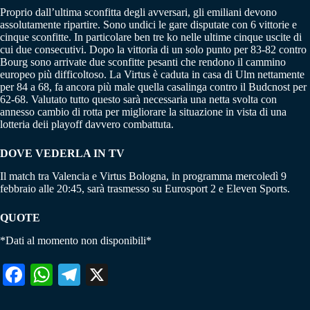
Proprio dall’ultima sconfitta degli avversari, gli emiliani devono
assolutamente ripartire. Sono undici le gare disputate con 6 vittorie e
cinque sconfitte. In particolare ben tre ko nelle ultime cinque uscite di
cui due consecutivi. Dopo la vittoria di un solo punto per 83-82 contro
Bourg sono arrivate due sconfitte pesanti che rendono il cammino
europeo più difficoltoso. La Virtus è caduta in casa di Ulm nettamente
per 84 a 68, fa ancora più male quella casalinga contro il Budcnost per
62-68. Valutato tutto questo sarà necessaria una netta svolta con
annesso cambio di rotta per migliorare la situazione in vista di una
lotteria deii playoff davvero combattuta.
DOVE VEDERLA IN TV
Il match tra Valencia e Virtus Bologna, in programma mercoledì 9
febbraio alle 20:45, sarà trasmesso su Eurosport 2 e Eleven Sports.
QUOTE
*Dati al momento non disponibili*
Fa
W
Te
X
ce
ha
le