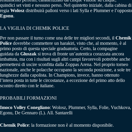
quindici set vinti e nessuno perso. Nel quintetto iniziale, dalla cabina di
regia
Wolosz
distribuirà palloni verso i lati Sylla e Plummer e l’opposto
Egonu
.
LA VIGILIA DI CHEMIK POLICE
Per non passare il turno come una delle tre migliori secondi, il
Chemik
Police
dovrebbe commettere un harakiri, visto che, al momento, è al
primo posto di questa speciale graduatoria. Certo, la compagine
guidata da
Gluszak
si trova di fronte un’autentica corazzata ancora
imbattuta, ma con i risultati sugli altri campi favorevoli potrebbe anche
permettersi di uscire sconfitta dalla Zoppas Arena. Nel proprio torneo
nazionale, anche le polacche occupano la seconda posizione, a sole tre
lunghezze dalla capolista. In Champions, invece, hanno ottenuto
l’intera posta in tutte le circostanze, a eccezione del primo atto dello
scontro diretto con le italiane.
PROBABILI FORMAZIONI
Imoco Volley Conegliano
: Wolosz, Plummer, Sylla, Folie, Vuchkova,
Egonu, De Gennaro (L). All. Santarelli
Chemik Police
: la formazione non è al momento disponibile.