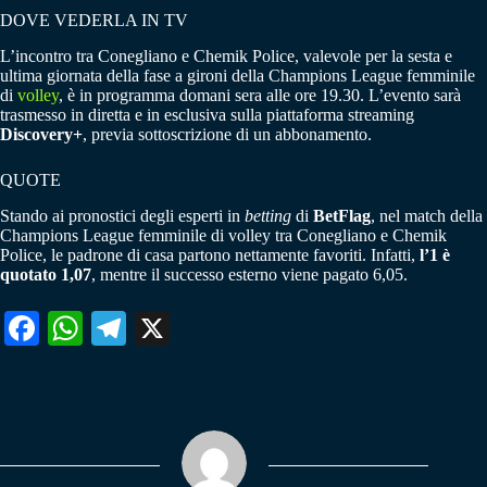
DOVE VEDERLA IN TV
L’incontro tra Conegliano e Chemik Police, valevole per la sesta e
ultima giornata della fase a gironi della Champions League femminile
di
volley
, è in programma domani sera alle ore 19.30. L’evento sarà
trasmesso in diretta e in esclusiva sulla piattaforma streaming
Discovery+
, previa sottoscrizione di un abbonamento.
QUOTE
Stando ai pronostici degli esperti in
betting
di
BetFlag
, nel match della
Champions League femminile di volley tra Conegliano e Chemik
Police, le padrone di casa partono nettamente favoriti. Infatti,
l’1 è
quotato 1,07
, mentre il successo esterno viene pagato 6,05.
Fa
W
Te
X
ce
ha
le
bo
ts
gr
ok
A
a
pp
m