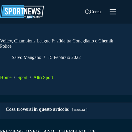
Salta
al
Cerca
contenuto
Volley, Champions League F: sfida tra Conegliano e Chemik
Police
Salvo Mangano
15 Febbraio 2022
Home
/
Sport
/
Altri Sport
Cosa troverai in questo articolo:
mostra
PREVIEW CONEGLIANO – CHEMIK POLICE