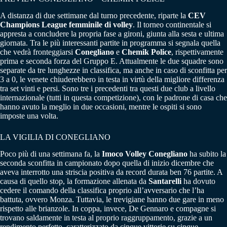
A distanza di due settimane dal turno precedente, riparte la
CEV
Champions League femminile di volley
. Il torneo continentale si
appresta a concludere la propria fase a gironi, giunta alla sesta e ultima
giornata. Tra le più interessanti partite in programma si segnala quella
che vedrà fronteggiarsi
Conegliano
e
Chemik Police
, rispettivamente
prima e seconda forza del Gruppo E. Attualmente le due squadre sono
separate da tre lunghezze in classifica, ma anche in caso di sconfitta per
3 a 0, le venete chiuderebbero in testa in virtù della migliore differenza
tra set vinti e persi. Sono tre i precedenti tra questi due club a livello
internazionale (tutti in questa competizione), con le padrone di casa che
hanno avuto la meglio in due occasioni, mentre le ospiti si sono
imposte una volta.
LA VIGILIA DI CONEGLIANO
Poco più di una settimana fa, la
Imoco Volley Conegliano
ha subito la
seconda sconfitta in campionato dopo quella di inizio dicembre che
aveva interrotto una striscia positiva da record durata ben 76 partite. A
causa di quello stop, la formazione allenata da
Santarelli
ha dovuto
cedere il comando della classifica proprio all’avversario che l’ha
battuta, ovvero Monza. Tuttavia, le trevigiane hanno due gare in meno
rispetto alle brianzole. In coppa, invece, De Gennaro e compagne si
trovano saldamente in testa al proprio raggruppamento, grazie a un
rendimento perfetto, caratterizzato da cinque vittorie su cinque,