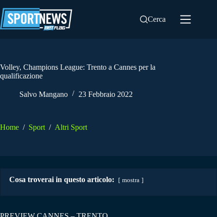
Salta
al
Cerca
contenuto
Volley, Champions League: Trento a Cannes per la
qualificazione
Salvo Mangano
23 Febbraio 2022
Home
/
Sport
/
Altri Sport
Cosa troverai in questo articolo:
mostra
PREVIEW CANNES – TRENTO