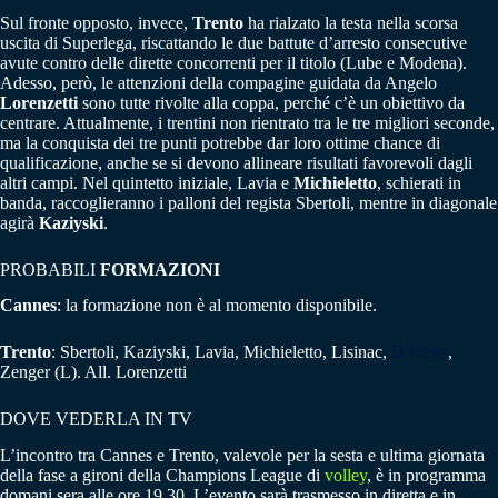
Sul fronte opposto, invece,
Trento
ha rialzato la testa nella scorsa
uscita di Superlega, riscattando le due battute d’arresto consecutive
avute contro delle dirette concorrenti per il titolo (Lube e Modena).
Adesso, però, le attenzioni della compagine guidata da Angelo
Lorenzetti
sono tutte rivolte alla coppa, perché c’è un obiettivo da
centrare. Attualmente, i trentini non rientrato tra le tre migliori seconde,
ma la conquista dei tre punti potrebbe dar loro ottime chance di
qualificazione, anche se si devono allineare risultati favorevoli dagli
altri campi. Nel quintetto iniziale, Lavia e
Michieletto
, schierati in
banda, raccoglieranno i palloni del regista Sbertoli, mentre in diagonale
agirà
Kaziyski
.
PROBABILI
FORMAZIONI
Cannes
: la formazione non è al momento disponibile.
Trento
: Sbertoli, Kaziyski, Lavia, Michieletto, Lisinac,
D’Heer
,
Zenger (L). All. Lorenzetti
DOVE VEDERLA IN TV
L’incontro tra Cannes e Trento, valevole per la sesta e ultima giornata
della fase a gironi della Champions League di
volley
, è in programma
domani sera alle ore 19.30. L’evento sarà trasmesso in diretta e in