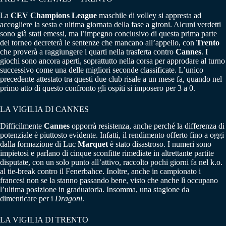
La
CEV Champions League
maschile di volley si appresta ad
accogliere la sesta e ultima giornata della fase a gironi. Alcuni verdetti
sono già stati emessi, ma l’impegno conclusivo di questa prima parte
del torneo decreterà le sentenze che mancano all’appello, con
Trento
che proverà a raggiungere i quarti nella trasferta contro
Cannes
. I
giochi sono ancora aperti, soprattutto nella corsa per approdare al turno
successivo come una delle migliori seconde classificate. L’unico
precedente attestato tra questi due club risale a un mese fa, quando nel
primo atto di questo confronto gli ospiti si imposero per 3 a 0.
LA VIGILIA DI CANNES
Difficilmente
Cannes
opporrà resistenza, anche perché la differenza di
potenziale è piuttosto evidente. Infatti, il rendimento offerto fino a oggi
dalla formazione di Luc
Marquet
è stato disastroso. I numeri sono
impietosi e parlano di cinque sconfitte rimediate in altrettante partite
disputate, con un solo punto all’attivo, raccolto pochi giorni fa nel k.o.
al tie-break contro il Fenerbahce. Inoltre, anche in campionato i
francesi non se la stanno passando bene, visto che anche lì occupano
l’ultima posizione in graduatoria. Insomma, una stagione da
dimenticare per i
Dragoni
.
LA VIGILIA DI TRENTO