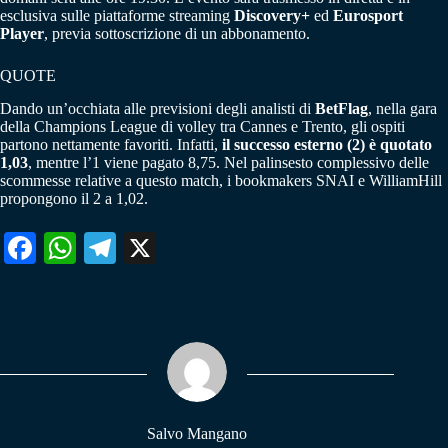
esclusiva sulle piattaforme streaming
Discovery+
ed
Eurosport
Player
, previa sottoscrizione di un abbonamento.
QUOTE
Dando un’occhiata alle previsioni degli analisti di
BetFlag
, nella gara
della Champions League di volley tra Cannes e Trento, gli ospiti
partono nettamente favoriti. Infatti,
il successo esterno (2) è quotato
1,03
, mentre l’1 viene pagato 8,75. Nel palinsesto complessivo delle
scommesse relative a questo match, i bookmakers SNAI e WilliamHill
propongono il 2 a 1,02.
Fa
W
Te
X
ce
ha
le
bo
ts
gr
ok
A
a
pp
m
Salvo Mangano