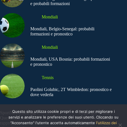
e probabili formazioni
Mondiali
Mondiali, Belgio-Senegal: probabili
formazioni e pronostico
Mondiali
Mondiali, USA Bosnia: probabili formazioni
e pronostico
Tennis
Paolini Golubic, 2T Wimbledon: pronostico e
dove vederla
Questo sito utilizza cookie propri e di terzi per migliorare i
SportNews.BetFlag -
Copyright © 2025
servizi e analizzare le preferenze dei suoi utenti. Cliccando su
Questo sito non
SportNews BetFlag
"Acconsento" l'utente accetta automaticamente
l'utilizzo dei
rappresenta una testata
Sede Legale: Via degli