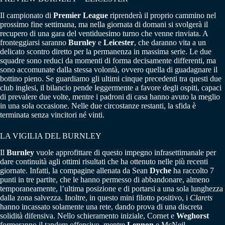
Il campionato di
Premier League
riprenderà il proprio cammino nel
prossimo fine settimana, ma nella giornata di domani si svolgerà il
recupero di una gara del ventiduesimo turno che venne rinviata. A
fronteggiarsi saranno
Burnley
e
Leicester
, che daranno vita a un
delicato scontro diretto per la permanenza in massima serie. Le due
squadre sono reduci da momenti di forma decisamente differenti, ma
sono accomunate dalla stessa volontà, ovvero quella di guadagnare il
bottino pieno. Se guardiamo gli ultimi cinque precedenti tra questi due
club inglesi, il bilancio pende leggermente a favore degli ospiti, capaci
di prevalere due volte, mentre i padroni di casa hanno avuto la meglio
in una sola occasione. Nelle due circostanze restanti, la sfida è
terminata senza vincitori né vinti.
LA VIGILIA DEL BURNLEY
Il
Burnley
vuole approfittare di questo impegno infrasettimanale per
dare continuità agli ottimi risultati che ha ottenuto nelle più recenti
giornate. Infatti, la compagine allenata da Sean
Dyche
ha raccolto 7
punti in tre partite, che le hanno permesso di abbandonare, almeno
temporaneamente, l’ultima posizione e di portarsi a una sola lunghezza
dalla zona salvezza. Inoltre, in questo mini filotto positivo, i
Clarets
hanno incassato solamente una rete, dando prova di una discreta
solidità difensiva. Nello schieramento iniziale, Cornet e
Weghorst
formeranno il tandem offensivo, mentre
Lennon
e McNeil