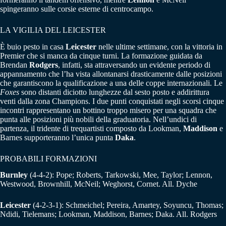
spingeranno sulle corsie esterne di centrocampo.
LA VIGILIA DEL LEICESTER
È buio pesto in casa
Leicester
nelle ultime settimane, con la vittoria in
Premier che si manca da cinque turni. La formazione guidata da
Brendan
Rodgers
, infatti, sta attraversando un evidente periodo di
appannamento che l’ha vista allontanarsi drasticamente dalle posizioni
che garantiscono la qualificazione a una delle coppe internazionali. Le
Foxes
sono distanti diciotto lunghezze dal sesto posto e addirittura
venti dalla zona Champions. I due punti conquistati negli scorsi cinque
incontri rappresentano un bottino troppo misero per una squadra che
punta alle posizioni più nobili della graduatoria. Nell’undici di
partenza, il tridente di trequartisti composto da Lookman,
Maddison
e
Barnes supporteranno l’unica punta
Daka
.
PROBABILI FORMAZIONI
Burnley
(4-4-2): Pope; Roberts, Tarkowski, Mee, Taylor; Lennon,
Westwood, Brownhill, McNeil; Weghorst, Cornet. All. Dyche
Leicester
(4-2-3-1): Schmeichel; Pereira, Amartey, Soyuncu, Thomas;
Ndidi, Tielemans; Lookman, Maddison, Barnes; Daka. All. Rodgers