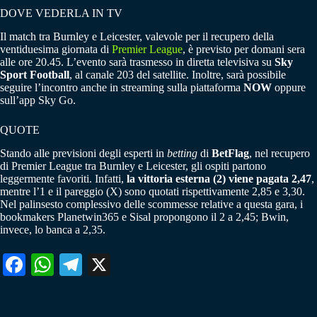
DOVE VEDERLA IN TV
Il match tra Burnley e Leicester, valevole per il recupero della
ventiduesima giornata di
Premier League
, è previsto per domani sera
alle ore 20.45. L’evento sarà trasmesso in diretta televisiva su
Sky
Sport Football
, al canale 203 del satellite. Inoltre, sarà possibile
seguire l’incontro anche in streaming sulla piattaforma
NOW
oppure
sull’app Sky Go.
QUOTE
Stando alle previsioni degli esperti in
betting
di
BetFlag
, nel recupero
di Premier League tra Burnley e Leicester, gli ospiti partono
leggermente favoriti. Infatti,
la vittoria esterna (2) viene pagata 2,47
,
mentre l’1 e il pareggio (X) sono quotati rispettivamente 2,85 e 3,30.
Nel palinsesto complessivo delle scommesse relative a questa gara, i
bookmakers Planetwin365 e Sisal propongono il 2 a 2,45; Bwin,
invece, lo banca a 2,35.
Fa
W
Te
X
ce
ha
le
bo
ts
gr