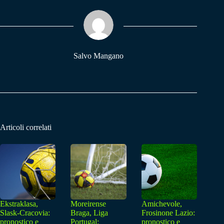
ok
A
a
pp
m
Salvo Mangano
Articoli correlati
Ekstraklasa,
Moreirense
Amichevole,
Slask-Cracovia:
Braga, Liga
Frosinone Lazio:
pronostico e
Portugal:
pronostico e