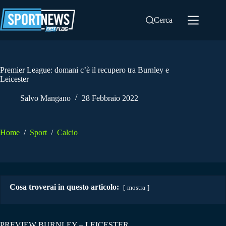
Salta
al
Cerca
contenuto
Premier League: domani c’è il recupero tra Burnley e
Leicester
Salvo Mangano
28 Febbraio 2022
Home
/
Sport
/
Calcio
Cosa troverai in questo articolo:
mostra
PREVIEW BURNLEY – LEICESTER