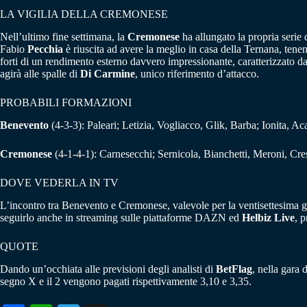
LA VIGILIA DELLA CREMONESE
Nell’ultimo fine settimana, la
Cremonese
ha allungato la propria serie d
Fabio
Pecchia
è riuscita ad avere la meglio in casa della Ternana, tenen
forti di un rendimento esterno davvero impressionante, caratterizzato da 
agirà alle spalle di
Di Carmine
, unico riferimento d’attacco.
PROBABILI FORMAZIONI
Benevento
(4-3-3): Paleari; Letizia, Vogliacco, Glik, Barba; Ionita, A
Cremonese
(4-1-4-1): Carnesecchi; Sernicola, Bianchetti, Meroni, Cre
DOVE VEDERLA IN TV
L’incontro tra Benevento e Cremonese, valevole per la ventisettesima g
seguirlo anche in streaming sulle piattaforme DAZN ed
Helbiz Live
, 
QUOTE
Dando un’occhiata alle previsioni degli analisti di
BetFlag
, nella gara
segno X e il 2 vengono pagati rispettivamente 3,10 e 3,35.