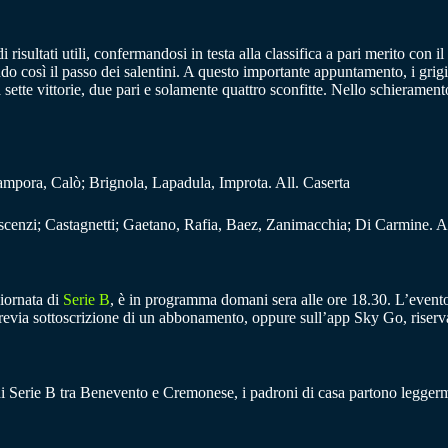
i risultati utili, confermandosi in testa alla classifica a pari merito con
do così il passo dei salentini. A questo importante appuntamento, i grigi
sette vittorie, due pari e solamente quattro sconfitte. Nello schieramento
campora, Calò; Brignola, Lapadula, Improta. All. Caserta
scenzi; Castagnetti; Gaetano, Rafia, Baez, Zanimacchia; Di Carmine. A
iornata di
Serie B
, è in programma domani sera alle ore 18.30. L’evento 
previa sottoscrizione di un abbonamento, oppure sull’app Sky Go, riservat
 di Serie B tra Benevento e Cremonese, i padroni di casa partono leggerme