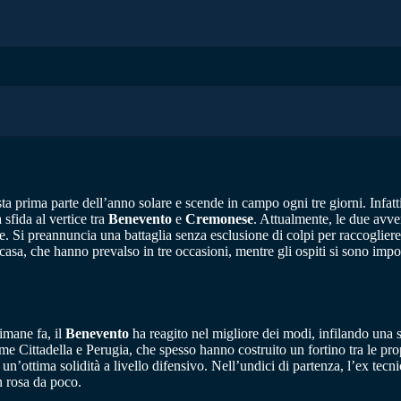
a prima parte dell’anno solare e scende in campo ogni tre giorni. Infatti
sfida al vertice tra
Benevento
e
Cremonese
. Attualmente, le due avve
e. Si preannuncia una battaglia senza esclusione di colpi per raccoglier
 casa, che hanno prevalso in tre occasioni, mentre gli ospiti si sono impo
imane fa, il
Benevento
ha reagito nel migliore dei modi, infilando una stri
come Cittadella e Perugia, che spesso hanno costruito un fortino tra le 
 un’ottima solidità a livello difensivo. Nell’undici di partenza, l’ex tec
in rosa da poco.