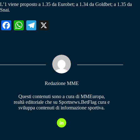
L’1 viene proposto a 1.35 da Eurobet; a 1.34 da Goldbet; a 1.35 da
Snai.
Fa
W
Te
X
ce
ha
le
bo
ts
gr
ok
A
a
pp
m
Redazione MME
Questi contenuti sono a cura di MMEuropa,
realtà editoriale che su Sportnews.BetFlag cura e
sviluppa contenuti di informazione sportiva.