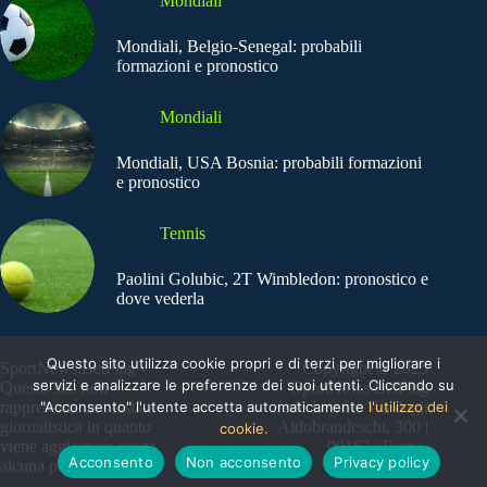
Mondiali
Mondiali, Belgio-Senegal: probabili
formazioni e pronostico
Mondiali
Mondiali, USA Bosnia: probabili formazioni
e pronostico
Tennis
Paolini Golubic, 2T Wimbledon: pronostico e
dove vederla
Questo sito utilizza cookie propri e di terzi per migliorare i
SportNews.BetFlag -
Copyright © 2025
servizi e analizzare le preferenze dei suoi utenti. Cliccando su
Questo sito non
SportNews BetFlag
"Acconsento" l'utente accetta automaticamente
l'utilizzo dei
rappresenta una testata
Sede Legale: Via degli
giornalistica in quanto
Aldobrandeschi, 300 |
cookie.
viene aggiornato senza
00163 | Roma
Acconsento
Non acconsento
Privacy policy
alcuna periodicità