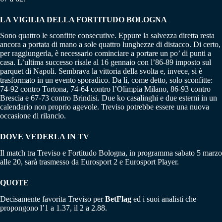
LA VIGILIA DELLA FORTITUDO BOLOGNA
Sono quattro le sconfitte consecutive. Eppure la salvezza diretta resta
ancora a portata di mano a sole quattro lunghezze di distacco. Di certo,
per raggiungerla, è necessario cominciare a portare un po’ di punti a
casa. L’ultima successo risale al 16 gennaio con l’86-89 imposto sul
parquet di Napoli. Sembrava la vittoria della svolta e, invece, si è
trasformato in un evento sporadico. Da lì, come detto, solo sconfitte:
74-92 contro Tortona, 74-64 contro l’Olimpia Milano, 86-93 contro
Brescia e 67-73 contro Brindisi. Due ko casalinghi e due esterni in un
calendario non proprio agevole. Treviso potrebbe essere una nuova
occasione di rilancio.
DOVE VEDERLA IN TV
Il match tra Treviso e Fortitudo Bologna, in programma sabato 5 marzo
alle 20, sarà trasmesso da Eurosport 2 e Eurosport Player.
QUOTE
Decisamente favorita Treviso per
BetFlag
ed i suoi analisti che
propongono l’1 a 1.37, il 2 a 2.88.