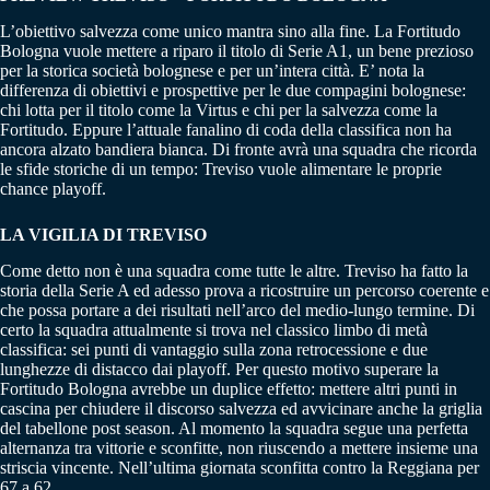
L’obiettivo salvezza come unico mantra sino alla fine. La Fortitudo
Bologna vuole mettere a riparo il titolo di Serie A1, un bene prezioso
per la storica società bolognese e per un’intera città. E’ nota la
differenza di obiettivi e prospettive per le due compagini bolognese:
chi lotta per il titolo come la Virtus e chi per la salvezza come la
Fortitudo. Eppure l’attuale fanalino di coda della classifica non ha
ancora alzato bandiera bianca. Di fronte avrà una squadra che ricorda
le sfide storiche di un tempo: Treviso vuole alimentare le proprie
chance playoff.
LA VIGILIA DI TREVISO
Come detto non è una squadra come tutte le altre. Treviso ha fatto la
storia della Serie A ed adesso prova a ricostruire un percorso coerente e
che possa portare a dei risultati nell’arco del medio-lungo termine. Di
certo la squadra attualmente si trova nel classico limbo di metà
classifica: sei punti di vantaggio sulla zona retrocessione e due
lunghezze di distacco dai playoff. Per questo motivo superare la
Fortitudo Bologna avrebbe un duplice effetto: mettere altri punti in
cascina per chiudere il discorso salvezza ed avvicinare anche la griglia
del tabellone post season. Al momento la squadra segue una perfetta
alternanza tra vittorie e sconfitte, non riuscendo a mettere insieme una
striscia vincente. Nell’ultima giornata sconfitta contro la Reggiana per
67 a 62.