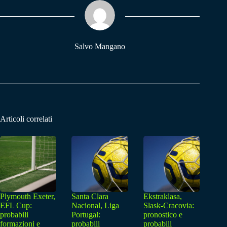
ok
A
a
pp
m
Salvo Mangano
Articoli correlati
Plymouth Exeter,
Santa Clara
Ekstraklasa,
EFL Cup:
Nacional, Liga
Slask-Cracovia:
probabili
Portugal:
pronostico e
formazioni e
probabili
probabili