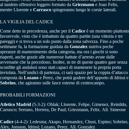
al tandem offensivo leggero formato da
Griezmann
e Joao Felix,
mentre Llorente e
Carrasco
spingeranno lungo le corsie laterali.
LA VIGILIA DEL CADICE
Come detto in precedenza, anche per il
Cadice
è un momento piuttosto
favorevole, visto che è imbattuto da quattro partite (una vittoria e tre
pareggi) e si trova a un solo punto dalla zona salvezza. Fino a poche
settimane fa, la formazione guidata da
Gonzalez
nutriva poche
speranze di mantenimento della categoria, ma ora i giochi si sono
riaperti, anche grazie alle numerose battute d’arresto avute dalle
avversarie che la precedono. Inoltre, in tre di queste quattro gare senza
sconfitte gli andalusi sono stati capaci di mantenere la propria porta
inviolata. Nell’undici di partenza, ci sarà spazio per la coppia d’attacco
composta da
Lozano
e Perez, che potrà godere dell’apporto di Idrissi e
Sobrino
, che agiranno sulle fasce esterne di centrocampo.
PROBABILI FORMAZIONI
Atletico Madrid
(5-3-2): Oblak; Llorente, Felipe, Gimenez, Reinildo,
Carrasco; Serrano, Herrera, De Paul; Griezmann, Felix. All. Simeone
Cadice
(4-4-2): Ledesma; Akapo, Hernandez, Chust, Espino; Sobrino,
Alex, Jonsson, Idrissi; Lozano, Perez. All. Gonzalez