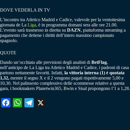
DOVE VEDERLA IN TV
L’incontro tra Atletico Madrid e Cadice, valevole per la ventottesima
giornata de La
Liga
, è in programma domani sera alle ore 21.00.
L’evento sarà trasmesso in diretta su
DAZN
, piattaforma streaming a
pagamento che detiene i diritti dell’intero massimo campionato
spagnolo.
QUOTE
Dando un’occhiata alle previsioni degli analisti di
BetFlag
,
nell’anticipo de La Liga tra Atletico Madrid e Cadice, i padroni di casa
partono nettamente favoriti. Infatti,
la vittoria interna (1) è quotata
1,32,
mentre il segno X e il 2 vengono pagati rispettivamente 5,00 e
10,30. Nel palinsesto complessivo delle scommesse relative a questa
gara, i bookmakers Planetwin365, Bwin e Sisal propongono l’1 a 1,28.
Fa
W
Te
X
ce
ha
le
bo
ts
gr