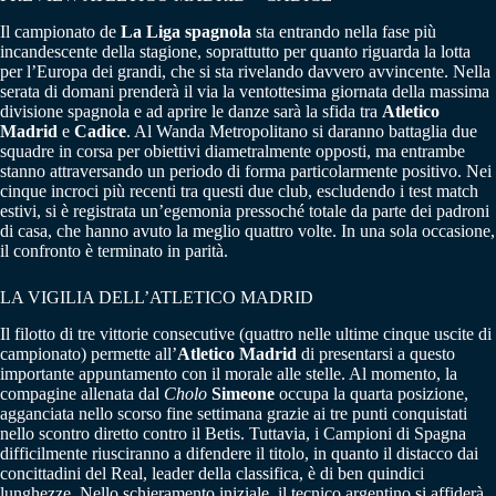
Il campionato de
La Liga spagnola
sta entrando nella fase più
incandescente della stagione, soprattutto per quanto riguarda la lotta
per l’Europa dei grandi, che si sta rivelando davvero avvincente. Nella
serata di domani prenderà il via la ventottesima giornata della massima
divisione spagnola e ad aprire le danze sarà la sfida tra
Atletico
Madrid
e
Cadice
. Al Wanda Metropolitano si daranno battaglia due
squadre in corsa per obiettivi diametralmente opposti, ma entrambe
stanno attraversando un periodo di forma particolarmente positivo. Nei
cinque incroci più recenti tra questi due club, escludendo i test match
estivi, si è registrata un’egemonia pressoché totale da parte dei padroni
di casa, che hanno avuto la meglio quattro volte. In una sola occasione,
il confronto è terminato in parità.
LA VIGILIA DELL’ATLETICO MADRID
Il filotto di tre vittorie consecutive (quattro nelle ultime cinque uscite di
campionato) permette all’
Atletico Madrid
di presentarsi a questo
importante appuntamento con il morale alle stelle. Al momento, la
compagine allenata dal
Cholo
Simeone
occupa la quarta posizione,
agganciata nello scorso fine settimana grazie ai tre punti conquistati
nello scontro diretto contro il Betis. Tuttavia, i Campioni di Spagna
difficilmente riusciranno a difendere il titolo, in quanto il distacco dai
concittadini del Real, leader della classifica, è di ben quindici
lunghezze. Nello schieramento iniziale, il tecnico argentino si affiderà