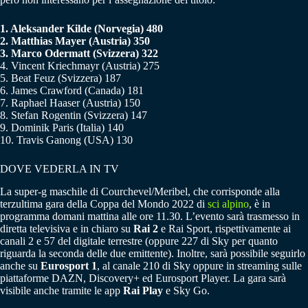
1. Aleksander Kilde (Norvegia) 480
2. Matthias Mayer (Austria) 350
3. Marco Odermatt (Svizzera) 322
4. Vincent Kriechmayr (Austria) 275
5. Beat Feuz (Svizzera) 187
6. James Crawford (Canada) 181
7. Raphael Haaser (Austria) 150
8. Stefan Rogentin (Svizzera) 147
9. Dominik Paris (Italia) 140
10. Travis Ganong (USA) 130
DOVE VEDERLA IN TV
La super-g maschile di Courchevel/Meribel, che corrisponde alla
terzultima gara della Coppa del Mondo 2022 di
sci alpino
, è in
programma domani mattina alle ore 11.30. L’evento sarà trasmesso in
diretta televisiva e in chiaro su
Rai 2
e Rai Sport, rispettivamente ai
canali 2 e 57 del digitale terrestre (oppure 227 di Sky per quanto
riguarda la seconda delle due emittente). Inoltre, sarà possibile seguirlo
anche su
Eurosport 1
, al canale 210 di Sky oppure in streaming sulle
piattaforme DAZN, Discovery+ ed Eurosport Player. La gara sarà
visibile anche tramite le app
Rai Play
e Sky Go.