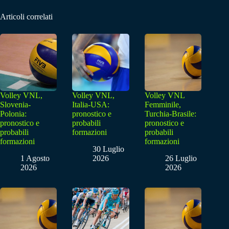
Articoli correlati
Volley VNL,
Volley VNL,
Volley VNL
Slovenia-
Italia-USA:
Femminile,
Polonia:
pronostico e
Turchia-Brasile:
pronostico e
probabili
pronostico e
probabili
formazioni
probabili
formazioni
formazioni
30 Luglio
1 Agosto
2026
26 Luglio
2026
2026