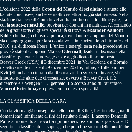
L’edizione 2022 della
Coppa del Mondo di sci alpino
è giunta alle
battute conclusive, anche se molti verdetti sono già stati emessi. Nella
stazione francese di Courchevel andranno in scena le ultime gare, tra
cui la
super-g maschile
, prevista per domani in mattinata. Al comando
della graduatoria di questa specialità si trova
Aleksander Aamodt
Kilde
, che ha già chiuso la pratica, diventando Campione del Mondo
sia di supergigante, per la seconda volta in carriera dopo il trionfo del
2016, sia di discesa libera. L’unico a tenergli testa nella precedenti sei
prove è stato il campione
Marco Odermatt
, leader indiscusso della
classifica generale. Il norvegese si è aggiudicato il primo posto a
Beaver Creek (USA) il 3 dicembre 2021, in Val Gardena e a Bormio
rispettivamente il 17 e il 29 dicembre 2021 e, infine, a Lillehammer
Kvitfjell, nella sua terra natia, il 6 marzo. Lo svizzero, invece, si è
imposto nelle altre due circostanze, ovvero a Beaver Creek il 2
dicembre e a Wengen il 13 gennaio. Lo scorso anno fu l’austriaco
Vincent Kriechmayr
a prevalere in questa specialità.
LA CLASSIFICA DELLA GARA
Con la vittoria già consegnata nelle mani di Kilde, l’esito della gara di
domani sarà ininfluente ai fini del risultato finale. L’azzurro Dominik
Paris
al momento si trova tra i primi dieci, ossia in nona posizione. Di
seguito la classifica della super-g, che potrebbe subire delle modifiche
però non interessano per l’assegnazione del titolo: