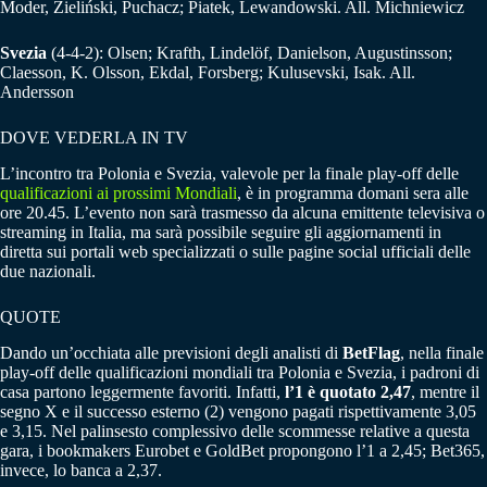
Moder, Zieliński, Puchacz; Piatek, Lewandowski. All. Michniewicz
Svezia
(4-4-2): Olsen; Krafth, Lindelöf, Danielson, Augustinsson;
Claesson, K. Olsson, Ekdal, Forsberg; Kulusevski, Isak. All.
Andersson
DOVE VEDERLA IN TV
L’incontro tra Polonia e Svezia, valevole per la finale play-off delle
qualificazioni ai prossimi Mondiali
, è in programma domani sera alle
ore 20.45. L’evento non sarà trasmesso da alcuna emittente televisiva o
streaming in Italia, ma sarà possibile seguire gli aggiornamenti in
diretta sui portali web specializzati o sulle pagine social ufficiali delle
due nazionali.
QUOTE
Dando un’occhiata alle previsioni degli analisti di
BetFlag
, nella finale
play-off delle qualificazioni mondiali tra Polonia e Svezia, i padroni di
casa partono leggermente favoriti. Infatti,
l’1 è quotato 2,47
, mentre il
segno X e il successo esterno (2) vengono pagati rispettivamente 3,05
e 3,15. Nel palinsesto complessivo delle scommesse relative a questa
gara, i bookmakers Eurobet e GoldBet propongono l’1 a 2,45; Bet365,
invece, lo banca a 2,37.