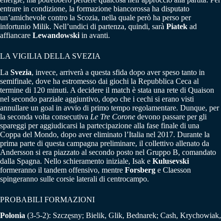
entrare in condizione, la formazione biancorossa ha disputato
un’amichevole contro la Scozia, nella quale però ha perso per
infortunio Milik. Nell’undici di partenza, quindi, sarà
Piatek
ad
affiancare
Lewandowski
in avanti.
LA VIGILIA DELLA SVEZIA
La
Svezia
, invece, arriverà a questa sfida dopo aver speso tanto in
semifinale, dove ha estromesso dai giochi la Repubblica Ceca al
termine di 120 minuti. A decidere il match è stata una rete di Quaison
nel secondo parziale aggiuntivo, dopo che i cechi si erano visti
annullare un goal in avvio di primo tempo regolamentare. Dunque, per
la seconda volta consecutiva
Le Tre Corone
devono passare per gli
spareggi per aggiudicarsi la partecipazione alla fase finale di una
Coppa del Mondo, dopo aver eliminato l’Italia nel 2017. Durante la
prima parte di questa campagna preliminare, il collettivo allenato da
Andersson si era piazzato al secondo posto nel Gruppo B, comandato
dalla Spagna. Nello schieramento iniziale, Isak e
Kulusevski
formeranno il tandem offensivo, mentre
Forsberg
e Claesson
spingeranno sulle corsie laterali di centrocampo.
PROBABILI FORMAZIONI
Polonia
(3-5-2): Szczęsny; Bielik, Glik, Bednarek; Cash, Krychowiak,