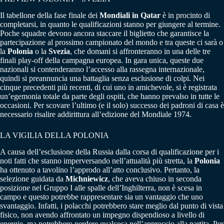
Il tabellone della fase finale dei
Mondiali in Qatar
è in procinto di
completarsi, in quanto le qualificazioni stanno per giungere al termine.
Poche squadre devono ancora staccare il biglietto che garantisce la
partecipazione al prossimo campionato del mondo e tra queste ci sarà o
la
Polonia
o la
Svezia
, che domani si affronteranno in una delle tre
finali play-off della campagna europea. In gara unica, queste due
nazionali si contenderanno l’accesso alla rassegna internazionale,
quindi si preannuncia una battaglia senza esclusione di colpi. Nei
cinque precedenti più recenti, di cui uno in amichevole, si è registrata
un’egemonia totale da parte degli ospiti, che hanno prevalso in tutte le
occasioni. Per scovare l’ultimo (e il solo) successo dei padroni di casa è
necessario risalire addirittura all’edizione del Mondiale 1974.
LA VIGILIA DELLA POLONIA
A causa dell’esclusione della Russia dalla corsa di qualificazione per i
noti fatti che stanno imperversando nell’attualità più stretta, la
Polonia
ha ottenuto a tavolino l’approdo all’atto conclusivo. Pertanto, la
selezione guidata da
Michniewicz
, che aveva chiuso in seconda
posizione nel Gruppo I alle spalle dell’Inghilterra, non è scesa in
campo e questo potrebbe rappresentare sia un vantaggio che uno
svantaggio. Infatti, i polacchi potrebbero stare meglio dal punto di vista
fisico, non avendo affrontato un impegno dispendioso a livello di
energie, ma potrebbero perdere qualcosa nell’approccio alla partita. Per