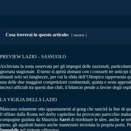
Cosa troverai in questo articolo:
mostra
PREVIEW LAZIO – SASSUOLO
Archiviata la sosta osservata per gli impegni delle nazionali, particolarm
giornata stagionale. Il turno si aprirà domani con i consueti tre anticipi
distanti solo sei lunghezze, per cui la sfida dell’Olimpico rappresenta qu
una delle due maggiori competizioni continentali, quinta e sesta approd
incroci ufficiali tra questi due club, il bilancio pende a favore degli osp
LA VIGILIA DELLA LAZIO
Mancano solamente otto appuntamenti al gong che sancirà la fine di ques
0 rifilato dalla Roma nel derby capitolino ha provocato parecchio malu
compagine guidata da Maurizio
Sarri
di riordinare le idee, anche se ne
pieno, gli aquilotti hanno anche mantenuto inviolata la propria porta. P
Immobile
nel tridente offensivo.