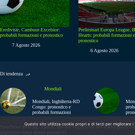
Eredivisie, Cambuur-Excelsior:
Preliminari Europa League, B
probabili formazioni e pronostico
Hearts: probabili formazioni e
pronostico
7 Agosto 2026
6 Agosto 2026
Di tendenza
Mondiali
Mondiali, Inghilterra-RD
Mond
Congo: pronostico e
prob
probabili formazioni
pron
Questo sito utilizza cookie propri e di terzi per migliorar
SportNews.BetFlag - Questo sito non rappresenta una testata giornalist
aggiornato senza alcuna periodicità