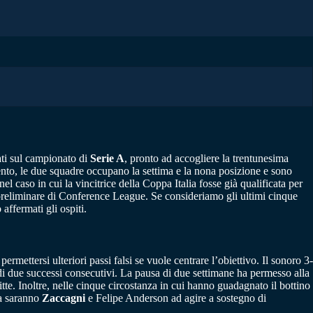
tati sul campionato di
Serie A
, pronto ad accogliere la trentunesima
to, le due squadre occupano la settima e la nona posizione e sono
el caso in cui la vincitrice della Coppa Italia fosse già qualificata per
 preliminare di Conference League. Se consideriamo gli ultimi cinque
affermati gli ospiti.
ermettersi ulteriori passi falsi se vuole centrare l’obiettivo. Il sonoro 3-
i due successi consecutivi. La pausa di due settimane ha permesso alla
itte. Inoltre, nelle cinque circostanza in cui hanno guadagnato il bottino
za saranno
Zaccagni
e Felipe Anderson ad agire a sostegno di