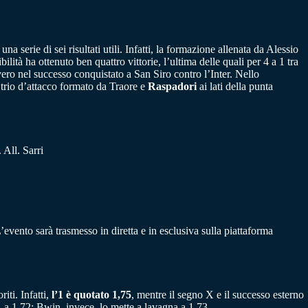
 serie di sei risultati utili. Infatti, la formazione allenata da Alessio
lità ha ottenuto ben quattro vittorie, l’ultima delle quali per 4 a 1 tra
vero nel successo conquistato a San Siro contro l’Inter. Nello
 trio d’attacco formato da Traore e
Raspadori
ai lati della punta
All. Sarri
evento sarà trasmesso in diretta e in esclusiva sulla piattaforma
iti. Infatti,
l’1 è quotato 1,75
, mentre il segno X e il successo esterno
a 1,72; Bwin, invece, lo mette a lavagna a 1,73.