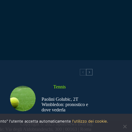
Tennis
Paolini Golubic, 2T
Wimbledon: pronostico e
dove vederla
nsento" l'utente accetta automaticamente
l'utilizzo dei cookie.
Copyright © 2025 SportNews BetFlag
e: Via degli Aldobrandeschi, 300 | 00163 | Roma