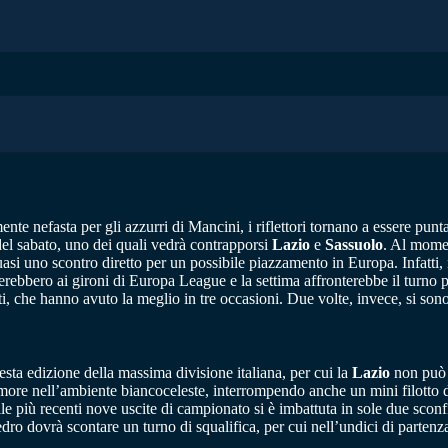
ente nefasta per gli azzurri di Mancini, i riflettori tornano a essere pun
 del sabato, uno dei quali vedrà contrapporsi
Lazio
e
Sassuolo
. Al momen
asi uno scontro diretto per un possibile piazzamento in Europa. Infatti, n
erebbero ai gironi di Europa League e la settima affronterebbe il turno
iti, che hanno avuto la meglio in tre occasioni. Due volte, invece, si sono 
ta edizione della massima divisione italiana, per cui la
Lazio
non può p
more nell’ambiente biancoceleste, interrompendo anche un mini filotto d
lle più recenti nove uscite di campionato si è imbattuta in sole due sconf
edro dovrà scontare un turno di squalifica, per cui nell’undici di parten