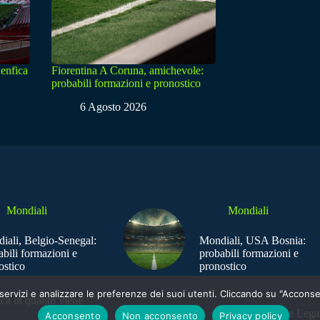
enfica
Fiorentina A Coruna, amichevole:
probabili formazioni e pronostico
6 Agosto 2026
Mondiali
Mondiali
iali, Belgio-Senegal:
Mondiali, USA Bosnia:
abili formazioni e
probabili formazioni e
ostico
pronostico
e i servizi e analizzare le preferenze dei suoi utenti. Cliccando su "Acco
ica in quanto viene
Sede Legal
Acconsento
Non acconsento
Privacy policy