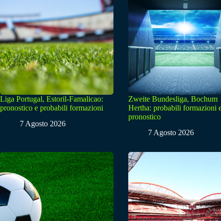
Liga Portugal, Estoril-Famalicao:
Zweite Bundesliga, Bochum
pronostico e probabili formazioni
Hertha: probabili formazioni 
pronostico
7 Agosto 2026
7 Agosto 2026