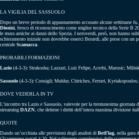
LA VIGILIA DEL SASSUOLO
Dopo un breve periodo di appannamento accusato alcune settimane fa, 
Dionisi
, fresco di riconoscimento come miglior tecnico della Serie B 2020
le mura amiche ai danni dello Spezia. I neroverdi, però, non hanno subit
schieramento iniziale non dovrebbe esserci Berardi, alle prese con un p
centrale
Scamacca
.
PROBABILI FORMAZIONI
Lazio
(4-3-3): Strakosha; Lazzari, Luiz Felipe, Acerbi, Marusic; Milin
Sassuolo
(4-3-3): Consigli; Muldur, Chiriches, Ferrari, Kyriakopoulos;
DOVE VEDERLA IN TV
L’incontro tra Lazio e Sassuolo, valevole per la trentunesima giornata
streaming
DAZN
, che detiene i diritti dell’intera massima divisione ital
QUOTE
Dando un’occhiata alle previsioni degli analisti di
BetFlag
, nella gara 
(2) vengono pagati 4,20. Nel palinsesto complessivo delle scommesse r