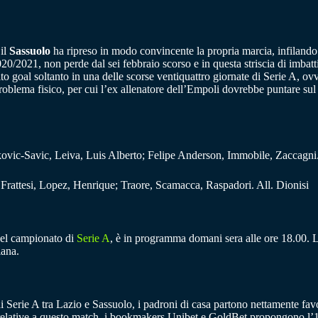
il
Sassuolo
ha ripreso in modo convincente la propria marcia, infilando una
/2021, non perde dal sei febbraio scorso e in questa striscia di imbattibi
o goal soltanto in una delle scorse ventiquattro giornate di Serie A, ov
roblema fisico, per cui l’ex allenatore dell’Empoli dovrebbe puntare sul
kovic-Savic, Leiva, Luis Alberto; Felipe Anderson, Immobile, Zaccagni. 
 Frattesi, Lopez, Henrique; Traore, Scamacca, Raspadori. All. Dionisi
 del campionato di
Serie A
, è in programma domani sera alle ore 18.00. L’
iana.
di Serie A tra Lazio e Sassuolo, i padroni di casa partono nettamente favor
elative a questo match, i bookmakers Unibet e GoldBet propongono l’1 