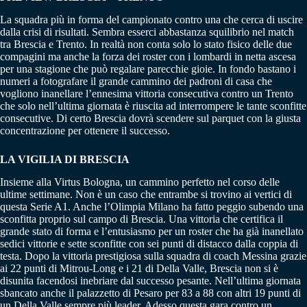
La squadra più in forma del campionato contro una che cerca di uscire
dalla crisi di risultati. Sembra esserci abbastanza squilibrio nel match
tra Brescia e Trento. In realtà non conta solo lo stato fisico delle due
compagini ma anche la forza dei roster con i lombardi in netta ascesa
per una stagione che può regalare parecchie gioie. In fondo bastano i
numeri a fotografare il grande cammino dei padroni di casa che
vogliono inanellare l’ennesima vittoria consecutiva contro un Trento
che solo nell’ultima giornata è riuscita ad interrompere le tante sconfitte
consecutive. Di certo Brescia dovrà scendere sul parquet con la giusta
concentrazione per ottenere il successo.
LA VIGILIA DI BRESCIA
Insieme alla Virtus Bologna, un cammino perfetto nel corso delle
ultime settimane. Non è un caso che entrambe si trovino ai vertici di
questa Serie A1. Anche l’Olimpia Milano ha fatto peggio subendo una
sconfitta proprio sul campo di Brescia. Una vittoria che certifica il
grande stato di forma e l’entusiasmo per un roster che ha già inanellato
sedici vittorie e sette sconfitte con sei punti di distacco dalla coppia di
testa. Dopo la vittoria prestigiosa sulla squadra di coach Messina grazie
ai 22 punti di Mitrou-Long e i 21 di Della Valle, Brescia non si è
disunita facendosi inebriare dal successo pesante. Nell’ultima giornata
sbancato anche il palazzetto di Pesaro per 83 a 88 con altri 19 punti di
un Della Valle sempre più leader. Adesso questa gara contro un