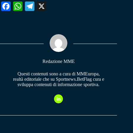
Fa
W
Te
X
ce
ha
le
bo
ts
gr
ok
A
a
pp
m
Redazione MME
Questi contenuti sono a cura di MMEuropa,
realtà editoriale che su Sportnews.BetFlag cura e
sviluppa contenuti di informazione sportiva.