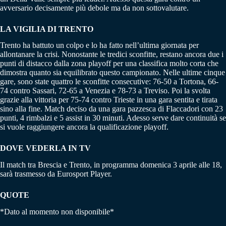
avversario decisamente più debole ma da non sottovalutare.
LA VIGILIA DI TRENTO
Trento ha battuto un colpo e lo ha fatto nell’ultima giornata per
allontanare la crisi. Nonostante le tredici sconfitte, restano ancora due i
punti di distacco dalla zona playoff per una classifica molto corta che
dimostra quanto sia equilibrato questo campionato. Nelle ultime cinque
gare, sono state quattro le sconfitte consecutive: 76-50 a Tortona, 66-
74 contro Sassari, 72-65 a Venezia e 78-73 a Treviso. Poi la svolta
grazie alla vittoria per 75-74 contro Trieste in una gara sentita e tirata
sino alla fine. Match deciso da una gara pazzesca di Flaccadori con 23
punti, 4 rimbalzi e 5 assist in 30 minuti. Adesso serve dare continuità se
si vuole raggiungere ancora la qualificazione playoff.
DOVE VEDERLA IN TV
Il match tra Brescia e Trento, in programma domenica 3 aprile alle 18,
sarà trasmesso da Eurosport Player.
QUOTE
*Dato al momento non disponibile*