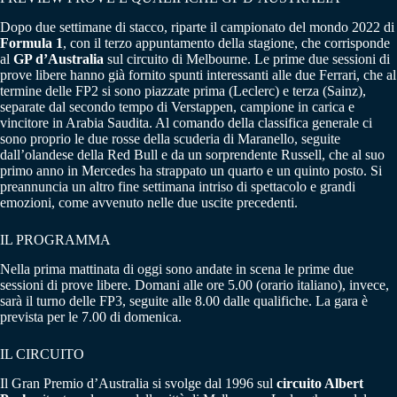
Dopo due settimane di stacco, riparte il campionato del mondo 2022 di
Formula 1
, con il terzo appuntamento della stagione, che corrisponde
al
GP d’Australia
sul circuito di Melbourne. Le prime due sessioni di
prove libere hanno già fornito spunti interessanti alle due Ferrari, che al
termine delle FP2 si sono piazzate prima (Leclerc) e terza (Sainz),
separate dal secondo tempo di Verstappen, campione in carica e
vincitore in Arabia Saudita. Al comando della classifica generale ci
sono proprio le due rosse della scuderia di Maranello, seguite
dall’olandese della Red Bull e da un sorprendente Russell, che al suo
primo anno in Mercedes ha strappato un quarto e un quinto posto. Si
preannuncia un altro fine settimana intriso di spettacolo e grandi
emozioni, come avvenuto nelle due uscite precedenti.
IL PROGRAMMA
Nella prima mattinata di oggi sono andate in scena le prime due
sessioni di prove libere. Domani alle ore 5.00 (orario italiano), invece,
sarà il turno delle FP3, seguite alle 8.00 dalle qualifiche. La gara è
prevista per le 7.00 di domenica.
IL CIRCUITO
Il Gran Premio d’Australia si svolge dal 1996 sul
circuito Albert