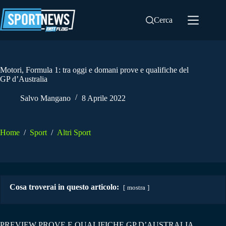
Salta
al
Cerca
contenuto
Motori, Formula 1: tra oggi e domani prove e qualifiche del
GP d’Australia
Salvo Mangano
8 Aprile 2022
Home
/
Sport
/
Altri Sport
Cosa troverai in questo articolo:
mostra
PREVIEW PROVE E QUALIFICHE GP D’AUSTRALIA