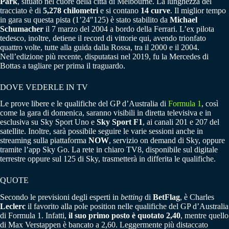
Park
, situato nel cuore della città di Melbourne. La lunghezza del
tracciato è di
5,278 chilometri
e si contano
14 curve
. Il miglior tempo
in gara su questa pista (1’24″125) è stato stabilito da
Michael
Schumacher
il 7 marzo del 2004 a bordo della Ferrari. L’ex pilota
tedesco, inoltre, detiene il record di vittorie qui, avendo trionfato
quattro volte, tutte alla guida dalla Rossa, tra il 2000 e il 2004.
Nell’edizione più recente, disputatasi nel 2019, fu la Mercedes di
Bottas a tagliare per prima il traguardo.
DOVE VEDERLE IN TV
Le prove libere e le qualifiche del GP d’Australia di
Formula 1
, così
come la gara di domenica, saranno visibili in diretta televisiva e in
esclusiva su Sky Sport Uno e
Sky Sport F1
, ai canali 201 e 207 del
satellite. Inoltre, sarà possibile seguire le varie sessioni anche in
streaming sulla piattaforma
NOW
, servizio on demand di Sky, oppure
tramite l’app Sky Go. La rete in chiaro TV8, disponibile sul digitale
terrestre oppure sul 125 di Sky, trasmetterà in differita le qualifiche.
QUOTE
Secondo le previsioni degli esperti in
betting
di
BetFlag
, è Charles
Leclerc
il favorito alla pole position nelle qualifiche del GP d’Australia
di Formula 1. Infatti,
il suo primo posto è quotato 2,40
, mentre quello
di Max Verstappen è bancato a 2,60. Leggermente più distaccato