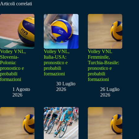
Articoli correlati
Volley VNL,
Volley VNL,
Volley VNL
Slovenia-
Italia-USA:
Femminile,
Polonia:
pronostico e
Turchia-Brasile:
pronostico e
probabili
pronostico e
probabili
formazioni
probabili
formazioni
formazioni
30 Luglio
1 Agosto
2026
26 Luglio
2026
2026