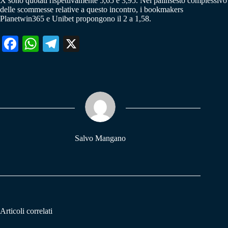
X sono quotati rispettivamente 5,65 e 3,95. Nel palinsesto complessivo
delle scommesse relative a questo incontro, i bookmakers
Planetwin365 e Unibet propongono il 2 a 1,58.
Fa
W
Te
X
ce
ha
le
bo
ts
gr
ok
A
a
pp
m
Salvo Mangano
Articoli correlati