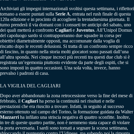
Archiviati gli impegni internazionali svoltisi questa settimana, i riflettori
tornano a essere puntati sulla
Serie A
, entrata nel rush finale di questa
120a edizione e in procinto di accogliere la trentaduesima giornata. Il
turno prenderà il via domani con i consueti tre anticipi del sabato, uno
dei quali metterà a confronto
Cagliari
e
Juventus
. All’Unipol Domus
del capoluogo sardo si contrapporranno due squadre in corsa per
obiettivi diametralmente opposti, ma accomunate dalla voglia di
riscatto dopo le recenti delusioni. Si tratta di un confronto sempre ricco
di fascino, in quanto nella storia molti giocatori sono passati dall’una
all’altra sponda. Nei cinque incroci più recenti tra questi due club si è
registrata un’egemonia piuttosto evidente da parte degli ospiti, che si
sono imposti in quattro occasioni. Una sola volta, invece, hanno
prevalso i padroni di casa.
LA VIGILIA DEL CAGLIARI
Dopo aver abbandonato la zona retrocessione verso la fine del mese di
febbraio, il
Cagliari
ha perso la continuità nei risultati e nelle
prestazioni che era riuscito a trovare. Infatti, in seguito al successo
esterno ottenuto sul campo del Torino, la formazione guidata da Walter
Mazzarri
ha infilato una striscia negativa di quattro sconfitte. Inoltre,
in tre di queste quattro partite, non è nemmeno stata capace di violare
la porta avversaria. I sardi sono tornati a segnare la scorsa settimana,
sbloccando il punteggio contro l’Udinese, ma subendo poi la rimonta