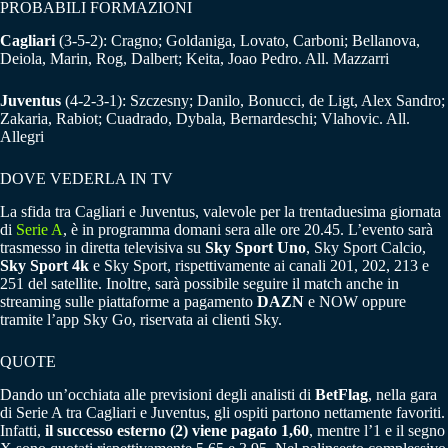
PROBABILI FORMAZIONI
Cagliari
(3-5-2): Cragno; Goldaniga, Lovato, Carboni; Bellanova,
Deiola, Marin, Rog, Dalbert; Keita, Joao Pedro. All. Mazzarri
Juventus
(4-2-3-1): Szczesny; Danilo, Bonucci, de Ligt, Alex Sandro;
Zakaria, Rabiot; Cuadrado, Dybala, Bernardeschi; Vlahovic. All.
Allegri
DOVE VEDERLA IN TV
La sfida tra Cagliari e Juventus, valevole per la trentaduesima giornata
di
Serie A
, è in programma domani sera alle ore 20.45. L’evento sarà
trasmesso in diretta televisiva su
Sky Sport Uno
, Sky Sport Calcio,
Sky Sport 4k
e Sky Sport, rispettivamente ai canali 201, 202, 213 e
251 del satellite. Inoltre, sarà possibile seguire il match anche in
streaming sulle piattaforme a pagamento
DAZN
e NOW oppure
tramite l’app Sky Go, riservata ai clienti Sky.
QUOTE
Dando un’occhiata alle previsioni degli analisti di
BetFlag
, nella gara
di Serie A tra Cagliari e Juventus, gli ospiti partono nettamente favoriti.
Infatti,
il successo esterno (2) viene pagato 1,60
, mentre l’1 e il segno