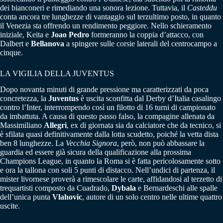
dei bianconeri e rimediando una sonora lezione. Tuttavia, il
Casteddu
conta ancora tre lunghezze di vantaggio sul terzultimo posto, in quanto
il Venezia sta offrendo un rendimento peggiore. Nello schieramento
iniziale, Keita e
Joao Pedro
formeranno la coppia d’attacco, con
Dalbert e
Bellanova
a spingere sulle corsie laterali del centrocampo a
cinque.
LA VIGILIA DELLA JUVENTUS
Dopo novanta minuti di grande pressione ma caratterizzati da poca
concretezza, la
Juventus
è uscita sconfitta dal Derby d’Italia casalingo
contro l’Inter, interrompendo così un filotto di 16 turni di campionato
da imbattuta. A causa di questo passo falso, la compagine allenata da
Massimiliano
Allegri
, ex di giornata sia da calciatore che da tecnico, si
è sfilata quasi definitivamente dalla lotta scudetto, poiché la vetta dista
ben 8 lunghezze. La
Vecchia Signora
, però, non può abbassare la
guardia ed essere già sicura della qualificazione alla prossima
Champions League, in quanto la Roma si è fatta pericolosamente sotto
e ora la tallona con soli 5 punti di distacco. Nell’undici di partenza, il
mister livornese proverà a rimescolare le carte, affidandosi al terzetto di
trequartisti composto da Cuadrado,
Dybala
e Bernardeschi alle spalle
dell’unica punta
Vlahovic
, autore di un solo centro nelle ultime quattro
uscite.