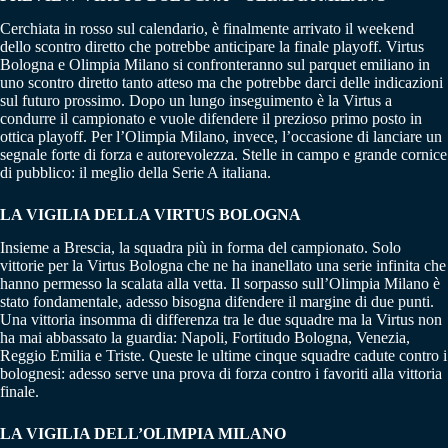
Cerchiata in rosso sul calendario, è finalmente arrivato il weekend
dello scontro diretto che potrebbe anticipare la finale playoff. Virtus
Bologna e Olimpia Milano si confronteranno sul parquet emiliano in
uno scontro diretto tanto atteso ma che potrebbe darci delle indicazioni
sul futuro prossimo. Dopo un lungo inseguimento è la Virtus a
condurre il campionato e vuole difendere il prezioso primo posto in
ottica playoff. Per l’Olimpia Milano, invece, l’occasione di lanciare un
segnale forte di forza e autorevolezza. Stelle in campo e grande cornice
di pubblico: il meglio della Serie A italiana.
LA VIGILIA DELLA VIRTUS BOLOGNA
Insieme a Brescia, la squadra più in forma del campionato. Solo
vittorie per la Virtus Bologna che ne ha inanellato una serie infinita che
hanno permesso la scalata alla vetta. Il sorpasso sull’Olimpia Milano è
stato fondamentale, adesso bisogna difendere il margine di due punti.
Una vittoria insomma di differenza tra le due squadre ma la Virtus non
ha mai abbassato la guardia: Napoli, Fortitudo Bologna, Venezia,
Reggio Emilia e Triste. Queste le ultime cinque squadre cadute contro i
bolognesi: adesso serve una prova di forza contro i favoriti alla vittoria
finale.
LA VIGILIA DELL’OLIMPIA MILANO