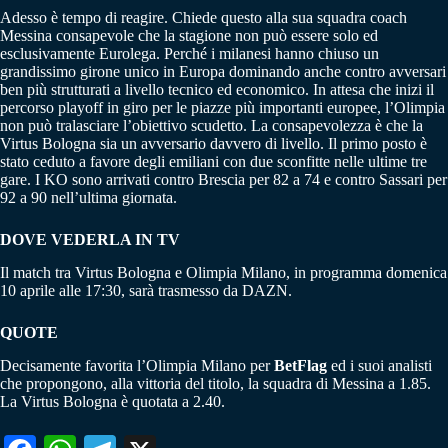
Adesso è tempo di reagire. Chiede questo alla sua squadra coach
Messina consapevole che la stagione non può essere solo ed
esclusivamente Eurolega. Perché i milanesi hanno chiuso un
grandissimo girone unico in Europa dominando anche contro avversari
ben più strutturati a livello tecnico ed economico. In attesa che inizi il
percorso playoff in giro per le piazze più importanti europee, l’Olimpia
non può tralasciare l’obiettivo scudetto. La consapevolezza è che la
Virtus Bologna sia un avversario davvero di livello. Il primo posto è
stato ceduto a favore degli emiliani con due sconfitte nelle ultime tre
gare. I KO sono arrivati contro Brescia per 82 a 74 e contro Sassari per
92 a 90 nell’ultima giornata.
DOVE VEDERLA IN TV
Il match tra Virtus Bologna e Olimpia Milano, in programma domenica
10 aprile alle 17:30, sarà trasmesso da DAZN.
QUOTE
Decisamente favorita l’Olimpia Milano per
BetFlag
ed i suoi analisti
che propongono, alla vittoria del titolo, la squadra di Messina a 1.85.
La Virtus Bologna è quotata a 2.40.