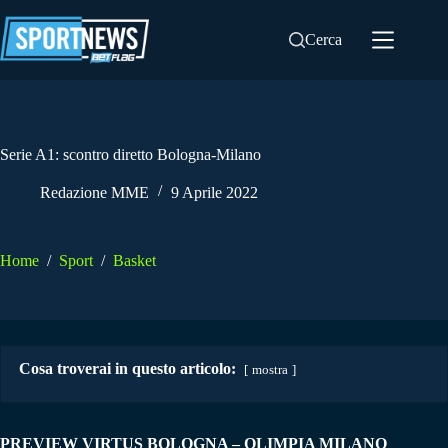
Salta
al
Cerca
contenuto
Serie A1: scontro diretto Bologna-Milano
Redazione MME
9 Aprile 2022
Home
/
Sport
/
Basket
Cosa troverai in questo articolo:
mostra
PREVIEW VIRTUS BOLOGNA – OLIMPIA MILANO