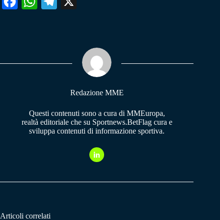
Fa
W
Te
X
ce
ha
le
bo
ts
gr
ok
A
a
pp
m
Redazione MME
Questi contenuti sono a cura di MMEuropa,
realtà editoriale che su Sportnews.BetFlag cura e
sviluppa contenuti di informazione sportiva.
Articoli correlati