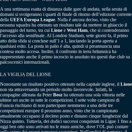
A una settimana esatta di distanza dalle gare di andata, nella serata di
domani si svolgeranno i quarti di finale di ritorno dell’edizione corrente
della
UEFA Europa League
. Nulla è ancora deciso, visto che
nessuna squadra ha ottenuto un risultato tale da mettere in ghiaccio il
passaggio del turno, tra cui
Lione
e
West Ham
, che si contenderanno
l’accesso alla semifinale. Al London Stadium, sette giorni fa, il primo
atto della sfida si concluse sull’1 a 1, lasciando la porta aperta a
qualsiasi esito. La posta in palio è alta, quindi si preannuncia una
contesa molto accesa. Inoltre, il confronto in terra britannica ha
rappresentato anche il primo incrocio in assoluto tra questi due club su
palcoscenici internazionali.
LA VIGILIA DEL LIONE
Nonostante un risultato positivo ottenuto nella capitale inglese, il
Lione
non sta attraversando un periodo molto favorevole. Infatti, la
compagine allenata da Peter
Bosz
ha ottenuto una sola vittoria nelle
ultime sei uscite in tutte le competizioni. I sette volte campioni di
Francia rischiano di non partecipare nemmeno a una delle tre
competizioni europee il prossimo anno, visto che in campionato
attualmente occupano il decimo posto e distano cinque lunghezze dal
Nizza quinto. Tuttavia, dei dodici successi conquistati in Ligue 1 fino a
oggi ben otto sono arrivati tra le mura amiche, dove l’OL può contare
sulla spinta dei propri rumorosi sostenitori. Nell’undici di partenza, il