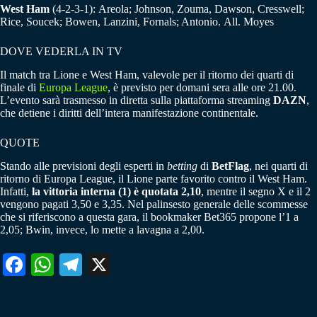
West Ham
(4-2-3-1): Areola; Johnson, Zouma, Dawson, Cresswell;
Rice, Soucek; Bowen, Lanzini, Fornals; Antonio. All. Moyes
DOVE VEDERLA IN TV
Il match tra Lione e West Ham, valevole per il ritorno dei quarti di
finale di
Europa League
, è previsto per domani sera alle ore 21.00.
L’evento sarà trasmesso in diretta sulla piattaforma streaming
DAZN
,
che detiene i diritti dell’intera manifestazione continentale.
QUOTE
Stando alle previsioni degli esperti in
betting
di
BetFlag
, nei quarti di
ritorno di Europa League, il Lione parte favorito contro il West Ham.
Infatti,
la vittoria interna (1) è quotata 2,10
, mentre il segno X e il 2
vengono pagati 3,50 e 3,35. Nel palinsesto generale delle scommesse
che si riferiscono a questa gara, il bookmaker Bet365 propone l’1 a
2,05; Bwin, invece, lo mette a lavagna a 2,00.
Fa
W
Te
X
ce
ha
le
bo
ts
gr