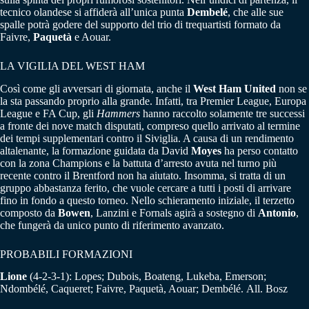
tecnico olandese si affiderà all’unica punta
Dembelé
, che alle sue
spalle potrà godere del supporto del trio di trequartisti formato da
Faivre,
Paquetà
e Aouar.
LA VIGILIA DEL WEST HAM
Così come gli avversari di giornata, anche il
West Ham United
non se
la sta passando proprio alla grande. Infatti, tra Premier League, Europa
League e FA Cup, gli
Hammers
hanno raccolto solamente tre successi
a fronte dei nove match disputati, compreso quello arrivato al termine
dei tempi supplementari contro il Siviglia. A causa di un rendimento
altalenante, la formazione guidata da David
Moyes
ha perso contatto
con la zona Champions e la battuta d’arresto avuta nel turno più
recente contro il Brentford non ha aiutato. Insomma, si tratta di un
gruppo abbastanza ferito, che vuole cercare a tutti i posti di arrivare
fino in fondo a questo torneo. Nello schieramento iniziale, il terzetto
composto da
Bowen
, Lanzini e Fornals agirà a sostegno di
Antonio
,
che fungerà da unico punto di riferimento avanzato.
PROBABILI FORMAZIONI
Lione
(4-2-3-1): Lopes; Dubois, Boateng, Lukeba, Emerson;
Ndombélé, Caqueret; Faivre, Paquetà, Aouar; Dembélé. All. Bosz