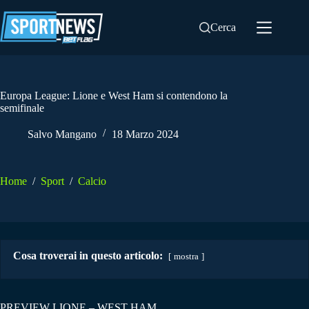
Salta
al
Cerca
contenuto
Europa League: Lione e West Ham si contendono la
semifinale
Salvo Mangano
18 Marzo 2024
Home
/
Sport
/
Calcio
Cosa troverai in questo articolo:
mostra
PREVIEW LIONE – WEST HAM