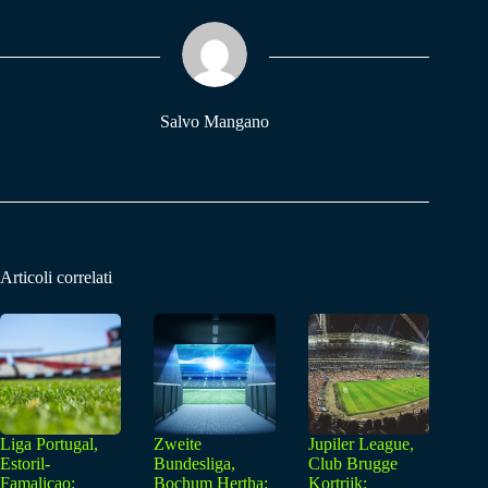
ok
A
a
pp
m
Salvo Mangano
Articoli correlati
Liga Portugal,
Zweite
Jupiler League,
Estoril-
Bundesliga,
Club Brugge
Famalicao:
Bochum Hertha:
Kortrijk: