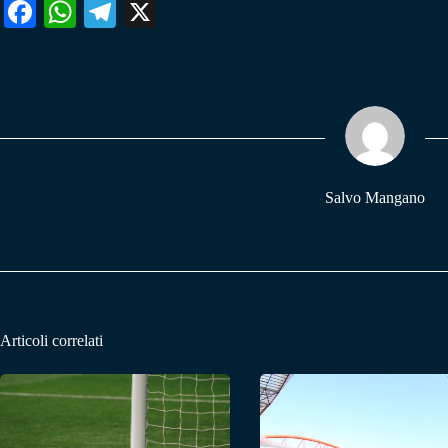
Fa
W
Te
X
ce
ha
le
bo
ts
gr
ok
A
a
pp
m
Salvo Mangano
Articoli correlati