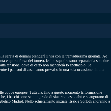
la serata di domani prenderà il via con la trentaduesima giornata. Ad
nta e quarta forza del torneo, le due squadre sono separate da sole due
alta tensione, dove di certo non mancherà lo spettacolo. Se
mentre i padroni di casa hanno prevalso in una sola occasione. In una
delle coppe europee. Tuttavia, fino a questo momento la formazione
e, i baschi sono stati in grado di sfatare questo tabù e si augurano di
’Atletico Madrid. Nello schieramento iniziale,
Isak
e Sorloth andranno a