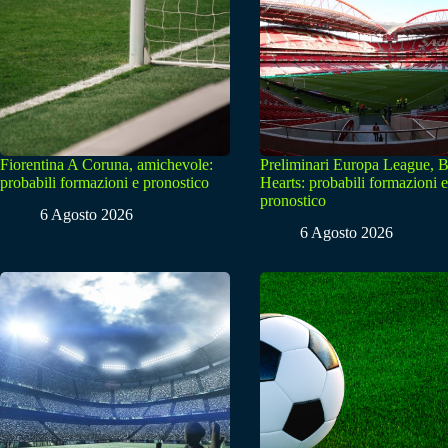
Fiorentina A Coruna, amichevole:
Preliminari Europa League, B
probabili formazioni e pronostico
Hearts: probabili formazioni e
pronostico
6 Agosto 2026
6 Agosto 2026