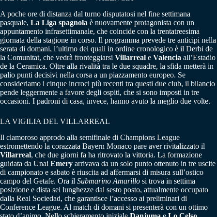
A poche ore di distanza dal turno disputatosi nel fine settimana
pasquale,
La Liga spagnola
è nuovamente protagonista con un
appuntamento infrasettimanale, che coincide con la trentatreesima
giornata della stagione in corso. Il programma prevede tre anticipi nella
serata di domani, l’ultimo dei quali in ordine cronologico è il Derbi de
la Comunitat, che vedrà fronteggiarsi
Villarreal
e
Valencia
all’Estadio
de la Ceramica. Oltre alla rivalità tra le due squadre, la sfida metterà in
palio punti decisivi nella corsa a un piazzamento europeo. Se
consideriamo i cinque incroci più recenti tra questi due club, il bilancio
pende leggermente a favore degli ospiti, che si sono imposti in tre
occasioni. I padroni di casa, invece, hanno avuto la meglio due volte.
LA VIGILIA DEL VILLARREAL
Il clamoroso approdo alla semifinale di Champions League
estromettendo la corazzata Bayern Monaco pare aver rivitalizzato il
Villarreal
, che due giorni fa ha ritrovato la vittoria. La formazione
guidata da Unai
Emery
arrivava da un solo punto ottenuto in tre uscite
di campionato e sabato è riuscita ad affermarsi di misura sull’ostico
campo del Getafe. Ora il
Submarino Amarillo
si trova in settima
posizione e dista sei lunghezze dal sesto posto, attualmente occupato
dalla Real Sociedad, che garantisce l’accesso ai preliminari di
Conference League. Al match di domani si presenterà con un ottimo
stato d’animo. Nello schieramento iniziale
Danjuma
e
Lo Celso