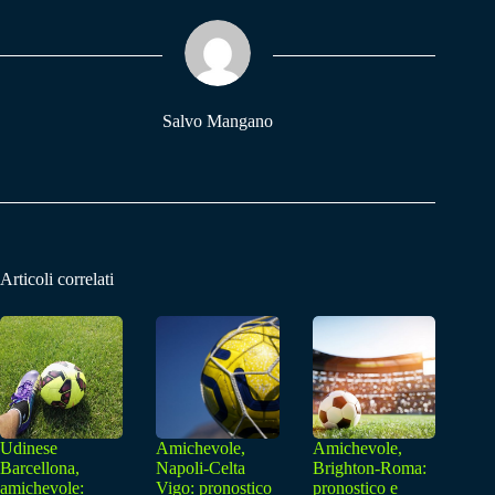
ok
A
a
pp
m
Salvo Mangano
Articoli correlati
Udinese
Amichevole,
Amichevole,
Barcellona,
Napoli-Celta
Brighton-Roma:
amichevole:
Vigo: pronostico
pronostico e