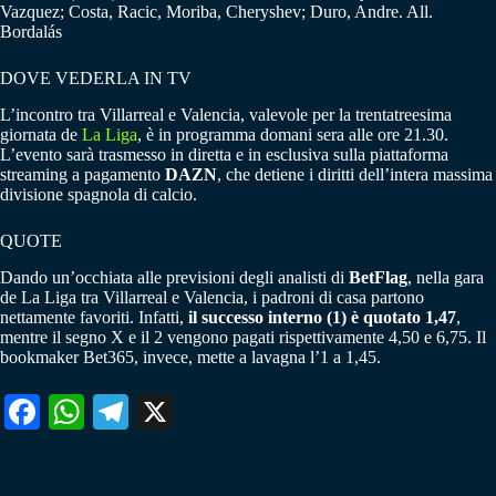
Vazquez; Costa, Racic, Moriba, Cheryshev; Duro, Andre. All.
Bordalás
DOVE VEDERLA IN TV
L’incontro tra Villarreal e Valencia, valevole per la trentatreesima
giornata de
La Liga
, è in programma domani sera alle ore 21.30.
L’evento sarà trasmesso in diretta e in esclusiva sulla piattaforma
streaming a pagamento
DAZN
, che detiene i diritti dell’intera massima
divisione spagnola di calcio.
QUOTE
Dando un’occhiata alle previsioni degli analisti di
BetFlag
, nella gara
de La Liga tra Villarreal e Valencia, i padroni di casa partono
nettamente favoriti. Infatti,
il successo interno (1) è quotato 1,47
,
mentre il segno X e il 2 vengono pagati rispettivamente 4,50 e 6,75. Il
bookmaker Bet365, invece, mette a lavagna l’1 a 1,45.
Fa
W
Te
X
ce
ha
le
bo
ts
gr