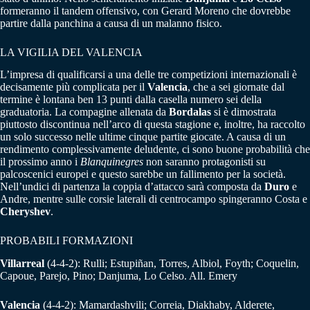
formeranno il tandem offensivo, con Gerard Moreno che dovrebbe
partire dalla panchina a causa di un malanno fisico.
LA VIGILIA DEL VALENCIA
L’impresa di qualificarsi a una delle tre competizioni internazionali è
decisamente più complicata per il
Valencia
, che a sei giornate dal
termine è lontana ben 13 punti dalla casella numero sei della
graduatoria. La compagine allenata da
Bordalas
si è dimostrata
piuttosto discontinua nell’arco di questa stagione e, inoltre, ha raccolto
un solo successo nelle ultime cinque partite giocate. A causa di un
rendimento complessivamente deludente, ci sono buone probabilità che
il prossimo anno i
Blanquinegres
non saranno protagonisti su
palcoscenici europei e questo sarebbe un fallimento per la società.
Nell’undici di partenza la coppia d’attacco sarà composta da
Duro
e
Andre, mentre sulle corsie laterali di centrocampo spingeranno Costa e
Cheryshev
.
PROBABILI FORMAZIONI
Villarreal
(4-4-2): Rulli; Estupiñan, Torres, Albiol, Foyth; Coquelin,
Capoue, Parejo, Pino; Danjuma, Lo Celso. All. Emery
Valencia
(4-4-2):
Mamardashvili; Correia, Diakhaby, Alderete,