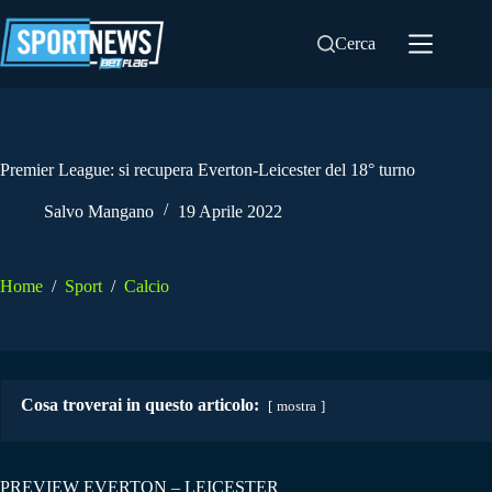
Salta
al
Cerca
contenuto
Premier League: si recupera Everton-Leicester del 18° turno
Salvo Mangano
19 Aprile 2022
Home
/
Sport
/
Calcio
Cosa troverai in questo articolo:
mostra
PREVIEW EVERTON – LEICESTER