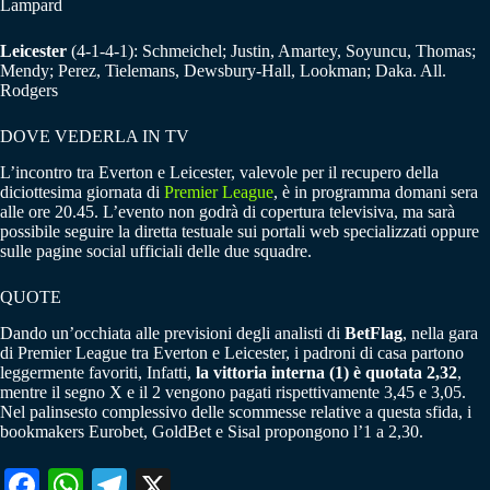
Lampard
Leicester
(4-1-4-1): Schmeichel; Justin, Amartey, Soyuncu, Thomas;
Mendy; Perez, Tielemans, Dewsbury-Hall, Lookman; Daka. All.
Rodgers
DOVE VEDERLA IN TV
L’incontro tra Everton e Leicester, valevole per il recupero della
diciottesima giornata di
Premier League
, è in programma domani sera
alle ore 20.45. L’evento non godrà di copertura televisiva, ma sarà
possibile seguire la diretta testuale sui portali web specializzati oppure
sulle pagine social ufficiali delle due squadre.
QUOTE
Dando un’occhiata alle previsioni degli analisti di
BetFlag
, nella gara
di Premier League tra Everton e Leicester, i padroni di casa partono
leggermente favoriti, Infatti,
la vittoria interna (1) è quotata 2,32
,
mentre il segno X e il 2 vengono pagati rispettivamente 3,45 e 3,05.
Nel palinsesto complessivo delle scommesse relative a questa sfida, i
bookmakers Eurobet, GoldBet e Sisal propongono l’1 a 2,30.
Fa
W
Te
X