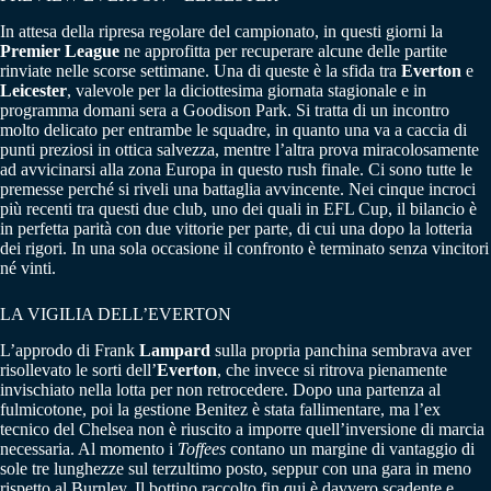
In attesa della ripresa regolare del campionato, in questi giorni la
Premier League
ne approfitta per recuperare alcune delle partite
rinviate nelle scorse settimane. Una di queste è la sfida tra
Everton
e
Leicester
, valevole per la diciottesima giornata stagionale e in
programma domani sera a Goodison Park. Si tratta di un incontro
molto delicato per entrambe le squadre, in quanto una va a caccia di
punti preziosi in ottica salvezza, mentre l’altra prova miracolosamente
ad avvicinarsi alla zona Europa in questo rush finale. Ci sono tutte le
premesse perché si riveli una battaglia avvincente. Nei cinque incroci
più recenti tra questi due club, uno dei quali in EFL Cup, il bilancio è
in perfetta parità con due vittorie per parte, di cui una dopo la lotteria
dei rigori. In una sola occasione il confronto è terminato senza vincitori
né vinti.
LA VIGILIA DELL’EVERTON
L’approdo di Frank
Lampard
sulla propria panchina sembrava aver
risollevato le sorti dell’
Everton
, che invece si ritrova pienamente
invischiato nella lotta per non retrocedere. Dopo una partenza al
fulmicotone, poi la gestione Benitez è stata fallimentare, ma l’ex
tecnico del Chelsea non è riuscito a imporre quell’inversione di marcia
necessaria. Al momento i
Toffees
contano un margine di vantaggio di
sole tre lunghezze sul terzultimo posto, seppur con una gara in meno
rispetto al Burnley. Il bottino raccolto fin qui è davvero scadente e