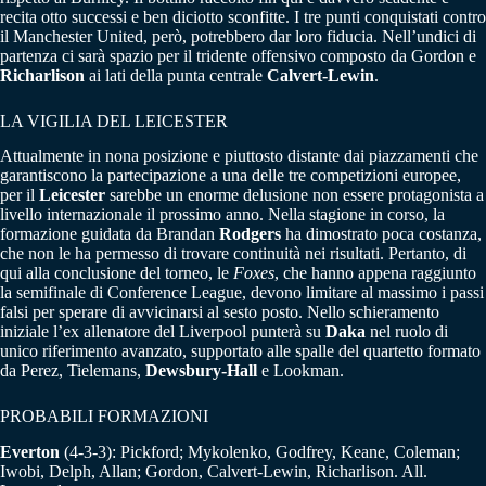
recita otto successi e ben diciotto sconfitte. I tre punti conquistati contro
il Manchester United, però, potrebbero dar loro fiducia. Nell’undici di
partenza ci sarà spazio per il tridente offensivo composto da Gordon e
Richarlison
ai lati della punta centrale
Calvert-Lewin
.
LA VIGILIA DEL LEICESTER
Attualmente in nona posizione e piuttosto distante dai piazzamenti che
garantiscono la partecipazione a una delle tre competizioni europee,
per il
Leicester
sarebbe un enorme delusione non essere protagonista a
livello internazionale il prossimo anno. Nella stagione in corso, la
formazione guidata da Brandan
Rodgers
ha dimostrato poca costanza,
che non le ha permesso di trovare continuità nei risultati. Pertanto, di
qui alla conclusione del torneo, le
Foxes
, che hanno appena raggiunto
la semifinale di Conference League, devono limitare al massimo i passi
falsi per sperare di avvicinarsi al sesto posto. Nello schieramento
iniziale l’ex allenatore del Liverpool punterà su
Daka
nel ruolo di
unico riferimento avanzato, supportato alle spalle del quartetto formato
da Perez, Tielemans,
Dewsbury-Hall
e Lookman.
PROBABILI FORMAZIONI
Everton
(4-3-3): Pickford; Mykolenko, Godfrey, Keane, Coleman;
Iwobi, Delph, Allan; Gordon, Calvert-Lewin, Richarlison. All.