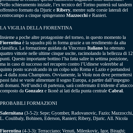
Nello schieramento iniziale, l’ex tecnico del Torino punterà sul tandem
offensivo formato da Djuric e
Ribery
, mentre sulle corsie laterali del
centrocampo a cinque spingeranno
Mazzocchi
e Ranieri.
LA VIGILIA DELLA FIORENTINA
Insieme a poche altre protagoniste del torneo, in questo momento la
Fiorentina
è la squadra più in forma grazie a un rendimento da alta
classifica. La formazione guidata da Vincenzo
Italiano
ha ottenuto
quattro vittorie nelle ultime cinque uscite, racimolando la bellezza di 12
punti. Questo importante bottino l’ha fatta salire in settima posizione,
ma in caso di successo nel recupero contro l’Udinese volerebbe al
quinto posto scavalcando in un colpo solo Roma e Lazio e portandosi
a -4 dalla zona Champions. Ovviamente, la
Viola
non deve permettersi
passi falsi se vuole alimentare il sogno Europa, a partire dall’impegno
di domani. Nell’undici di partenza, sarà confermato il tridente d’attacco
composto da
Gonzalez
e Ikonè ai lati della punta centrale
Cabral
.
PROBABILI FORMAZIONI
Salernitana
(3-5-2): Sepe; Gyomber, Radovanovic, Fazio; Mazzocchi,
L. Coulibaly, Bohinen, Ederson, Ranieri; Ribery, Djuric. All. Nicola
Fiorentina
(4-3-3): Terracciano; Venuti, Milenkovic, Igor, Biraghi;