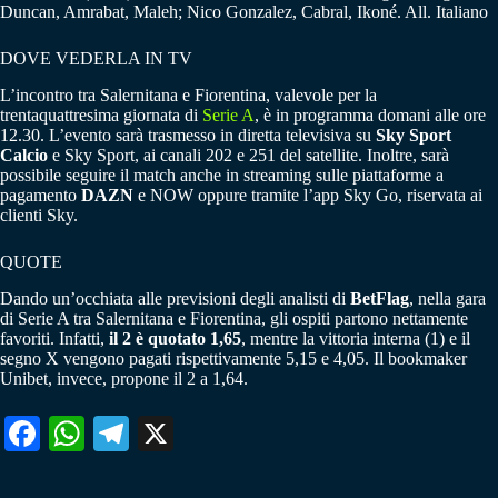
Duncan, Amrabat, Maleh; Nico Gonzalez, Cabral, Ikoné. All. Italiano
DOVE VEDERLA IN TV
L’incontro tra Salernitana e Fiorentina, valevole per la
trentaquattresima giornata di
Serie A
, è in programma domani alle ore
12.30. L’evento sarà trasmesso in diretta televisiva su
Sky Sport
Calcio
e Sky Sport, ai canali 202 e 251 del satellite. Inoltre, sarà
possibile seguire il match anche in streaming sulle piattaforme a
pagamento
DAZN
e NOW oppure tramite l’app Sky Go, riservata ai
clienti Sky.
QUOTE
Dando un’occhiata alle previsioni degli analisti di
BetFlag
, nella gara
di Serie A tra Salernitana e Fiorentina, gli ospiti partono nettamente
favoriti. Infatti,
il 2 è quotato 1,65
, mentre la vittoria interna (1) e il
segno X vengono pagati rispettivamente 5,15 e 4,05. Il bookmaker
Unibet, invece, propone il 2 a 1,64.
Fa
W
Te
X
ce
ha
le