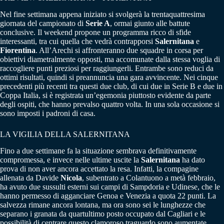
Nel fine settimana appena iniziato si svolgerà la trentaquattresima
giornata del campionato di
Serie A
, ormai giunto alle battute
conclusive. Il weekend propone un programma ricco di sfide
interessanti, tra cui quella che vedrà contrapporsi
Salernitana
e
Fiorentina
. All’Arechi si affronteranno due squadre in corsa per
obiettivi diametralmente opposti, ma accomunate dalla stessa voglia di
raccogliere punti preziosi per raggiungerli. Entrambe sono reduci da
ottimi risultati, quindi si preannuncia una gara avvincente. Nei cinque
precedenti più recenti tra questi due club, di cui due in Serie B e due in
Coppa Italia, si è registrata un’egemonia piuttosto evidente da parte
degli ospiti, che hanno prevalso quattro volta. In una sola occasione si
sono imposti i padroni di casa.
LA VIGILIA DELLA SALERNITANA
Fino a due settimane fa la situazione sembrava definitivamente
compromessa, e invece nelle ultime uscite la
Salernitana
ha dato
prova di non aver ancora accettato la resa. Infatti, la compagine
allenata da Davide
Nicola
, subentrato a Colantuono a metà febbraio,
ha avuto due sussulti esterni sui campi di Sampdoria e Udinese, che le
hanno permesso di agganciare Genoa e Venezia a quota 22 punti. La
salvezza rimane ancora lontana, ma ora sono sei le lunghezze che
separano i granata da quartultimo posto occupato dal Cagliari e le
possibilità di centrare questo clamoroso traguardo sono aumentate.