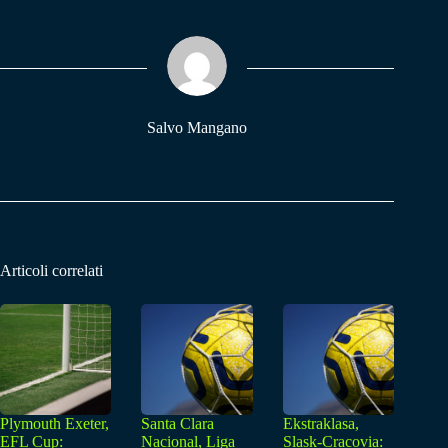
bo
ts
gr
ok
A
a
pp
m
Salvo Mangano
Articoli correlati
Plymouth Exeter,
Santa Clara
Ekstraklasa,
EFL Cup:
Nacional, Liga
Slask-Cracovia: