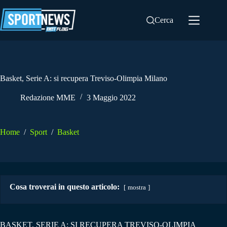
Salta
al
Cerca
contenuto
Basket, Serie A: si recupera Treviso-Olimpia Milano
Redazione MME
3 Maggio 2022
Home
/
Sport
/
Basket
Cosa troverai in questo articolo:
mostra
BASKET, SERIE A: SI RECUPERA TREVISO-OLIMPIA