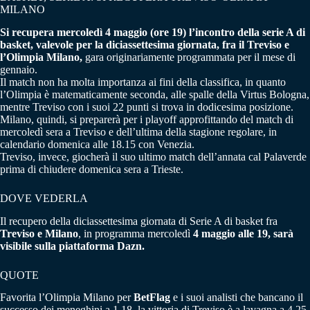
MILANO
Si recupera mercoledì 4 maggio (ore 19) l’incontro della serie A di
basket, valevole per la diciassettesima giornata, fra il Treviso e
l’Olimpia Milano,
gara originariamente programmata per il mese di
gennaio.
Il match non ha molta importanza ai fini della classifica, in quanto
l’Olimpia è matematicamente seconda, alle spalle della Virtus Bologna,
mentre Treviso con i suoi 22 punti si trova in dodicesima posizione.
Milano, quindi, si preparerà per i playoff approfittando del match di
mercoledì sera a Treviso e dell’ultima della stagione regolare, in
calendario domenica alle 18.15 con Venezia.
Treviso, invece, giocherà il suo ultimo match dell’annata cal Palaverde
prima di chiudere domenica sera a Trieste.
DOVE VEDERLA
Il recupero della diciassettesima giornata di Serie A di basket fra
Treviso e Milano
, in programma mercoledì
4 maggio alle 19, sarà
visibile sulla piattaforma Dazn.
QUOTE
Favorita l’Olimpia Milano per
BetFlag
e i suoi analisti che bancano il
successo dei meneghini a 1.18, la vittoria di Treviso è a lavagna a 4.25.