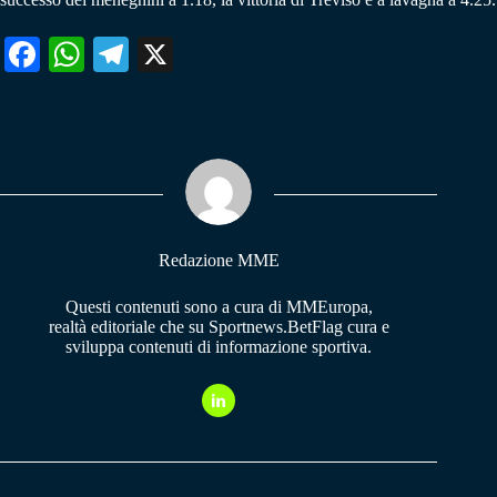
Fa
W
Te
X
ce
ha
le
bo
ts
gr
ok
A
a
pp
m
Redazione MME
Questi contenuti sono a cura di MMEuropa,
realtà editoriale che su Sportnews.BetFlag cura e
sviluppa contenuti di informazione sportiva.