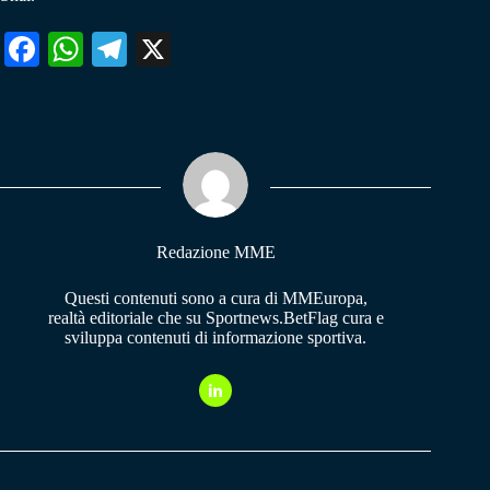
Fa
W
Te
X
ce
ha
le
bo
ts
gr
ok
A
a
pp
m
Redazione MME
Questi contenuti sono a cura di MMEuropa,
realtà editoriale che su Sportnews.BetFlag cura e
sviluppa contenuti di informazione sportiva.