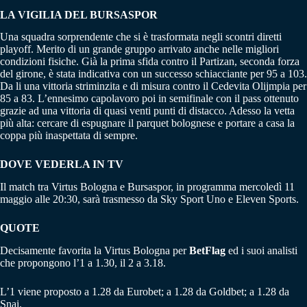
LA VIGILIA DEL BURSASPOR
Una squadra sorprendente che si è trasformata negli scontri diretti
playoff. Merito di un grande gruppo arrivato anche nelle migliori
condizioni fisiche. Già la prima sfida contro il Partizan, seconda forza
del girone, è stata indicativa con un successo schiacciante per 95 a 103.
Da li una vittoria striminzita e di misura contro il Cedevita Olijmpia per
85 a 83. L’ennesimo capolavoro poi in semifinale con il pass ottenuto
grazie ad una vittoria di quasi venti punti di distacco. Adesso la vetta
più alta: cercare di espugnare il parquet bolognese e portare a casa la
coppa più inaspettata di sempre.
DOVE VEDERLA IN TV
Il match tra Virtus Bologna e Bursaspor, in programma mercoledì 11
maggio alle 20:30, sarà trasmesso da Sky Sport Uno e Eleven Sports.
QUOTE
Decisamente favorita la Virtus Bologna per
BetFlag
ed i suoi analisti
che propongono l’1 a 1.30, il 2 a 3.18.
L’1 viene proposto a 1.28 da Eurobet; a 1.28 da Goldbet; a 1.28 da
Snai.