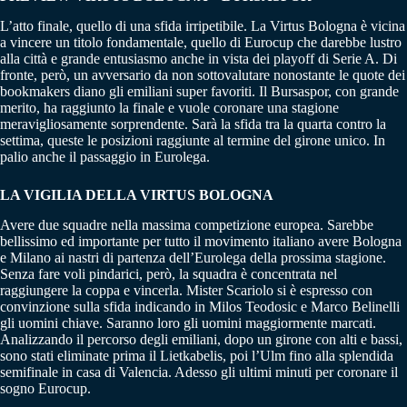
L’atto finale, quello di una sfida irripetibile. La Virtus Bologna è vicina
a vincere un titolo fondamentale, quello di Eurocup che darebbe lustro
alla città e grande entusiasmo anche in vista dei playoff di Serie A. Di
fronte, però, un avversario da non sottovalutare nonostante le quote dei
bookmakers diano gli emiliani super favoriti. Il Bursaspor, con grande
merito, ha raggiunto la finale e vuole coronare una stagione
meravigliosamente sorprendente. Sarà la sfida tra la quarta contro la
settima, queste le posizioni raggiunte al termine del girone unico. In
palio anche il passaggio in Eurolega.
LA VIGILIA DELLA VIRTUS BOLOGNA
Avere due squadre nella massima competizione europea. Sarebbe
bellissimo ed importante per tutto il movimento italiano avere Bologna
e Milano ai nastri di partenza dell’Eurolega della prossima stagione.
Senza fare voli pindarici, però, la squadra è concentrata nel
raggiungere la coppa e vincerla. Mister Scariolo si è espresso con
convinzione sulla sfida indicando in Milos Teodosic e Marco Belinelli
gli uomini chiave. Saranno loro gli uomini maggiormente marcati.
Analizzando il percorso degli emiliani, dopo un girone con alti e bassi,
sono stati eliminate prima il Lietkabelis, poi l’Ulm fino alla splendida
semifinale in casa di Valencia. Adesso gli ultimi minuti per coronare il
sogno Eurocup.