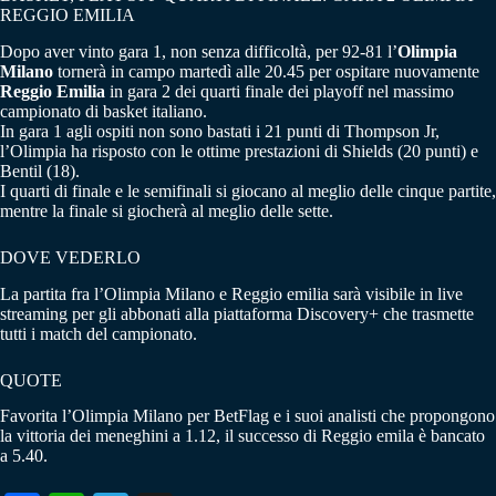
REGGIO EMILIA
Dopo aver vinto gara 1, non senza difficoltà, per 92-81 l’
Olimpia
Milano
tornerà in campo martedì alle 20.45 per ospitare nuovamente
Reggio Emilia
in gara 2 dei quarti finale dei playoff nel massimo
campionato di basket italiano.
In gara 1 agli ospiti non sono bastati i 21 punti di Thompson Jr,
l’Olimpia ha risposto con le ottime prestazioni di Shields (20 punti) e
Bentil (18).
I quarti di finale e le semifinali si giocano al meglio delle cinque partite,
mentre la finale si giocherà al meglio delle sette.
DOVE VEDERLO
La partita fra l’Olimpia Milano e Reggio emilia sarà visibile in live
streaming per gli abbonati alla piattaforma Discovery+ che trasmette
tutti i match del campionato.
QUOTE
Favorita l’Olimpia Milano per BetFlag e i suoi analisti che propongono
la vittoria dei meneghini a 1.12, il successo di Reggio emila è bancato
a 5.40.