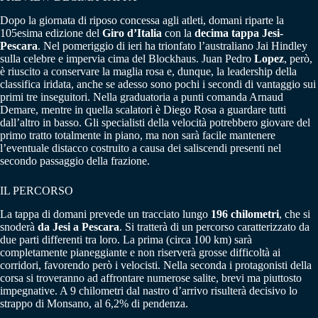
Dopo la giornata di riposo concessa agli atleti, domani riparte la
105esima edizione del
Giro d’Italia
con la
decima tappa Jesi-
Pescara
. Nel pomeriggio di ieri ha trionfato l’australiano Jai Hindley
sulla celebre e impervia cima del Blockhaus. Juan Pedro
Lopez
, però,
è riuscito a conservare la maglia rosa e, dunque, la leadership della
classifica iridata, anche se adesso sono pochi i secondi di vantaggio sui
primi tre inseguitori. Nella graduatoria a punti comanda Arnaud
Demare, mentre in quella scalatori è Diego Rosa a guardare tutti
dall’altro in basso. Gli specialisti della velocità potrebbero giovare del
primo tratto totalmente in piano, ma non sarà facile mantenere
l’eventuale distacco costruito a causa dei saliscendi presenti nel
secondo passaggio della frazione.
IL PERCORSO
La tappa di domani prevede un tracciato lungo
196 chilometri
, che si
snoderà
da Jesi a Pescara
. Si tratterà di un percorso caratterizzato da
due parti differenti tra loro. La prima (circa 100 km) sarà
completamente pianeggiante e non riserverà grosse difficoltà ai
corridori, favorendo però i velocisti. Nella seconda i protagonisti della
corsa si troveranno ad affrontare numerose salite, brevi ma piuttosto
impegnative. A 9 chilometri dal nastro d’arrivo risulterà decisivo lo
strappo di Monsano, al 6,2% di pendenza.