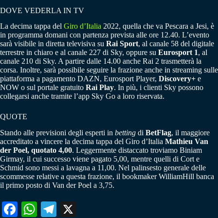
DOVE VEDERLA IN TV
La decima tappa del
Giro d’Italia
2022, quella che va Pescara a Jesi, è
in programma domani con partenza prevista alle ore 12.40. L’evento
sarà visibile in diretta televisiva su
Rai Sport
, al canale 58 del digitale
terrestre in chiaro e al canale 227 di Sky, oppure su
Eurosport 1
, al
canale 210 di Sky. A partire dalle 14.00 anche Rai 2 trasmetterà la
corsa. Inoltre, sarà possibile seguire la frazione anche in streaming sulle
piattaforma a pagamento DAZN, Eurosport Player,
Discovery+
e
NOW o sul portale gratuito
Rai Play
. In più, i clienti Sky possono
collegarsi anche tramite l’app Sky Go a loro riservata.
QUOTE
Stando alle previsioni degli esperti in
betting
di
BetFlag
, il maggiore
accreditato a vincere la decima tappa del Giro d’Italia
Mathieu Van
der Poel, quotato 4,00
. Leggermente distaccato troviamo Biniam
Girmay, il cui successo viene pagato 5,00, mentre quelli di Cort e
Schmid sono messi a lavagna a 11,00. Nel palinsesto generale delle
scommesse relative a questa frazione, il bookmaker WilliamHill banca
il primo posto di Van der Poel a 3,75.
Fa
W
Te
X