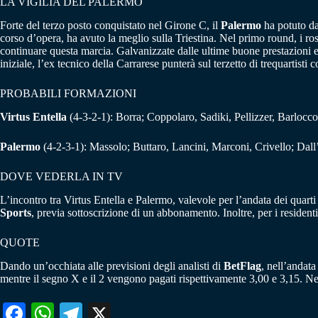
LA VIGILIA DEL PALERMO
Forte del terzo posto conquistato nel Girone C, il
Palermo
ha potuto da
corso d’opera, ha avuto la meglio sulla Triestina. Nel primo round, i ro
continuare questa marcia. Galvanizzate dalle ultime buone prestazioni 
iniziale, l’ex tecnico della Carrarese punterà sul terzetto di trequartist
PROBABILI FORMAZIONI
Virtus Entella
(4-3-2-1): Borra; Coppolaro, Sadiki, Pellizzer, Barlocc
Palermo
(4-2-3-1): Massolo; Buttaro, Lancini, Marconi, Crivello; Dall’
DOVE VEDERLA IN TV
L’incontro tra Virtus Entella e Palermo, valevole per l’andata dei quarti 
Sports
, previa sottoscrizione di un abbonamento. Inoltre, per i residenti 
QUOTE
Dando un’occhiata alle previsioni degli analisti di
BetFlag
, nell’andata
mentre il segno X e il 2 vengono pagati rispettivamente 3,00 e 3,15. 
Fa
W
Te
X