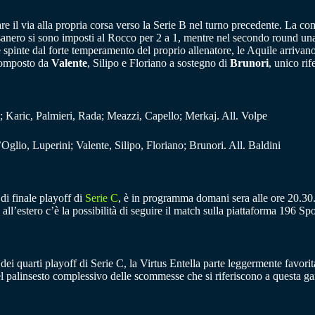
re il via alla propria corsa verso la Serie B nel turno precedente. La 
sanero si sono imposti al Rocco per 2 a 1, mentre nel secondo round una r
e spinte dal forte temperamento del proprio allenatore, le Aquile arriv
i composto da
Valente
, Silipo e Floriano a sostegno di
Brunori
, unico ri
o; Karic, Palmieri, Rada; Meazzi, Capello; Merkaj. All. Volpe
Oglio, Luperini; Valente, Silipo, Floriano; Brunori. All. Baldini
di finale playoff di
Serie C
, è in programma domani sera alle ore 20.30.
all’estero c’è la possibilità di seguire il match sulla piattaforma 196 Spo
 dei quarti playoff di Serie C, la Virtus Entella parte leggermente favorit
Nel palinsesto complessivo delle scommesse che si riferiscono a questa