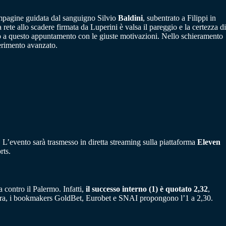
compagine guidata dal sanguigno Silvio
Baldini
, subentrato a Filippi in
ete allo scadere firmata da Luperini è valsa il pareggio e la certezza di
ano a questo appuntamento con le giuste motivazioni. Nello schieramento
ferimento avanzato.
 L’evento sarà trasmesso in diretta streaming sulla piattaforma
Eleven
rts.
a contro il Palermo. Infatti,
il successo interno (1) è quotato 2,32
,
 gara, i bookmakers GoldBet, Eurobet e SNAI propongono l’1 a 2,30.