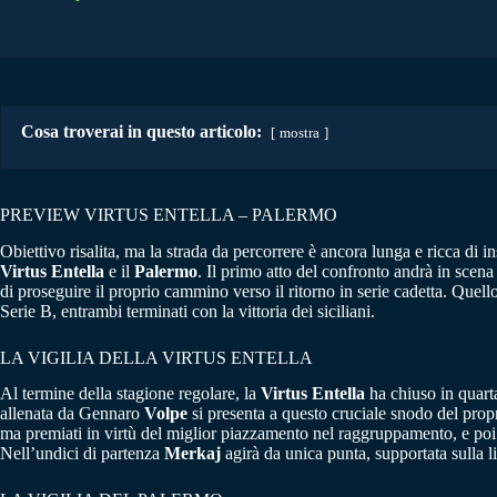
Cosa troverai in questo articolo:
mostra
PREVIEW VIRTUS ENTELLA – PALERMO
Obiettivo risalita, ma la strada da percorrere è ancora lunga e ricca di i
Virtus Entella
e il
Palermo
. Il primo atto del confronto andrà in sce
di proseguire il proprio cammino verso il ritorno in serie cadetta. Quello
Serie B, entrambi terminati con la vittoria dei siciliani.
LA VIGILIA DELLA VIRTUS ENTELLA
Al termine della stagione regolare, la
Virtus Entella
ha chiuso in quarta
allenata da Gennaro
Volpe
si presenta a questo cruciale snodo del prop
ma premiati in virtù del miglior piazzamento nel raggruppamento, e poi i
Nell’undici di partenza
Merkaj
agirà da unica punta, supportata sulla 