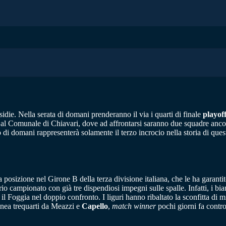
nsidie. Nella serata di domani prenderanno il via i quarti di finale
playoff
na al Comunale di Chiavari, dove ad affrontarsi saranno due squadre anc
 di domani rappresenterà solamente il terzo incrocio nella storia di quest
 posizione nel Girone B della terza divisione italiana, che le ha garantit
rio campionato con già tre dispendiosi impegni sulle spalle. Infatti, i 
l Foggia nel doppio confronto. I liguri hanno ribaltato la sconfitta di 
linea trequarti da Meazzi e
Capello
,
match winner
pochi giorni fa contro 