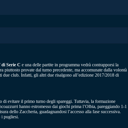
 di Serie C
e una delle partite in programma vedrà contrapporsi la
ora piuttosto provate dal turno precedente, ma accomunate dalla volontà
i due club. Infatti, gli altri due risalgono all’edizione 2017/2018 di
o di evitare il primo turno degli spareggi. Tuttavia, la formazione
biancoazzurri hanno estromesso dai giochi prima l’Olbia, pareggiando 1-1
misura dello Zaccheria, guadagnandosi l’accesso alla fase successiva.
i pugliesi.