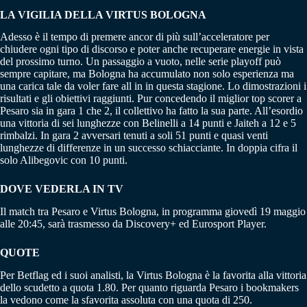
LA VIGILIA DELLA VIRTUS BOLOGNA
Adesso è il tempo di premere ancor di più sull’acceleratore per
chiudere ogni tipo di discorso e poter anche recuperare energie in vista
del prossimo turno. Un passaggio a vuoto, nelle serie playoff può
sempre capitare, ma Bologna ha accumulato non solo esperienza ma
una carica tale da voler fare all in in questa stagione. Lo dimostrazioni i
risultati e gli obiettivi raggiunti. Pur concedendo il miglior top scorer a
Pesaro sia in gara 1 che 2, il collettivo ha fatto la sua parte. All’esordio
una vittoria di sei lunghezze con Belinelli a 14 punti e Jaiteh a 12 e 5
rimbalzi. In gara 2 avversari tenuti a soli 51 punti e quasi venti
lunghezze di differenze in un successo schiacciante. In doppia cifra il
solo Alibegovic con 10 punti.
DOVE VEDERLA IN TV
Il match tra Pesaro e Virtus Bologna, in programma giovedì 19 maggio
alle 20:45, sarà trasmesso da Discovery+ ed Eurosport Player.
QUOTE
Per Betflag ed i suoi analisti, la Virtus Bologna è la favorita alla vittoria
dello scudetto a quota 1.80. Per quanto riguarda Pesaro i bookmakers
la vedono come la sfavorita assoluta con una quota di 250.