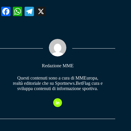
Fa
W
Te
X
ce
ha
le
bo
ts
gr
ok
A
a
pp
m
Redazione MME
Questi contenuti sono a cura di MMEuropa,
realtà editoriale che su Sportnews.BetFlag cura e
sviluppa contenuti di informazione sportiva.