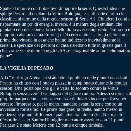
Spalle al muro e con l’obiettivo di riaprire la serie. Questa l’idea che
spinge Pesaro ad ospitare la Virtus Bologna, testa di serie e prima in
classifica al termine della regular season di Serie A1. Chiudere i conti e
risparmiare un po’ di energie, invece, è il mantra degli emiliani che
puntano con decisione allo scudetto dopo aver conquistato l’Eurocup e
l’approdo alla prossima Eurolega. Di certo tanto è stato già fatto con le
prime due vittorie in casa che hanno indirizzato inevitabilmente la
serie. Le speranze dei padroni di casa risiedono tutte in questa gara 3
che, come viene definita negli USA, è paragonabile ad un “elimination
game”.
LA VIGILIA DI PESARO
Alla “Vitrifrigo Arena” ci si attende il pubblico delle grandi occasioni.
Pesaro ha chiuso con l’ottava piazza in campionato durante la regular
season. Una posizione che gli è valsa lo scontro contro la Virtus
Bologna senza avere il vantaggio del fattore campo. Adesso si torna sul
proprio parquet con la consapevolezza di dover vincere per forza per
cercare l’impresa o, per lo meno, mandare avanti la serie contro un
avversario fortissimo. Le prime due gare, in realtà, hanno messo in
evidenza le grandi differenze qualitative tra i due roster. Nel match
d’esordio è stato Sanford il miglior marcatore assoluto con 21 punti.
Per gara 2 è stato Mejeris con 12 punti e cinque rimbalzi.