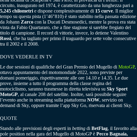
circuito, inaugurato nel 1974, è caratterizzato da una lunghezza pari a
5,245 chilometri
e dispone complessivamente di
15 curve
. Il miglior
tempo su questa pista (1’46″810) è stato stabilito nella passata edizione
da Johann
Zarco
con la Ducati Desmosedici, mentre la prova era stata
vinta da Fabio Quartararo, che a fine stagione si sarebbe fregiato del
titolo di campione. Il record di vittorie, invece, lo detiene Valentino
Rossi
, che ha tagliato per primo il traguardo per sette volte consecutive
tra il 2002 e il 2008.
DOVE VEDERLE IN TV
Le due sessioni di qualifiche del Gran Premio del Mugello di
MotoGP
,
ottavo appuntamento del motomondiale 2022, sono previste per
domani pomeriggio, rispettivamente alle ore 14.10 e 14.35. Le due
prove, insieme a tutto il programma della classe regina del
motociclismo, saranno trasmesse in diretta televisiva su
Sky Sport
MotoGP
, al canale 208 del satellite. Inoltre, sarà possibile seguire
l’evento anche in streaming sulla piattaforma
NOW
, servizio on
demand di Sky, oppure tramite l’app Sky Go, riservata ai clienti Sky.
QUOTE
Stando alle previsioni degli esperti in
betting
di
BetFlag
, il favorito alla
pole position nella gara del Mugello di MotoGP è
Pecco Bagnaia,