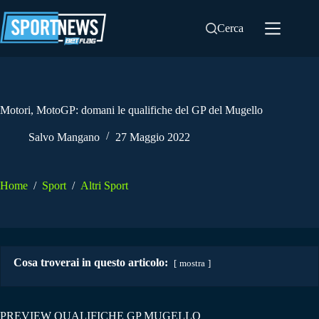
Salta
al
Cerca
contenuto
Motori, MotoGP: domani le qualifiche del GP del Mugello
Salvo Mangano
27 Maggio 2022
Home
/
Sport
/
Altri Sport
Cosa troverai in questo articolo:
mostra
PREVIEW QUALIFICHE GP MUGELLO