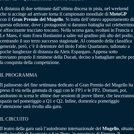
A distanza di due settimane dall’ultima discesa in pista, nel weekend
che si accinge ad arrivare torna il campionato mondiale di
MotoGP
con il
Gran Premio del Mugello
. Si tratta dell’ottavo appuntamento di
questa edizione, dove i protagonisti si daranno battaglia sul celeberrimo
e affascinante tracciato toscano. Nella scorsa gara, svoltasi in Francia a
Le Mans, è stato Enea Bastianini a salire sul gradino più alto del podio,
centrando il suo terzo successo stagionale. Al comando della classifica
generale, però, c’è il detentore del titolo Fabio Quartararo, tallonato a
poche lunghezze di distanza da Aleix Espargaro. Appena sotto
troviamo proprio il riminese della Ducati, deciso a battagliare anche per
la conquista della competizione.
IL PROGRAMMA
Il palinsesto del fine settimana dedicato al Gran Premio del Mugello ha
preso il via nella giornata di oggi con le FP1 e le FP2. Domani, poi,
andranno in scena le ultime due sessioni di prove libere, che lasceranno
spazio nel pomeriggio a Q1 e Q2. Infine, domenica pomeriggio
l’attenzione sarà rivolta alla gara.
IL CIRCUITO
Il teatro della gara sarà l’autodromo internazionale del
Mugello
, situato
nella località di Scarperia e San Piero, in provincia di Firenze. Il