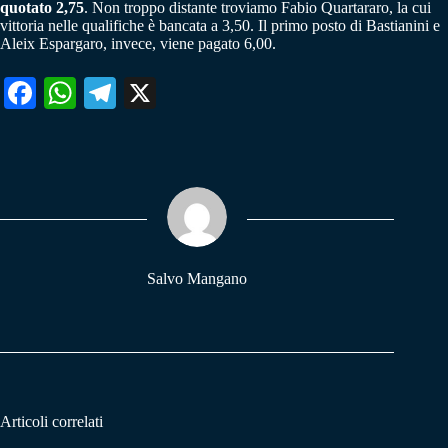
quotato 2,75
. Non troppo distante troviamo Fabio Quartararo, la cui
vittoria nelle qualifiche è bancata a 3,50. Il primo posto di Bastianini e
Aleix Espargaro, invece, viene pagato 6,00.
Fa
W
Te
X
ce
ha
le
bo
ts
gr
ok
A
a
pp
m
Salvo Mangano
Articoli correlati