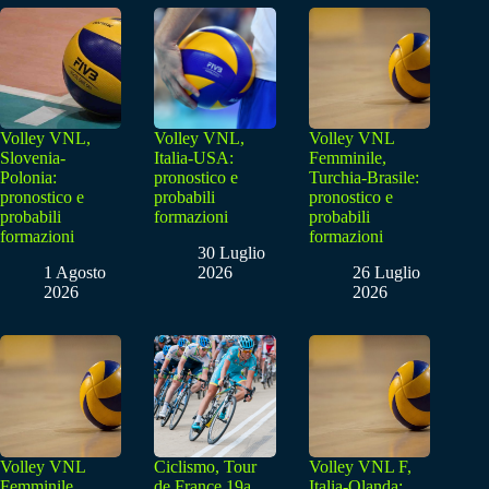
Volley VNL,
Volley VNL,
Volley VNL
Slovenia-
Italia-USA:
Femminile,
Polonia:
pronostico e
Turchia-Brasile:
pronostico e
probabili
pronostico e
probabili
formazioni
probabili
formazioni
formazioni
30 Luglio
1 Agosto
2026
26 Luglio
2026
2026
Volley VNL
Ciclismo, Tour
Volley VNL F,
Femminile,
de France 19a
Italia-Olanda: