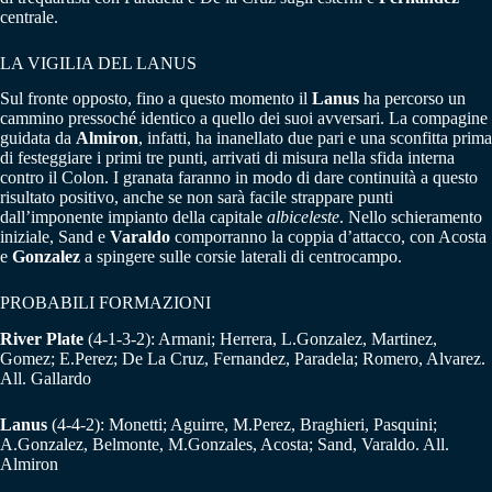
centrale.
LA VIGILIA DEL LANUS
Sul fronte opposto, fino a questo momento il
Lanus
ha percorso un
cammino pressoché identico a quello dei suoi avversari. La compagine
guidata da
Almiron
, infatti, ha inanellato due pari e una sconfitta prima
di festeggiare i primi tre punti, arrivati di misura nella sfida interna
contro il Colon. I granata faranno in modo di dare continuità a questo
risultato positivo, anche se non sarà facile strappare punti
dall’imponente impianto della capitale
albiceleste
. Nello schieramento
iniziale, Sand e
Varaldo
comporranno la coppia d’attacco, con Acosta
e
Gonzalez
a spingere sulle corsie laterali di centrocampo.
PROBABILI FORMAZIONI
River Plate
(4-1-3-2): Armani; Herrera, L.Gonzalez, Martinez,
Gomez; E.Perez; De La Cruz, Fernandez, Paradela; Romero, Alvarez.
All. Gallardo
Lanus
(4-4-2): Monetti; Aguirre, M.Perez, Braghieri, Pasquini;
A.Gonzalez, Belmonte, M.Gonzales, Acosta; Sand, Varaldo. All.
Almiron