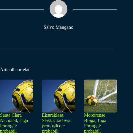
ok
A
a
pp
m
Salvo Mangano
Articoli correlati
Santa Clara
Ekstraklasa,
Moreirense
Nacional, Liga
Slask-Cracovia:
Braga, Liga
Portugal:
pronostico e
Portugal:
probabili
probabili
probabili