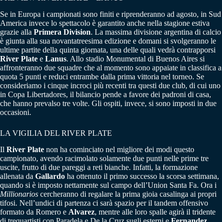
Se in Europa i campionati sono finiti e riprenderanno ad agosto, in Sud
America invece lo spettacolo è garantito anche nella stagione estiva
grazie alla
Primera Division
. La massima divisione argentina di calcio
è giunta alla sua novantatreesima edizione e domani si svolgeranno le
ultime partite della quinta giornata, una delle quali vedrà contrapporsi
River Plate
e
Lanus
. Allo stadio Monumental di Buenos Aires si
affronteranno due squadre che al momento sono appaiate in classifica a
quota 5 punti e reduci entrambe dalla prima vittoria nel torneo. Se
consideriamo i cinque incroci più recenti tra questi due club, di cui uno
in Copa Libertadores, il bilancio pende a favore dei padroni di casa,
che hanno prevalso tre volte. Gli ospiti, invece, si sono imposti in due
occasioni.
LA VIGILIA DEL RIVER PLATE
Il
River Plate
non ha cominciato nel migliore dei modi questo
campionato, avendo racimolato solamente due punti nelle prime tre
uscite, frutto di due pareggi a reti bianche. Infatti, la formazione
allenata da
Gallardo
ha ottenuto il primo successo la scorsa settimana,
quando si è imposto nettamente sul campo dell’Union Santa Fa. Ora i
Millionarios
cercheranno di regalare la prima gioia casalinga ai propri
tifosi. Nell’undici di partenza ci sarà spazio per il tandem offensivo
formato da Romero e
Alvarez
, mentre alle loro spalle agirà il tridente
di trequartisti con Paradela e De la Cruz sugli esterni e
Fernandez