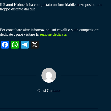
Il 5 anni Hohneck ha conquistato un formidabile terzo posto, non
troppo distante dai due.
Per consultare altre informazioni sui cavalli o sulle competizioni
dedicate , puoi visitare la
sezione dedicata
Fa
W
Te
X
ce
ha
le
bo
ts
gr
ok
A
a
pp
m
Giusi Carbone