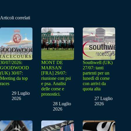
Articoli correlati
30/07/2026:
MONT DE
Southwell (UK)
GOODWOOD
MARSAN
27/07: tanti
(UK) 30/07:
[FRA] 29/07:
partenti per un
Meeting da top
riunione con psi
lunedì di corse
races
e psa. Analisi
con arrivi da
delle corse e
quota alta
29 Luglio
pronostici.
2026
27 Luglio
28 Luglio
2026
2026