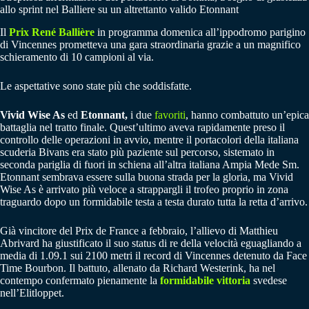
allo sprint nel Balliere su un altrettanto valido Etonnant
Il
Prix René Ballière
in programma domenica all’ippodromo parigino
di Vincennes prometteva una gara straordinaria grazie a un magnifico
schieramento di 10 campioni al via.
Le aspettative sono state più che soddisfatte.
Vivid Wise As
ed
Etonnant,
i due
favoriti
, hanno combattuto un’epica
battaglia nel tratto finale. Quest’ultimo aveva rapidamente preso il
controllo delle operazioni in avvio, mentre il portacolori della italiana
scuderia Bivans era stato più paziente sul percorso, sistemato in
seconda pariglia di fuori in schiena all’altra italiana Ampia Mede Sm.
Etonnant sembrava essere sulla buona strada per la gloria, ma Vivid
Wise As è arrivato più veloce a strappargli il trofeo proprio in zona
traguardo dopo un formidabile testa a testa durato tutta la retta d’arrivo.
Già vincitore del Prix de France a febbraio, l’allievo di Matthieu
Abrivard ha giustificato il suo status di re della velocità eguagliando a
media di 1.09.1 sui 2100 metri il record di Vincennes detenuto da Face
Time Bourbon. Il battuto, allenato da Richard Westerink, ha nel
contempo confermato pienamente la
formidabile vittoria
svedese
nell’Elitloppet.