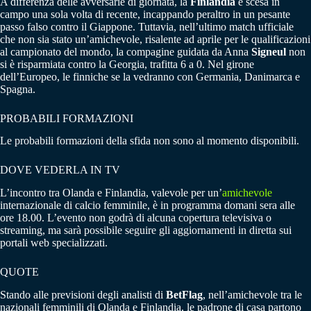
A differenza delle avversarie di giornata, la
Finlandia
è scesa in
campo una sola volta di recente, incappando peraltro in un pesante
passo falso contro il Giappone. Tuttavia, nell’ultimo match ufficiale
che non sia stato un’amichevole, risalente ad aprile per le qualificazioni
al campionato del mondo, la compagine guidata da Anna
Signeul
non
si è risparmiata contro la Georgia, trafitta 6 a 0. Nel girone
dell’Europeo, le finniche se la vedranno con Germania, Danimarca e
Spagna.
PROBABILI FORMAZIONI
Le probabili formazioni della sfida non sono al momento disponibili.
DOVE VEDERLA IN TV
L’incontro tra Olanda e Finlandia, valevole per un’
amichevole
internazionale di calcio femminile, è in programma domani sera alle
ore 18.00. L’evento non godrà di alcuna copertura televisiva o
streaming, ma sarà possibile seguire gli aggiornamenti in diretta sui
portali web specializzati.
QUOTE
Stando alle previsioni degli analisti di
BetFlag
, nell’amichevole tra le
nazionali femminili di Olanda e Finlandia, le padrone di casa partono