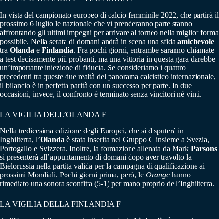
In vista del campionato europeo di calcio femminile 2022, che partirà il
prossimo 6 luglio le nazionale che vi prenderanno parte stanno
affrontando gli ultimi impegni per arrivare al torneo nella miglior forma
possibile. Nella serata di domani andrà in scena una sfida
amichevole
tra
Olanda
e
Finlandia
. Fra pochi giorni, entrambe saranno chiamate
a test decisamente più probanti, ma una vittoria in questa gara darebbe
un’importante iniezione di fiducia. Se consideriamo i quattro
precedenti tra queste due realtà del panorama calcistico internazionale,
il bilancio è in perfetta parità con un successo per parte. In due
occasioni, invece, il confronto è terminato senza vincitori né vinti.
LA VIGILIA DELL’OLANDA F
Nella tredicesima edizione degli Europei, che si disputerà in
Inghilterra, l’
Olanda
è stata inserita nel Gruppo C insieme a Svezia,
Portogallo e Svizzera. Inoltre, la formazione allenata da Mark
Parsons
si presenterà all’appuntamento di domani dopo aver travolto la
Bielorussia nella partita valida per la campagna di qualificazione ai
prossimi Mondiali. Pochi giorni prima, però, le
Orange
hanno
rimediato una sonora sconfitta (5-1) per mano proprio dell’Inghilterra.
LA VIGILIA DELLA FINLANDIA F