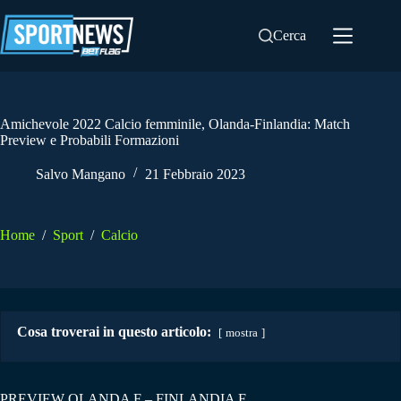
Salta
al
Cerca
contenuto
Amichevole 2022 Calcio femminile, Olanda-Finlandia: Match
Preview e Probabili Formazioni
Salvo Mangano
21 Febbraio 2023
Home
/
Sport
/
Calcio
Cosa troverai in questo articolo:
mostra
PREVIEW OLANDA F – FINLANDIA F