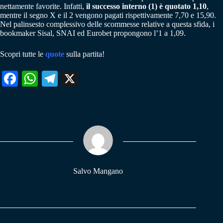
nettamente favorite. Infatti,
il successo interno (1) è quotato 1,10
,
mentre il segno X e il 2 vengono pagati rispettivamente 7,70 e 15,90.
Nel palinsesto complessivo delle scommesse relative a questa sfida, i
bookmaker Sisal, SNAI ed Eurobet propongono l’1 a 1,09.
Scopri tutte le
quote
sulla partita!
Fa
W
Te
X
ce
ha
le
bo
ts
gr
ok
A
a
pp
m
Salvo Mangano