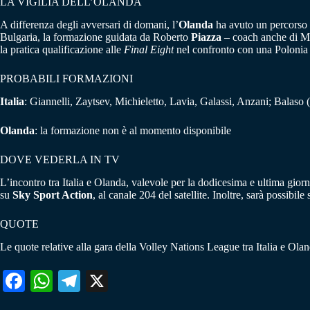
LA VIGILIA DELL’OLANDA
A differenza degli avversari di domani, l’
Olanda
ha avuto un percorso pi
Bulgaria, la formazione guidata da Roberto
Piazza
– coach anche di Mila
la pratica qualificazione alle
Final Eight
nel confronto con una Polonia 
PROBABILI FORMAZIONI
Italia
: Giannelli, Zaytsev, Michieletto, Lavia, Galassi, Anzani; Balaso 
Olanda
: la formazione non è al momento disponibile
DOVE VEDERLA IN TV
L’incontro tra Italia e Olanda, valevole per la dodicesima e ultima giorn
su
Sky Sport Action
, al canale 204 del satellite. Inoltre, sarà possibi
QUOTE
Le quote relative alla gara della Volley Nations League tra Italia e O
Fa
W
Te
X
ce
ha
le