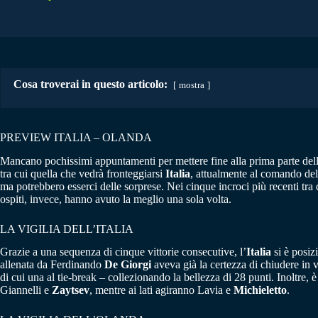
Cosa troverai in questo articolo:
mostra
PREVIEW ITALIA – OLANDA
Mancano pochissimi appuntamenti per mettere fine alla prima parte dell
tra cui quella che vedrà fronteggiarsi
Italia
, attualmente al comando dell
ma potrebbero esserci delle sorprese. Nei cinque incroci più recenti tra 
ospiti, invece, hanno avuto la meglio una sola volta.
LA VIGILIA DELL’ITALIA
Grazie a una sequenza di cinque vittorie consecutive, l’
Italia
si è posiz
allenata da Ferdinando
De Giorgi
aveva già la certezza di chiudere in v
di cui una al tie-break – collezionando la bellezza di 28 punti. Inoltre,
Giannelli e
Zaytsev
, mentre ai lati agiranno Lavia e
Michieletto
.