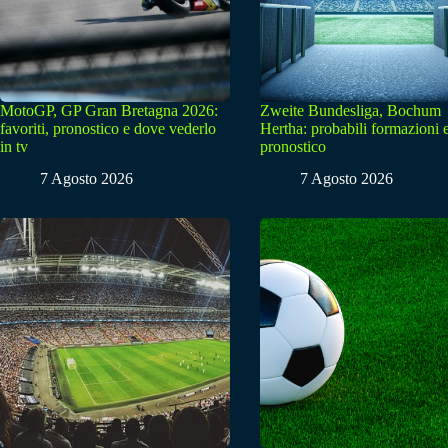
MotoGP, GP Gran Bretagna 2026:
Zweite Bundesliga, Bochum
favoriti, pronostico e dove vederlo
Hertha: probabili formazioni 
in tv
pronostico
7 Agosto 2026
7 Agosto 2026