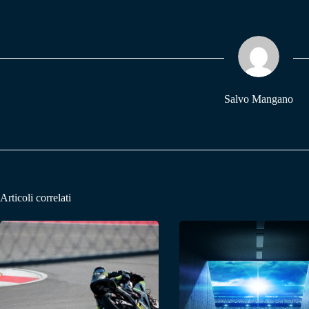
bo
ts
gr
ok
A
a
pp
m
Salvo Mangano
Articoli correlati