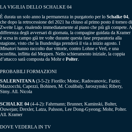
LA VIGILIA DELLO SCHALKE 04
È durata un solo anno la permanenza in purgatorio per lo
Schalke 04
,
che dopo la retrocessione del 2021 ha chiuso al primo posto il torneo di
Zweite Lige, risalendo immediatamente al piano che più gli compete. A
differenza degli avversari di giornata, la compagine guidata da Kramer
è scesa in campo già tre volte durante questa fase preparatoria alla
stagione, visto che la Bundesliga prenderà il via a inizio agosto. I
Minatori
hanno raccolto due vittorie, contro Lohne e Verl, e una
sconfitta, inflitta dal Meppen. Nello schieramento iniziale, la coppia
d’attacco sarà composta da Mohr e
Polter
.
PROBABILI FORMAZIONI
SALERNITANA
(3-5-2): Fiorillo; Motoc, Radovanovic, Fazio;
Mazzocchi, Capezzi, Bohinen, M. Coulibaly, Jaroszynski; Ribery,
Simy. All. Nicola
SCHALKE 04
(4-4-2): Fahrmann; Brunner, Kaminski, Bulter,
Ouwejan; Drexler, Latza, Palsson, Lee Dong-Gyeong; Mohr, Polter.
All. Kramer
DOVE VEDERLA IN TV