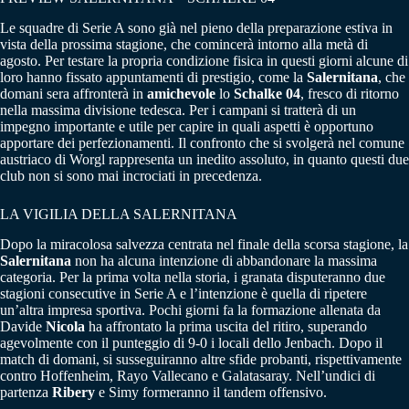
Le squadre di Serie A sono già nel pieno della preparazione estiva in
vista della prossima stagione, che comincerà intorno alla metà di
agosto. Per testare la propria condizione fisica in questi giorni alcune di
loro hanno fissato appuntamenti di prestigio, come la
Salernitana
, che
domani sera affronterà in
amichevole
lo
Schalke 04
, fresco di ritorno
nella massima divisione tedesca. Per i campani si tratterà di un
impegno importante e utile per capire in quali aspetti è opportuno
apportare dei perfezionamenti. Il confronto che si svolgerà nel comune
austriaco di Worgl rappresenta un inedito assoluto, in quanto questi due
club non si sono mai incrociati in precedenza.
LA VIGILIA DELLA SALERNITANA
Dopo la miracolosa salvezza centrata nel finale della scorsa stagione, la
Salernitana
non ha alcuna intenzione di abbandonare la massima
categoria. Per la prima volta nella storia, i granata disputeranno due
stagioni consecutive in Serie A e l’intenzione è quella di ripetere
un’altra impresa sportiva. Pochi giorni fa la formazione allenata da
Davide
Nicola
ha affrontato la prima uscita del ritiro, superando
agevolmente con il punteggio di 9-0 i locali dello Jenbach. Dopo il
match di domani, si susseguiranno altre sfide probanti, rispettivamente
contro Hoffenheim, Rayo Vallecano e Galatasaray. Nell’undici di
partenza
Ribery
e Simy formeranno il tandem offensivo.