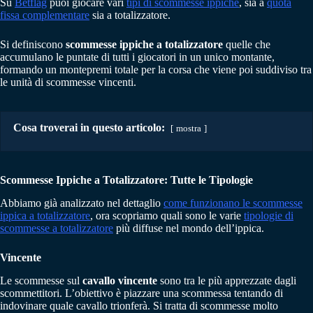
Su
Betflag
puoi giocare vari
tipi di scommesse ippiche
, sia a
quota
fissa complementare
sia a totalizzatore.
Si definiscono
scommesse ippiche a totalizzatore
quelle che
accumulano le puntate di tutti i giocatori in un unico montante,
formando un montepremi totale per la corsa che viene poi suddiviso tra
le unità di scommesse vincenti.
Cosa troverai in questo articolo:
mostra
Scommesse Ippiche a Totalizzatore: Tutte le Tipologie
Abbiamo già analizzato nel dettaglio
come funzionano le scommesse
ippica a totalizzatore
, ora scopriamo quali sono le varie
tipologie di
scommesse a totalizzatore
più diffuse nel mondo dell’ippica.
Vincente
Le scommesse
sul
cavallo vincente
sono tra le più apprezzate dagli
scommettitori. L’obiettivo è piazzare una scommessa tentando di
indovinare quale cavallo trionferà. Si tratta di scommesse molto