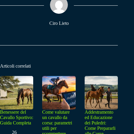
pp
m
Ciro Lieto
Articoli correlati
Benessere del
Come valutare
Addestramento
Cavallo Sportivo:
un cavallo da
ed Educazione
Guida Completa
corsa: parametri
dei Puledri:
utili per
Come Prepararli
26
scommettere
alle Corse