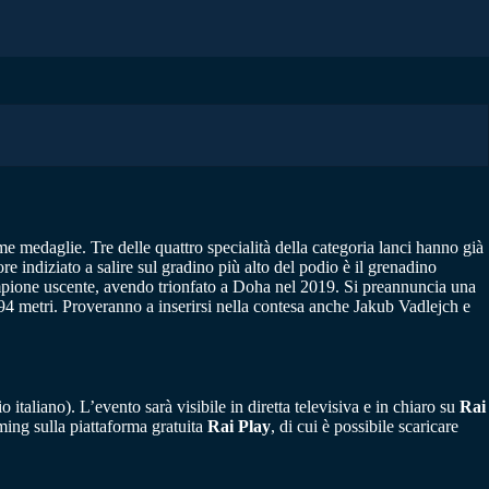
e medaglie. Tre delle quattro specialità della categoria lanci hanno già
e indiziato a salire sul gradino più alto del podio è il grenadino
campione uscente, avendo trionfato a Doha nel 2019. Si preannuncia una
9,94 metri. Proveranno a inserirsi nella contesa anche Jakub Vadlejch e
o italiano). L’evento sarà visibile in diretta televisiva e in chiaro su
Rai
eaming sulla piattaforma gratuita
Rai Play
, di cui è possibile scaricare