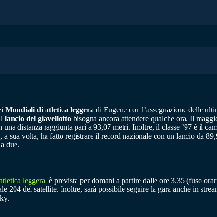
ei
Mondiali di atletica leggera
di Eugene con l’assegnazione delle ultim
il
lancio del giavellotto
bisogna ancora attendere qualche ora. Il maggior
una distanza raggiunta pari a 93,07 metri. Inoltre, il classe ’97 è il 
, a sua volta, ha fatto registrare il record nazionale con un lancio da 8
 a due.
atletica leggera
, è prevista per domani a partire dalle ore 3.35 (fuso orari
ale 204 del satellite. Inoltre, sarà possibile seguire la gara anche in str
Sky.