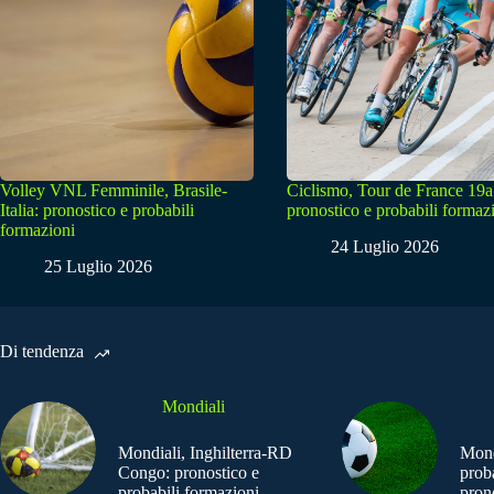
Volley VNL Femminile, Brasile-
Ciclismo, Tour de France 19a
Italia: pronostico e probabili
pronostico e probabili formaz
formazioni
24 Luglio 2026
25 Luglio 2026
Di tendenza
Mondiali
Mondiali, Inghilterra-RD
Mond
Congo: pronostico e
prob
probabili formazioni
pron