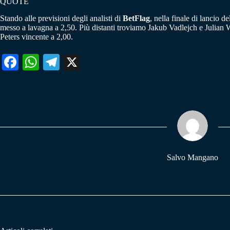
QUOTE
Stando alle previsioni degli analisti di
BetFlag
, nella finale di lancio de
messo a lavagna a 2,50. Più distanti troviamo Jakub Vadlejch e Julian
Peters vincente a 2,00.
Fa
W
Te
X
ce
ha
le
bo
ts
gr
ok
A
a
pp
m
Salvo Mangano