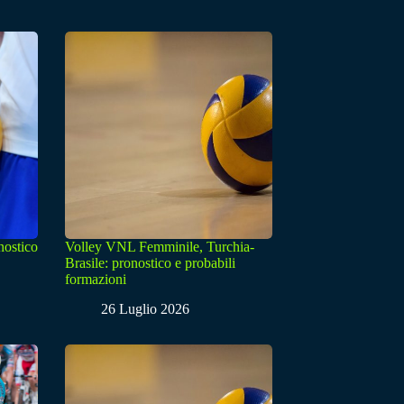
nostico
Volley VNL Femminile, Turchia-
Brasile: pronostico e probabili
formazioni
26 Luglio 2026