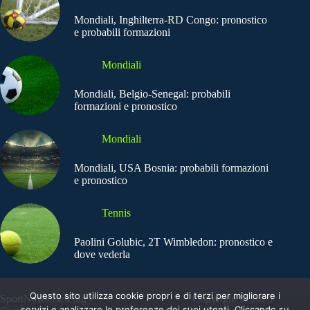
Mondiali, Inghilterra-RD Congo: pronostico
e probabili formazioni
Mondiali
Mondiali, Belgio-Senegal: probabili
formazioni e pronostico
Mondiali
Mondiali, USA Bosnia: probabili formazioni
e pronostico
Tennis
Paolini Golubic, 2T Wimbledon: pronostico e
dove vederla
Questo sito utilizza cookie propri e di terzi per migliorare i
SportNews.BetFlag -
Copyright © 2025
servizi e analizzare le preferenze dei suoi utenti. Cliccando su