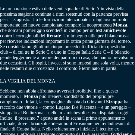
Le preparazione estiva delle venti squadre di Serie A in vista della
prossima stagione continua a ritmi sostenuti con la partenza prevista
per il 13 agosto. Tra le formazioni intenzionate a ritagliarsi un ruolo
importante nel nuovo campionato compare la neopromossa
Monza
,
che domani pomeriggio scenderà in campo per un test
amichevole
contro i corregionali del
Renate
. Un impegno utile per i biancorossi
per ricevere indicazioni importanti in ottica prima giornata del torneo.
Se consideriamo gli ultimi cinque precedenti ufficiali tra questi due
club – di cui tre in Serie C e uno in Coppa Italia Serie C – il bilancio
pende leggermente a favore dei padroni di casa, che hanno prevalso in
due occasioni. Gli ospiti, invece, si sono imposti una sola volta, mentre
nelle restanti due circostanza il confronto è terminato in parità.
LA VIGILIA DEL MONZA
Sebbene non abbia affrontato avversari proibitivi fino a questo
momento, il
Monza
può ritenersi soddisfatto del proprio pre-
campionato . Infatti, la compagine allenata da Giovanni
Stroppa
ha
raccolto due vittorie – contro Lugano B e Piacenza – e un pareggio –
strappato al Bellinzona – nelle tre amichevoli estive disputate a oggi.
Inoltre, il prossimo 7 agosto andrà in scena il primo appuntamento
ufficiale, dove i brianzoli sfideranno il Frosinone nei trentaduesimi di
finale di Coppa Italia. Nello schieramento iniziale, il tecnico ex
Crotone si affiderà al tridente composto da D’Alessandro,
Gytkjaer
e