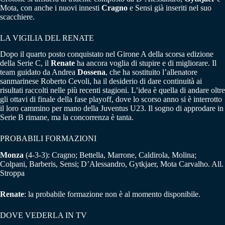
Mota, con anche i nuovi innesti
Cragno
e Sensi già inseriti nel suo
scacchiere.
LA VIGILIA DEL RENATE
Dopo il quarto posto conquistato nel Girone A della scorsa edizione
della Serie C, il
Renate
ha ancora voglia di stupire e di migliorare. Il
team guidato da Andrea
Dossena
, che ha sostituito l’allenatore
sanmarinese Roberto Cevoli, ha il desiderio di dare continuità ai
risultati raccolti nelle più recenti stagioni. L’idea è quella di andare oltre
gli ottavi di finale della fase playoff, dove lo scorso anno si è interrotto
il loro cammino per mano della Juventus U23. Il sogno di approdare in
Serie B rimane, ma la concorrenza è tanta.
PROBABILI FORMAZIONI
Monza
(4-3-3): Cragno; Bettella, Marrone, Caldirola, Molina;
Colpani, Barberis, Sensi; D’Alessandro, Gytkjaer, Mota Carvalho. All.
Stroppa
Renate
: la probabile formazione non è al momento disponibile.
DOVE VEDERLA IN TV