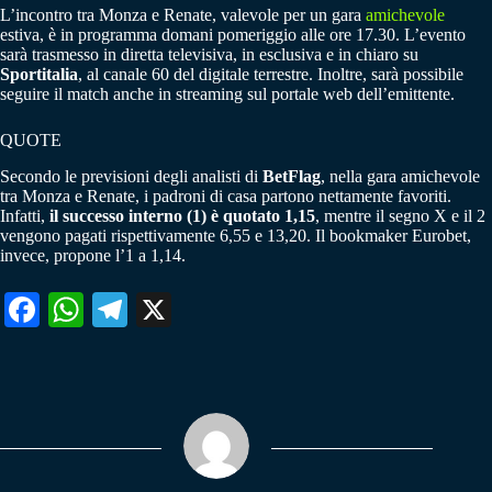
L’incontro tra Monza e Renate, valevole per un gara
amichevole
estiva, è in programma domani pomeriggio alle ore 17.30. L’evento
sarà trasmesso in diretta televisiva, in esclusiva e in chiaro su
Sportitalia
, al canale 60 del digitale terrestre. Inoltre, sarà possibile
seguire il match anche in streaming sul portale web dell’emittente.
QUOTE
Secondo le previsioni degli analisti di
BetFlag
, nella gara amichevole
tra Monza e Renate, i padroni di casa partono nettamente favoriti.
Infatti,
il successo interno (1) è quotato 1,15
, mentre il segno X e il 2
vengono pagati rispettivamente 6,55 e 13,20. Il bookmaker Eurobet,
invece, propone l’1 a 1,14.
Fa
W
Te
X
ce
ha
le
bo
ts
gr
ok
A
a
pp
m