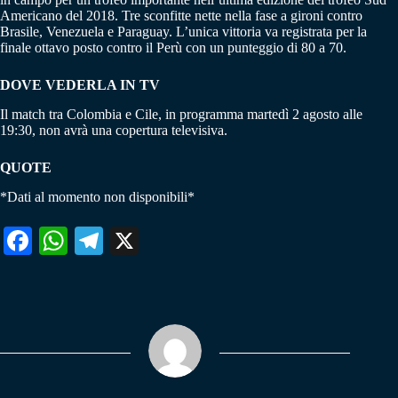
Americano del 2018. Tre sconfitte nette nella fase a gironi contro
Brasile, Venezuela e Paraguay. L’unica vittoria va registrata per la
finale ottavo posto contro il Perù con un punteggio di 80 a 70.
DOVE VEDERLA IN TV
Il match tra Colombia e Cile, in programma martedì 2 agosto alle
19:30, non avrà una copertura televisiva.
QUOTE
*Dati al momento non disponibili*
Fa
W
Te
X
ce
ha
le
bo
ts
gr
ok
A
a
pp
m