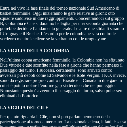
Entra nel vivo la fase finale del torneo nazionale Sud Americano di
basket femminile. Oggi inizieranno le gare relative ai gironi: otto
squadre suddivise in due raggruppamenti. Concentrandoci sul gruppo
B, Colombia e Cile si daranno battaglia per una seconda giornata che
potrebbe decidere l’andamento generale. Le altre due sfidanti saranno
l’Uruguay e il Brasile. L’esordio per le colombiane sarà contro le
verdeoro mentre le cilene se la vedranno con le uruguayane.
LA VIGILIA DELLA COLOMBIA
Nell’ultima coppa americana femminile, la Colombia non ha sfigurato.
Due vittorie e due sconfitte nella fase a girone che hanno permesso il
passaggio del turno. I successi, certamente, sono arrivati contro
avversari più deboli come El Salvador e le Isole Vergini. I KO, invece,
sono da registrare proprio contro il Brasile e il Canada in due gare in
cui si è potuto notare l’enorme gap sia tecnico che nel punteggio.
Nonostante questo è avvenuto il passaggio del turno, salvo poi essere
eliminati da Portorico.
LA VIGILIA DEL CILE
Per quanto riguarda il Cile, non si può parlare nemmeno della
partecipazione al torneo americano. La nazionale cilena, infatti, è scesa
in campo per un trofeo importante nell’ultima edizione del trofeo Sud