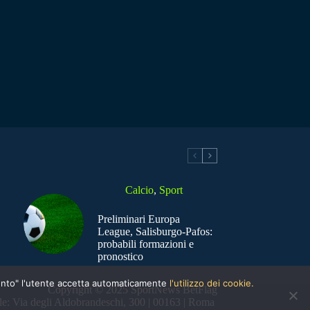
Calcio
,
Sport
Preliminari Europa
League, Salisburgo-Pafos:
probabili formazioni e
pronostico
nsento" l'utente accetta automaticamente
l'utilizzo dei cookie.
Copyright © 2025 SportNews BetFlag
e: Via degli Aldobrandeschi, 300 | 00163 | Roma