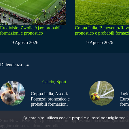
Eredivisie, Zwolle Ajax: probabili
Coppa Italia, Benevento-Rav
formazioni e pronostico
pronostico e probabili formaz
9 Agosto 2026
9 Agosto 2026
Di tendenza
Calcio
,
Sport
Coppa Italia, Ascoli-
Jagi
Potenza: pronostico e
Euro
probabili formazioni
form
Questo sito utilizza cookie propri e di terzi per migliorar
SportNews.BetFlag - Questo sito non rappresenta una testata giornalist
aggiornato senza alcuna periodicità