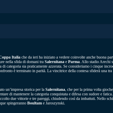
Coppa Italia
che da ieri ha iniziato a vedere coinvolte anche buona par
e nella sfida di domani tra
Salernitana
e
Parma
. Allo stadio Arechi 
a di categoria sia praticamente azzerata. Se consideriamo i cinque incroc
confronto è terminato in parità. La vincitrice della contesa sfiderà una t
ato un’impresa storica per la
Salernitana
, che per la prima volta gioch
ntare di mantenere la categoria conquistata e difesa con sudore e fatica.
ccolto due vittorie e tre pareggi, chiudendo così da imbattuti. Nello sch
cinque spingeranno
Boultam
e Jaroszynski.