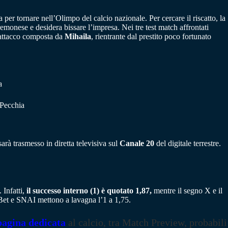
a per tornare nell’Olimpo del calcio nazionale. Per cercare il riscatto, la
monese e desidera bissare l’impresa. Nei tre test match affrontati
d’attacco composta da
Mihaila
, rientrante dal prestito poco fortunato
a
 Pecchia
rà trasmesso in diretta televisiva sul
Canale 20
del digitale terrestre.
 Infatti,
il successo interno (1) è quotato 1,87,
mentre il segno X e il
Bet e SNAI mettono a lavagna l’1 a 1,75.
pagina dedicata
al calcio, tra Match Preview, probabili