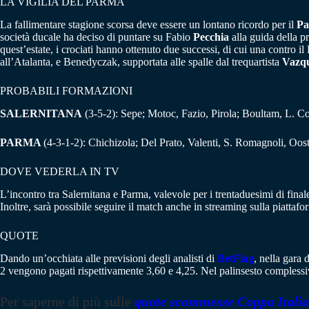
LA VIGILIA DEL PARMA
La fallimentare stagione scorsa deve essere un lontano ricordo per il
P
società ducale ha deciso di puntare su Fabio
Pecchia
alla guida della p
quest’estate, i crociati hanno ottenuto due successi, di cui una contro i
all’Atalanta, e Benedyczak, supportata alle spalle dal trequartista
Vazq
PROBABILI FORMAZIONI
SALERNITANA
(3-5-2): Sepe; Motoc, Fazio, Pirola; Boultam, L. C
PARMA
(4-3-1-2): Chichizola; Del Prato, Valenti, S. Romagnoli, Oo
DOVE VEDERLA IN TV
L’incontro tra Salernitana e Parma, valevole per i trentaduesimi di final
Inoltre, sarà possibile seguire il match anche in streaming sulla piattaf
QUOTE
Dando un’occhiata alle previsioni degli analisti di
BetFlag
, nella gara 
2 vengono pagati rispettivamente 3,60 e 4,25. Nel palinsesto compless
Per saperne di più sulle
quote scommesse Coppa Italia