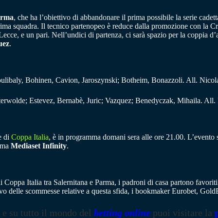
arma
, che ha l’obiettivo di abbandonare il prima possibile la serie cadett
rima squadra. Il tecnico partenopeo è reduce dalla promozione con la Cre
l Lecce, e un pari. Nell’undici di partenza, ci sarà spazio per la coppia 
uez
.
oulibaly, Bohinen, Cavion, Jaroszynski; Botheim, Bonazzoli. All. Nicol
sterwolde; Estevez, Bernabè, Juric; Vazquez; Benedyczak, Mihaila. All.
e di
Coppa Italia
, è in programma domani sera alle ore 21.00. L’evento sa
orma
Mediaset Infinity
.
di Coppa Italia tra Salernitana e Parma, i padroni di casa partono favoriti.
ivo delle scommesse relative a questa sfida, i bookmaker Eurobet, Gold
e su tutto il mondo del
betting online
puoi visitare la