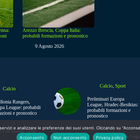
enna:
Arezzo Brescia, Coppa Italia:
ioni
probabili formazioni e pronostico
9 Agosto 2026
Calcio
,
Sport
Calcio
Preliminari Europa
ellonia Rangers,
League, Hradec-Besiktas:
pa League: probabili
probabili formazioni e
azioni e pronostico
pronostico
e i servizi e analizzare le preferenze dei suoi utenti. Cliccando su "Acco
ica in quanto viene
Sede Legal
Acconsento
Non acconsento
Privacy policy